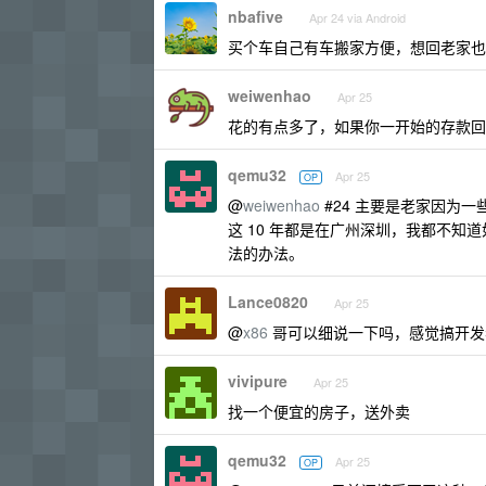
nbafive
Apr 24 via Android
买个车自己有车搬家方便，想回老家也
weiwenhao
Apr 25
花的有点多了，如果你一开始的存款回
qemu32
Apr 25
OP
@
weiwenhao
#24 主要是老家因为
这 10 年都是在广州深圳，我都不知
法的办法。
Lance0820
Apr 25
@
x86
哥可以细说一下吗，感觉搞开发
vivipure
Apr 25
找一个便宜的房子，送外卖
qemu32
Apr 25
OP