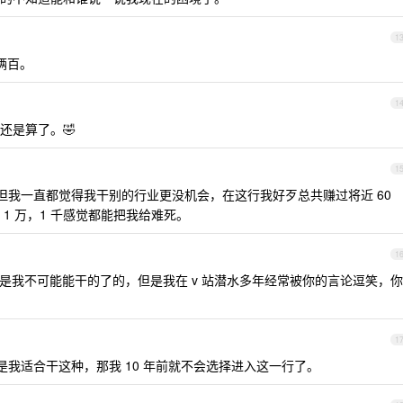
1
俩百。
1
还是算了。🤣
1
，但我一直都觉得我干别的行业更没机会，在这行我好歹总共赚过将近 60
1 万，1 千感觉都能把我给难死。
1
定是我不可能能干的了的，但是我在 v 站潜水多年经常被你的言论逗笑，你
1
是我适合干这种，那我 10 年前就不会选择进入这一行了。