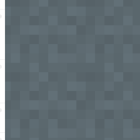
6
7
，
8
9