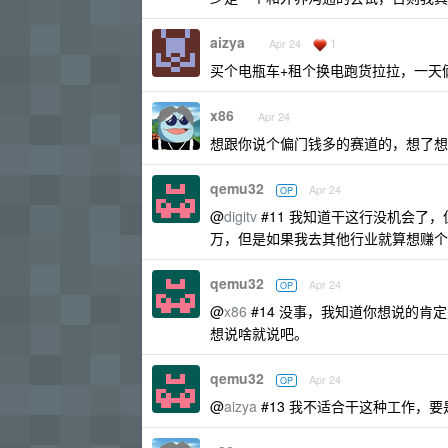
aizya
1
Apr 24
买个电瓶车+租个换电跑货拉拉，一天
x86
Apr 24
想跟你说个偏门钱多的赛道的，想了想
qemu32
Apr 24
OP
@
digitv
#11 我知道干这行没机会了
万，但是如果我去其他行业就算想赚个 
qemu32
Apr 24
OP
@
x86
#14 没事，我知道你想说的肯
想说啥就说吧。
qemu32
Apr 24
OP
@
aizya
#13 我不适合干这种工作，要