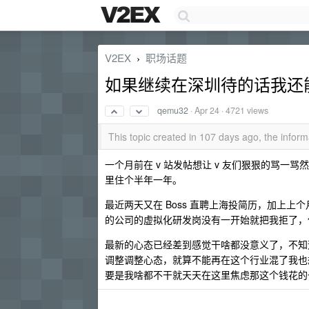
V2EX
职场话题
›
如果继续在深圳待的话我还
qemu32
·
Apr 24
· 4721 views
This topic created in 107 days ago, the info
一个月前在 v 站发帖想让 v 友们狠狠的骂
里住个半年一年。
最近两天又在 Boss 直聘上海投简历，加上上个
的公司的虚拟化研发岗没有一开始就把我拒了，
最新的心态已经差到感觉干啥都没意义了，不知
调整调整心态，就算不能再在这个行业混了我也想
要是我啥都不干就天天在这里焦虑那这个钱花的