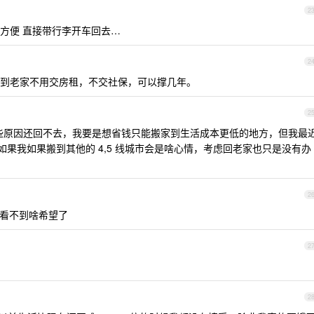
2
方便 直接带行李开车回去…
2
到老家不用交房租，不交社保，可以撑几年。
2
一些原因还回不去，我要是想省钱只能搬家到生活成本更低的地方，但我最
道如果我如果搬到其他的 4,5 线城市会是啥心情，考虑回老家也只是没有办
2
看不到啥希望了
2
2