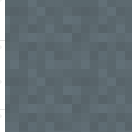
，
0
1
2