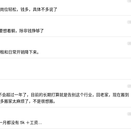
1
个岗位轻松，钱多，具体不多说了
1
不要想着躺，除非钱挣够了
2
租和日常开销降下来。
2
不会超过一年了，目前的长期打算就是告别这个行业，回老家，现在搬到
多搬家太麻烦了，不是很想搬。
2
一月都没有 5k ＋工资…