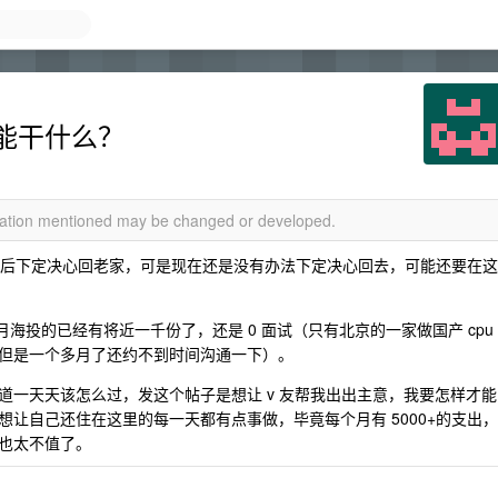
能干什么？
rmation mentioned may be changed or developed.
一骂然后下定决心回老家，可是现在还是没有办法下定决心回去，可能还要在这
月海投的已经有将近一千份了，还是 0 面试（只有北京的一家做国产 cpu
但是一个多月了还约不到时间沟通一下）。
道一天天该怎么过，发这个帖子是想让 v 友帮我出出主意，我要怎样才能
让自己还住在这里的每一天都有点事做，毕竟每个月有 5000+的支出，
也太不值了。