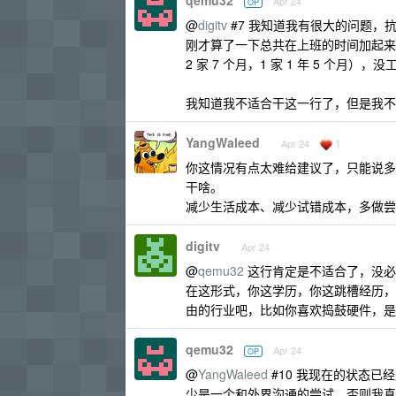
qemu32
Apr 24
OP
@
digitv
#7 我知道我有很大的问题，
刚才算了一下总共在上班的时间加起来还不到 4
2 家 7 个月，1 家 1 年 5 个月
我知道我不适合干这一行了，但是我不
YangWaleed
1
Apr 24
你这情况有点太难给建议了，只能说多
干啥。
减少生活成本、减少试错成本，多做尝
digitv
Apr 24
@
qemu32
这行肯定是不适合了，没必
在这形式，你这学历，你这跳槽经历，
由的行业吧，比如你喜欢捣鼓硬件，是
qemu32
Apr 24
OP
@
YangWaleed
#10 我现在的状态
少是一个和外界沟通的尝试，否则我真