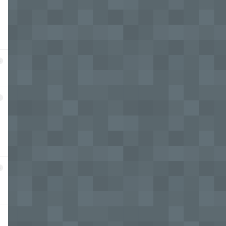
。
3
4
5