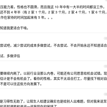
抗压能力差，性格也不圆滑，而且我这 10 年中有一大半的时间都没工作，
 年半（有 2 家 1 个月，2 家 3 个月，2 家 4 个月，1 家 6 个月
），没工作在家待的时间加起来有 5 年。。。
知道我更适合干啥。
1
尝试吧，减少尝试的成本多做尝试，不去尝试、不去开始永远不知道适合
试、多做评估
1
要继续内耗了。以前行业没那么内卷，可能还有公司愿意给机会试错。现
估计是不会有机会了。看你的性格，其实不太适合打工，尽量找下相对自
不是可以往这些方向发展下。
1
已经是习得性无助了，让陌生人给建议确实也是给别人出难题，但对我来说至
的不知道能和谁说一说我现在的困境了。