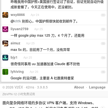
昨晚我用中国护照+美国旅行签证过了验证，验证完就自动升级
成新套餐了，今天正在使用中，还没被封。
wxy8866
Apr 24
11
@
kfitfk
别担心，中国护照很快就收到邮件了。
liyuan2759
Apr 25
12
一样 google play max 125 刀，4 个月了，还能用
aimuz
Apr 25
13
max 5x 的，目前用了一个月，没有异常
bjy1
Apr 25
14
很奇怪同事用 uu 加速器加速 Claude 都不封他
lyhiving
Apr 26
15
Google 的没问题，主要是 A 社跟奥特曼家
© 2026 V2EX · 42ms · 3.9.8.5
About
·
Language
ZibVPN-12 小时免费试用
面向复杂网络环境的多协议 VPN 客户端，支持 Windows、
›