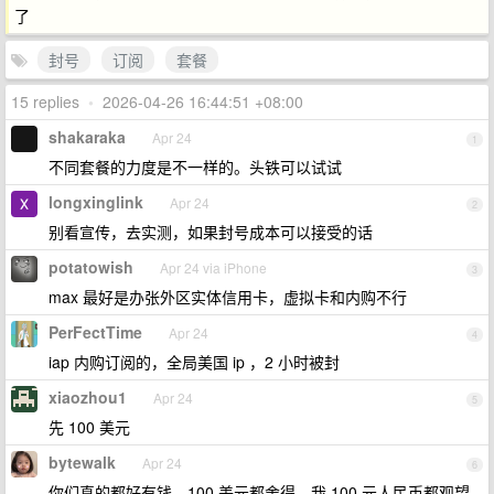
了
封号
订阅
套餐
15 replies
•
2026-04-26 16:44:51 +08:00
shakaraka
Apr 24
1
不同套餐的力度是不一样的。头铁可以试试
longxinglink
Apr 24
2
别看宣传，去实测，如果封号成本可以接受的话
potatowish
Apr 24 via iPhone
3
max 最好是办张外区实体信用卡，虚拟卡和内购不行
PerFectTime
Apr 24
4
iap 内购订阅的，全局美国 ip ，2 小时被封
xiaozhou1
Apr 24
5
先 100 美元
bytewalk
Apr 24
6
你们真的都好有钱，100 美元都舍得，我 100 元人民币都观望