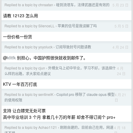
Replied to a topic by chnsatan
碰到流氓车，法律武器还是有效的
5 月 23 日
›
请教 12123 怎么用
Replied to a topic by SilenceLL
苹果的信号是我误解了吗
5 月 5 日
›
一份价格一份货
Replied to a topic by yoyoluck
订阅导致封号问题请教
4 月 24 日
›
@
kfitfk
别担心，中国护照很快就收到邮件了。
Replied to a topic by cjun
外甥女马上初中毕业，学习不好，该选择什
4 月
›
24 日
么样的出路，求大家给点建议
KTV 一年百万打底
Replied to a topic by sentinelK
Copilot pro 移除了 claude opus 模型
4 月 21
›
日
的使用权限
支持 让白嫖党无处可票
高中毕业培训 3 个月 拿着几十万的年薪 却舍不得订阅个 pro+
Replied to a topic by Achao1121
刚刚自建的，目前自己在用，网速
4 月 18
›
日
还不错