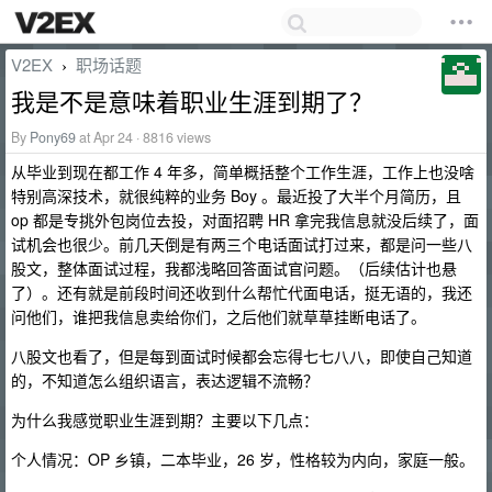
V2EX
职场话题
›
我是不是意味着职业生涯到期了？
By
Pony69
at Apr 24 · 8816 views
从毕业到现在都工作 4 年多，简单概括整个工作生涯，工作上也没啥
特别高深技术，就很纯粹的业务 Boy 。最近投了大半个月简历，且
op 都是专挑外包岗位去投，对面招聘 HR 拿完我信息就没后续了，面
试机会也很少。前几天倒是有两三个电话面试打过来，都是问一些八
股文，整体面试过程，我都浅略回答面试官问题。（后续估计也悬
了）。还有就是前段时间还收到什么帮忙代面电话，挺无语的，我还
问他们，谁把我信息卖给你们，之后他们就草草挂断电话了。
八股文也看了，但是每到面试时候都会忘得七七八八，即使自己知道
的，不知道怎么组织语言，表达逻辑不流畅？
为什么我感觉职业生涯到期？主要以下几点：
个人情况：OP 乡镇，二本毕业，26 岁，性格较为内向，家庭一般。