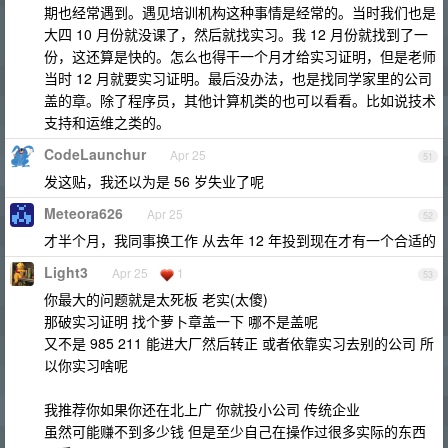
期也经常遇到。遇见培训机构这种事情是经常的。当时我们也是
大四 10 月份就没课了，然后就找实习。我 12 月份就找到了一
份，这还算是快的。怎么也得干一个月才给实习证明，但是老师
当时 12 月就要实习证明。最后没办法，也是找同学家里的公司
盖的章。除了程序员，其他计算机类的也可以看看。比如说技术
支持和运维之类的。
CodeLaunchur
Apr 25
51
发这贴，我还以为是 56 岁失业了呢
Meteora626
Apr 25
52
才半个月，我同事换工作 从去年 12 年投到现在才有一个合适的
Light3
Apr 25
1
53
你最大的问题就是太死板 老实(太傻)
那破实习证明 找个萝卜章盖一下 哪不是盖呢
又不是 985 211 能进大厂然后转正 或者依靠实习去别的公司 所
以你实习啥呢
我推荐你如果你还在北上广 你就投小公司 传统企业
虽然可能赚不到多少钱 但是至少自己在操作过很多实际的东西