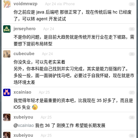
voidmnwzp
Apr 24 via iPhone
34
你之前应是 java 后端吧 那很正常了，现在传统后端 hc 已经废
了，可以转 agent 开发试试
jerseyhero
Apr 24
35
不是你的问题，是目前大趋势就是传统开发行业在走下坡路，需
要想下提前布局转型
cubecube
Apr 24
36
你没失业，可以先老实呆着
另外，你本科能自己找到并实习完成，其实是能力挺强的了。
多投一投，面一面骑驴找马吧，必要过于自我怀疑，现在就是市
场环境太差
xcainiao
Apr 25
37
我觉得年轻才是最重要的资本吧，比我现在 35 好多了，而且是
iOS 失业
xubeiyou
Apr 25
38
@
xcainiao
我也 36 了 刚换工作 希望能长期发展
xubeiyou
Apr 25
39