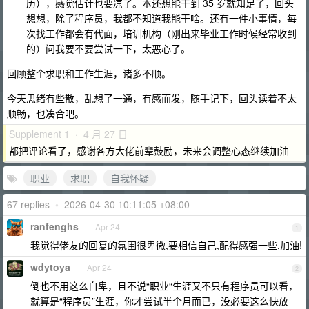
历），感觉估计也要凉了。本还想能干到 35 岁就知足了，回头
想想，除了程序员，我都不知道我能干啥。还有一件小事情，每
次找工作都会有代面，培训机构（刚出来毕业工作时候经常收到
的）问我要不要尝试一下，太恶心了。
回顾整个求职和工作生涯，诸多不顺。
今天思绪有些散，乱想了一通，有感而发，随手记下，回头读着不太
顺畅，也凑合吧。
Supplement 1 · 4 月 27 日
都把评论看了，感谢各方大佬前辈鼓励，未来会调整心态继续加油
职业
求职
自我怀疑
67 replies
•
2026-04-30 10:11:05 +08:00
ranfenghs
Apr 24
1
我觉得佬友的回复的氛围很卑微,要相信自己,配得感强一些,加油!
wdytoya
Apr 24
2
倒也不用这么自卑，且不说“职业“生涯又不只有程序员可以看，
就算是“程序员”生涯，你才尝试半个月而已，没必要这么快放