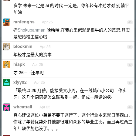
多学 未来一定是 ai 的时代 一定是。你年轻有冲劲才对 别躺平
加油
ranfenghs
Apr 25
40
@
Shokupanman
哈哈哈,在我心里佬就是很牛的人的意思,其实
是想给楼主信心啦...
blockmin
Apr 25
41
年轻才是最大的资本
hiapk
Apr 25
42
才 26······还早呢
xiyy02
Apr 25
43
「最终以 2k 月薪，能接受大小周，在一线城市小公司工作实
习」这几个词语是怎么联系到一起、组成一段话的😭
whcattail
Apr 25
44
真心建议这位小弟弟不要干这行了，这个行业本来就日落西山，
你除了年龄优势外其他都很难和众多的毕业生比，而且再过两三
年年龄优势也没了。。。