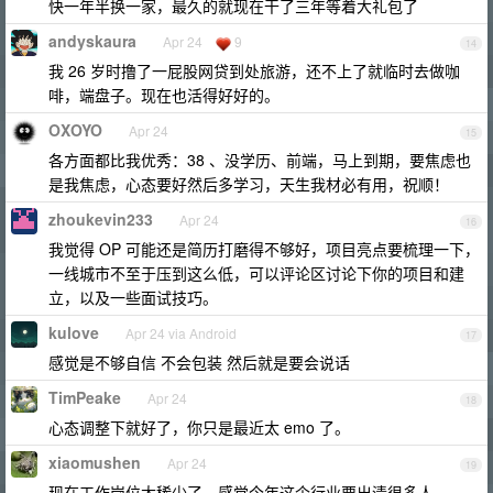
快一年半换一家，最久的就现在干了三年等着大礼包了
andyskaura
Apr 24
9
14
我 26 岁时撸了一屁股网贷到处旅游，还不上了就临时去做咖
啡，端盘子。现在也活得好好的。
OXOYO
Apr 24
15
各方面都比我优秀：38 、没学历、前端，马上到期，要焦虑也
是我焦虑，心态要好然后多学习，天生我材必有用，祝顺！
zhoukevin233
Apr 24
16
我觉得 OP 可能还是简历打磨得不够好，项目亮点要梳理一下，
一线城市不至于压到这么低，可以评论区讨论下你的项目和建
立，以及一些面试技巧。
kulove
Apr 24 via Android
17
感觉是不够自信 不会包装 然后就是要会说话
TimPeake
Apr 24
18
心态调整下就好了，你只是最近太 emo 了。
xiaomushen
Apr 24
19
现在工作岗位太稀少了，感觉今年这个行业要出清很多人