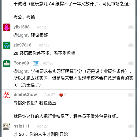
干教培（这玩意儿 A4 纸撑不了一年又放开了，可见市场之强）
考公，考编
ylb1688
Apr 27
60
@
Light3
建议很好
zjc97816
Apr 27
61
28 经历跟你差不多，看不到希望
Pony69
Apr 27
OP
62
@
Light3
学校要求有实习证明算学分（还是说毕业硬性条件），
所以才跑去找实习，但是后来我才发现学校不会在意是否真的实
习（真无语了）
SmiteChow
Apr 27
2
63
专挑外包投？我说话直
就是你这样的人把行业搞臭了，程序员不做外包是红线。
hslx111
Apr 27
64
才 26 ，你的人生才刚刚开始