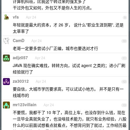
计算机科班，比我这个转过来的强太多了
干过外包又如何，外包又不是你人生的污点。
vfs
Apr 24
9
年轻就是最大的资本，才 26 岁， 说什么"职业生涯到期", 还是
太草率了
CamD
Apr 24
10
老哥一定要多尝试小厂正编，城市也要选对才行
adjz057
Apr 24
11
JAVA 现在确实难找，转转方向，试试 agent 之类的；进小厂刷
经验就行了
za30312
Apr 24
12
要自信，大城市学历要求高，可以试试小地方。 并不是只有一
线城市的
mr123villain
Apr 24
13
不要慌，我都干了 10 年了，高位上车，也没存到什么钱，现在
一旦毕业真就失业了，也没啥技术能力，就只有业务经验，八股
什么的以前面试想看点就看点，不想背问到了就过，工作经历最