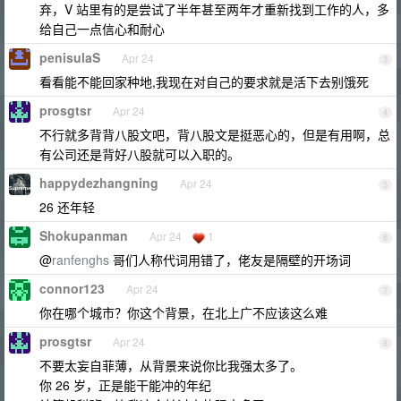
弃，V 站里有的是尝试了半年甚至两年才重新找到工作的人，多
给自己一点信心和耐心
penisulaS
Apr 24
3
看看能不能回家种地,我现在对自己的要求就是活下去别饿死
prosgtsr
Apr 24
4
不行就多背背八股文吧，背八股文是挺恶心的，但是有用啊，总
有公司还是背好八股就可以入职的。
happydezhangning
Apr 24
5
26 还年轻
Shokupanman
Apr 24
1
6
@
ranfenghs
哥们人称代词用错了，佬友是隔壁的开场词
connor123
Apr 24
7
你在哪个城市？你这个背景，在北上广不应该这么难
prosgtsr
Apr 24
8
不要太妄自菲薄，从背景来说你比我强太多了。
你 26 岁，正是能干能冲的年纪