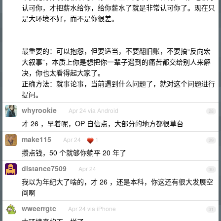
认可你，才把薪水给你，给你薪水了就是非常认可你了。现在只
是大环境不好，而不是你很差。
最重要的：可以抱怨，但要适当，不要翻旧账，不要搞“反向宏
大叙事”，本质上你是想把你一辈子遇到的痛苦都交给别人来解
决，你也太看得起大家了。
正确方法：就事论事，当前遇到什么问题了，就对这个问题进行
提问。
whyrookie
Apr 24 via Android
28
才 26 ，早着呢，OP 自信点，大部分的地方都很草台
make115
Apr 24
1
29
攒点钱，50 个就够你躺平 20 年了
distance7509
Apr 24
30
我以为年纪大了啥的，才 26 ，还是本科，你这还有很大发展空
间啊
wweerrgtc
Apr 24 via iPhone
31