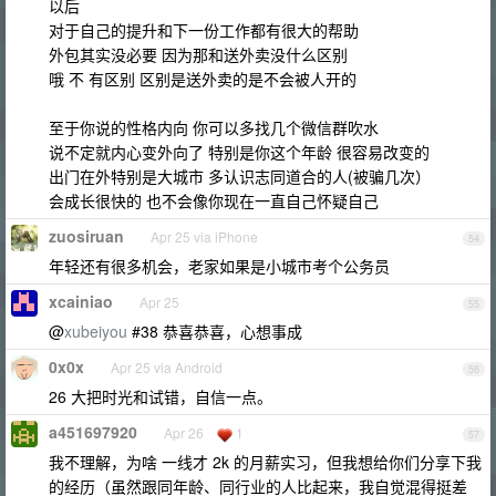
以后
对于自己的提升和下一份工作都有很大的帮助
外包其实没必要 因为那和送外卖没什么区别
哦 不 有区别 区别是送外卖的是不会被人开的
至于你说的性格内向 你可以多找几个微信群吹水
说不定就内心变外向了 特别是你这个年龄 很容易改变的
出门在外特别是大城市 多认识志同道合的人(被骗几次）
会成长很快的 也不会像你现在一直自己怀疑自己
zuosiruan
Apr 25 via iPhone
54
年轻还有很多机会，老家如果是小城市考个公务员
xcainiao
Apr 25
55
@
xubeiyou
#38 恭喜恭喜，心想事成
0x0x
Apr 25 via Android
56
26 大把时光和试错，自信一点。
a451697920
Apr 26
1
57
我不理解，为啥 一线才 2k 的月薪实习，但我想给你们分享下我
的经历（虽然跟同年龄、同行业的人比起来，我自觉混得挺差