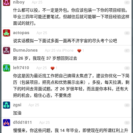
niboy
Apr 25
45
什么都可以投，不一定是外包。你应该包装一下你的项目经验。
毕业三四年可能还要笔试，但越往后就可能聊一下项目经验这样
面试的就行。
actopas
Apr 25
46
说实话模拟一下面试多面一面再不济宇宙的尽头考个公吧
BurneJones
Apr 25 via iPhone
1
47
刚 26 岁，我现在 37 岁想回到过去
left7410
Apr 25
1
48
你这是因为最近找工作把自己搞得太焦虑了，建议你优化一下简
历（包装项目，把亮点和优势展示出来），多投，每天拉满，剩
下的时间去背面试题。才 26 岁很年轻，而且是你本科，还有大
把的机会，稳住心态，不要焦虑
zgsi
Apr 25
49
加油
dfdd1811
Apr 25
50
慢慢来，你这些问题，我 14 年毕业，即使现在的所谓红利上升