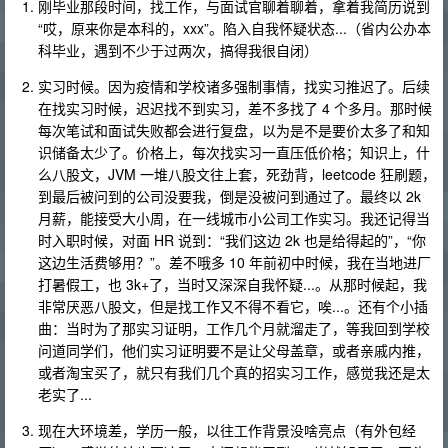
刚毕业那段时间，找工作，与面试官聊着聊着，拿着我简历说到
“哎，原来你是本科的，xxx”。陷入自我怀疑状态...（省内公办本
科毕业，遇到不少于过两次，搞得我很自闭）
实习时候。因为疫情和学校诸多强制事情，找实习推迟了。后续
在找实习时候，迟迟找不到实习，差不多找了 4 个多月。那时候
每次笔试和面试失败都会进行复盘，以为是不是要价太多了和知
识储备太少了。价格上，每次找实习一直压低价格；知识上，什
么八股文，JVM 一堆八股文往上套，死劲背，leetcode 狂刷题，
到最后被问到的公司没要我，倒是没被问到通过了。最终以 2k
月薪，能接受大小周，在一线城市小公司工作实习。我还记得当
时入职时候，对面 HR 说到：“我们这边 2k 也是给得起的”，“你
这边生活费够用？”。差不哦多 10 年前初中时候，我在当地进厂
打暑假工，也 3k+了，当时又深深自我怀疑...。从那时候起，我
非常厌恶八股文，但是找工作又不得不看它，唉...。还有个小插
曲：当时为了那实习证明，工作几个月就溜走了，等我回到学校
问道同学们，他们实习证明要不是让父母盖章，或者亲戚内推，
或者淘宝买了，就只有我们几个真的招实习工作，感觉我还是太
老实了...
现在大环境差，学历一般，以往工作背景没啥亮点（有外包经