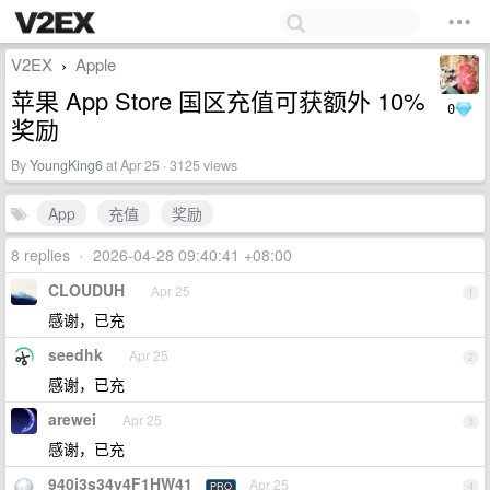
V2EX
Apple
›
苹果 App Store 国区充值可获额外 10%
0
奖励
By
YoungKing6
at Apr 25 · 3125 views
App
充值
奖励
8 replies
•
2026-04-28 09:40:41 +08:00
CLOUDUH
Apr 25
1
感谢，已充
seedhk
Apr 25
2
感谢，已充
arewei
Apr 25
3
感谢，已充
940i3s34v4F1HW41
Apr 25
PRO
4