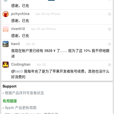
感谢，已充
pchychina
Apr 26 via iPhone
5
感谢，已充
river010
Apr 26 via iPhone
6
感谢，已充
bao3
Apr 26
7
我现在帐户里已经有 3828 ¥ 了…… 就为了这 10% 我不停地跟
进
CodingIran
Apr 28
8
@
bao3
我每年充了是为了苹果开发者账号续费，其他也没什么
好消费的
Support
根据产品序列号查看状态
›
有用链接
Apple 产品更新周期
›