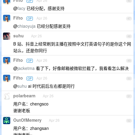
Apr 26
OP
46
@
facy
已经分配，感谢支持
Fifto
Apr 26
OP
47
@
chiaoyuja
已经分配感谢支持
suhu
Apr 26
48
B 站、抖音上经常刷到主播在按照中文打英语句子的是你这个网
站么，还是你同行
Fifto
Apr 26
OP
49
@
jacketma
看了下，好像邮箱被微软拦截了，我看看怎么解决
Fifto
Apr 26
OP
50
@
suhu
ai 时代前后左右都是同行
polarbearn
Apr 26
51
用户名：chengsco
谢谢老板
OutOfMemery
Apr 26
52
用户名：zhangsan
谢谢老板~