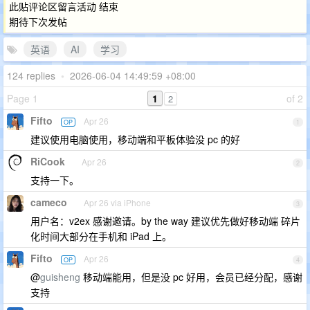
此贴评论区留言活动 结束
期待下次发帖
英语
AI
学习
124 replies
•
2026-06-04 14:49:59 +08:00
Page 1
1
of 2
2
Fifto
Apr 26
OP
1
建议使用电脑使用，移动端和平板体验没 pc 的好
RiCook
Apr 26
2
支持一下。
cameco
Apr 26 via iPhone
3
用户名：v2ex 感谢邀请。by the way 建议优先做好移动端 碎片
化时间大部分在手机和 iPad 上。
Fifto
Apr 26
OP
4
@
guisheng
移动端能用，但是没 pc 好用，会员已经分配，感谢
支持