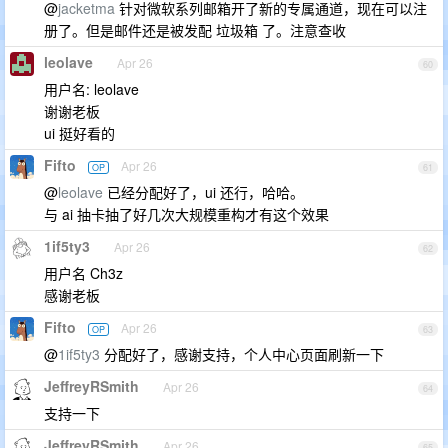
@
jacketma
针对微软系列邮箱开了新的专属通道，现在可以注
册了。但是邮件还是被发配 垃圾箱 了。注意查收
leolave
Apr 26
60
用户名: leolave
谢谢老板
ui 挺好看的
Fifto
Apr 26
OP
61
@
leolave
已经分配好了，ui 还行，哈哈。
与 ai 抽卡抽了好几次大规模重构才有这个效果
1if5ty3
Apr 26
62
用户名 Ch3z
感谢老板
Fifto
Apr 26
OP
63
@
1if5ty3
分配好了，感谢支持，个人中心页面刷新一下
JeffreyRSmith
Apr 26
64
支持一下
JeffreyRSmith
Apr 26
65