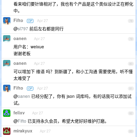
看来咱们要针锋相对了，我也有个产品是这个类似设计正在孵化
中。
Fifto
Apr 27
OP
78
@
sl797
前后左右都是同行
oanen
Apr 27
79
用户名：weixue
谢谢老板
oanen
Apr 27
80
可以增加下 维语 吗？到新疆了，和小工沟通 需要使用，听不懂
太难受了
Fifto
Apr 27
OP
81
@
oanen
已经分配了，你有 json 词库吗，有的话我可以添加试
试。
felixv
Apr 27
82
@
Fifto
已支持永久会员，希望大佬好好维护打磨。
mirakyux
Apr 27
83