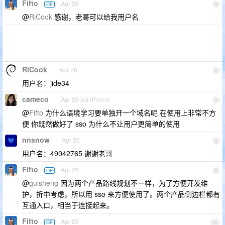
Fifto
Apr 26
OP
5
@
RiCook
感谢，老哥可以给我用户名
RiCook
Apr 26
6
用户名：jide34
cameco
Apr 26 via iPhone
7
@
Fifto
为什么语境学习要单独开一个域名呢 在使用上非常不方
便 你既然做好了 sso 为什么不让用户更简单的使用
nnsnow
Apr 26
8
用户名：49042765 谢谢老哥
Fifto
Apr 26
OP
9
@
guisheng
因为两个产品路线规划不一样，为了方便开发维
护，折中考虑，所以用 sso 来方便使用了。两个产品侧边栏都有
互通入口，相当于连接起来。
Fifto
Apr 26
OP
10