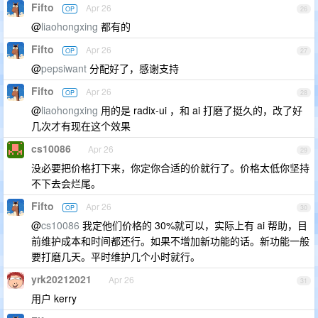
Fifto
Apr 26
OP
26
@
liaohongxing
都有的
Fifto
Apr 26
OP
27
@
pepsiwant
分配好了，感谢支持
Fifto
Apr 26
OP
28
@
liaohongxing
用的是 radix-ui ，和 ai 打磨了挺久的，改了好
几次才有现在这个效果
cs10086
Apr 26
29
没必要把价格打下来，你定你合适的价就行了。价格太低你坚持
不下去会烂尾。
Fifto
Apr 26
OP
30
@
cs10086
我定他们价格的 30%就可以，实际上有 ai 帮助，目
前维护成本和时间都还行。如果不增加新功能的话。新功能一般
要打磨几天。平时维护几个小时就行。
yrk20212021
Apr 26
31
用户 kerry