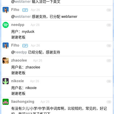
@
webfamer
输入法切一下英文
Fifto
Apr 26
OP
14
@
webfamer
感谢支持，已分配 webfamer
needpp
Apr 26
15
用户：myduck
谢谢老板
Fifto
Apr 26
OP
16
@
needpp
已经分配，感谢支持
zhaoolee
Apr 26
17
用户名：zhaoolee
谢谢老板
nikoxie
Apr 26
18
用户名：nikoxie
谢谢老板
liaohongxing
Apr 26
19
有没有少儿/小学/中学/高中词库啊，比较短的，常见的，好记
的，我可以让孩子练习下