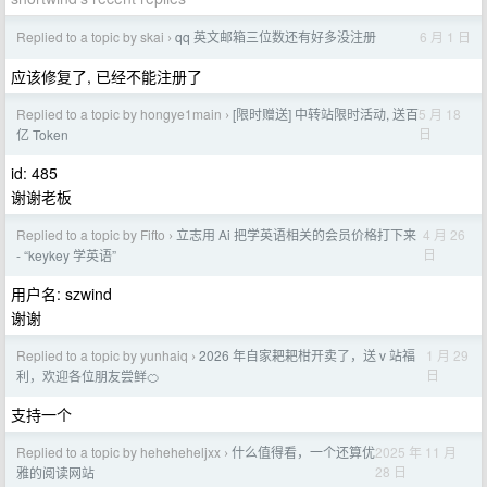
Replied to a topic by skai
qq 英文邮箱三位数还有好多没注册
6 月 1 日
›
应该修复了, 已经不能注册了
Replied to a topic by hongye1main
[限时赠送] 中转站限时活动, 送百
5 月 18
›
日
亿 Token
id: 485
谢谢老板
Replied to a topic by Fifto
立志用 Ai 把学英语相关的会员价格打下来
4 月 26
›
日
- “keykey 学英语”
用户名: szwind
谢谢
Replied to a topic by yunhaiq
2026 年自家耙耙柑开卖了，送 v 站福
1 月 29
›
日
利，欢迎各位朋友尝鲜🍊
支持一个
Replied to a topic by heheheheljxx
什么值得看，一个还算优
2025 年 11 月
›
28 日
雅的阅读网站