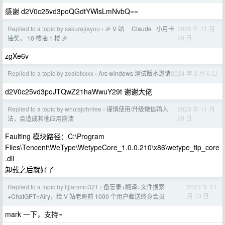
感谢 d2V0c25vd3poQGdtYWlsLmNvbQ==
Replied to a topic by sakurajiayou
🎉 V 站 ‎​ ‎‌ ‎‍ ‎‎Claude ‎‏ ‎‪ 小月卡
2025 年 11 月
›
20 日
抽奖， 10 楼抽 1 楼 🎉
zgXe6v
Replied to a topic by zealotxxxx
Arc windows 测试版本邀请
2024 年 3 月 6 日
›
d2V0c25vd3poJTQwZ21haWwuY29t 谢谢大佬
Replied to a topic by whoisjohnlee
谨慎使用/升级微信输入
2023 年 11 月
›
20 日
法，会造成其他应用崩溃
Faulting 模块路径：C:\Program
Files\Tencent\WeType\WetypeCore_1.0.0.210\x86\wetype_tip_core
.dll
卸载之后就好了
Replied to a topic by lijianmin321
备忘录+翻译+文件搜索
2023 年 11
›
月 13 日
+ChatGPT=Airy，给 V 站老哥前 1000 个用户都送终身会员
mark 一下，支持~