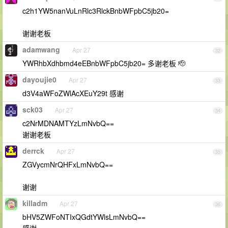
c2h1YW5nanVuLnRlc3RlckBnbWFpbC5jb20=
谢谢老板
adamwang
Apr 27
32
YWRhbXdhbmd4eEBnbWFpbC5jb20= 多谢老板 🫡
dayoujie0
Apr 27
33
d3V4aWFoZWlAcXEuY29t 感谢
sck03
Apr 27
34
c2NrMDNAMTYzLmNvbQ==
谢谢老板
derrck
Apr 27
35
ZGVycmNrQHFxLmNvbQ==
谢谢
killadm
Apr 27
36
bHV5ZWFoNTIxQGdtYWlsLmNvbQ==