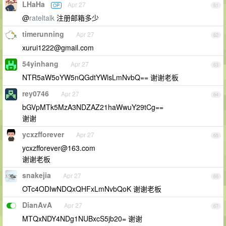
LHaHa
Apr 27
OP
61
@
rateltalk
注册邮箱多少
timerunning
Apr 27
62
xurui1222@gmail.com
54yinhang
Apr 27
63
NTR5aW5oYW5nQGdtYWlsLmNvbQ== 谢谢老板
rey0746
Apr 27
64
bGVpMTk5MzA3NDZAZ21haWwuY29tCg==
谢谢
ycxzfforever
Apr 27
65
ycxzfforever@163.com
谢谢老板
snakejia
Apr 27
66
OTc4ODIwNDQxQHFxLmNvbQoK 谢谢老板
DianAvA
Apr 27
67
MTQxNDY4NDg1NUBxcS5jb20= 谢谢