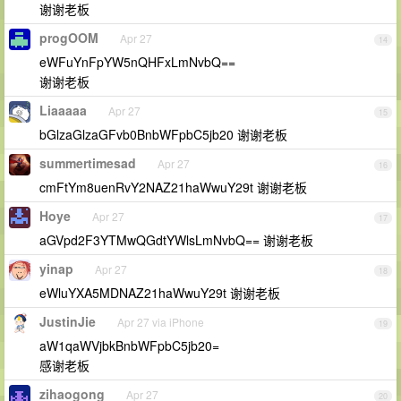
谢谢老板
progOOM
Apr 27
14
eWFuYnFpYW5nQHFxLmNvbQ==
谢谢老板
Liaaaaa
Apr 27
15
bGlzaGlzaGFvb0BnbWFpbC5jb20 谢谢老板
summertimesad
Apr 27
16
cmFtYm8uenRvY2NAZ21haWwuY29t 谢谢老板
Hoye
Apr 27
17
aGVpd2F3YTMwQGdtYWlsLmNvbQ== 谢谢老板
yinap
Apr 27
18
eWluYXA5MDNAZ21haWwuY29t 谢谢老板
JustinJie
Apr 27 via iPhone
19
aW1qaWVjbkBnbWFpbC5jb20=
感谢老板
zihaogong
Apr 27
20