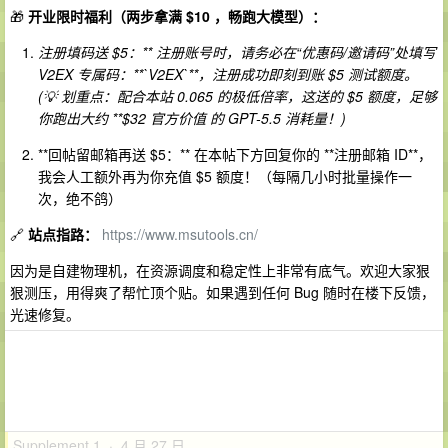
🎁
开业限时福利（两步拿满 $10 ，畅跑大模型）：
注册填码送 $5：** 注册账号时，请务必在“优惠码/邀请码”处填写
V2EX 专属码：**`V2EX`**，注册成功即刻到账 $5 测试额度。
(💡 划重点：配合本站 0.065 的极低倍率，这送的 $5 额度，足够
你跑出大约 **$32 官方价值
的 GPT-5.5 消耗量！)
**回帖留邮箱再送 $5：** 在本帖下方回复你的 **注册邮箱 ID**，
我会人工额外再为你充值 $5 额度！（每隔几小时批量操作一
次，绝不鸽）
🔗
站点指路：
https://www.msutools.cn/
因为是自建物理机，在资源调度和稳定性上非常有底气。欢迎大家狠
狠测压，用得爽了帮忙顶个贴。如果遇到任何 Bug 随时在楼下反馈，
光速修复。
Supplement 1 · 4 月 27 日