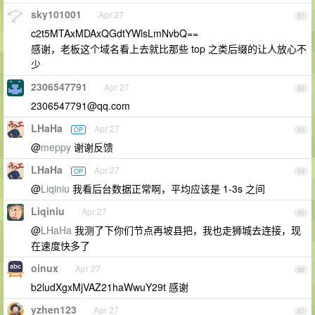
sky101001
Apr 27
81
c2t5MTAxMDAxQGdtYWlsLmNvbQ==
感谢，老板这个域名看上去就比那些 top 之类后缀的让人放心不
少
2306547791
Apr 27
82
2306547791@qq.com
LHaHa
Apr 27
OP
83
@
meppy
谢谢反馈
LHaHa
Apr 27
OP
84
@
Liqiniu
我看后台数据正常啊，平均应该是 1-3s 之间
Liqiniu
Apr 27
85
@
LHaHa
我测了下你们节点再坡县把，我也走狮城去连接，现
在速度快多了
oinux
Apr 27
86
b2ludXgxMjVAZ21haWwuY29t 感谢
yzhen123
Apr 27
87