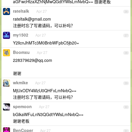
aGFwcHlzaXZhNjMwQGdtYWlsLmNvbQ== 感谢老板
rateltalk
Apr 27
26
rateltalk@gmail.com
注册时忘了写邀请码，可以补吗？
my1502
Apr 27
27
Y2llcnJhMTc3M0BnbWFpbC5jb20=
Boomxu
Apr 27
28
228379629@qq.com
谢谢
wkmike
Apr 27
29
MjUxODY4MzU0QHFxLmNvbQ==
注册时忘了写邀请码，可以补吗？
spemoon
Apr 27
30
bGlkaWFuLnN3QGdtYWlsLmNvbQ==
谢谢老板
BenCoper
Apr 27
31