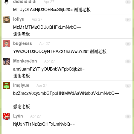
didididididi
Apr 27
43
MTUyOTA4NjU3OEBxcS5jb20= 谢谢老板
loliyu
Apr 27
44
MzM1MTM2ODU0QHFxLmNvbQ==
谢谢老板
buglesss
Apr 27
45
YWs2OTU3ODQyNTRAZ21haWwuY29t 谢谢老板
MonkeyJon
Apr 27
46
am9uamF2YTIyOUBnbWFpbC5jb20=
谢谢老板
imqiyue
Apr 27
47
b2Zmc2V0cy5mbGFpbHNfMWdAaWNsb3VkLmNvbQ==
感谢老板
Ly0n
Apr 27
48
NjU3NTI1NzQxQHFxLmNvbQ==