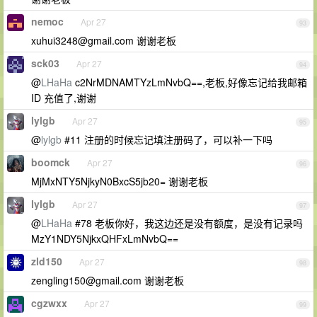
nemoc
Apr 27
93
xuhui3248@gmail.com
谢谢老板
sck03
Apr 27
94
@
LHaHa
c2NrMDNAMTYzLmNvbQ==,老板,好像忘记给我邮箱
ID 充值了,谢谢
lylgb
Apr 27
95
@
lylgb
#11 注册的时候忘记填注册码了，可以补一下吗
boomck
Apr 27
96
MjMxNTY5NjkyN0BxcS5jb20= 谢谢老板
lylgb
Apr 27
97
@
LHaHa
#78 老板你好，我这边还是没有额度，是没有记录吗
MzY1NDY5NjkxQHFxLmNvbQ==
zld150
Apr 27
98
zengling150@gmail.com
谢谢老板
cgzwxx
Apr 27
99