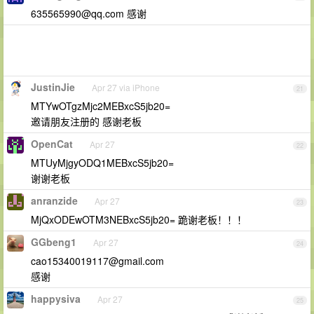
635565990@qq.com
感谢
JustinJie
Apr 27 via iPhone
21
MTYwOTgzMjc2MEBxcS5jb20=
邀请朋友注册的 感谢老板
OpenCat
Apr 27
22
MTUyMjgyODQ1MEBxcS5jb20=
谢谢老板
anranzide
Apr 27
23
MjQxODEwOTM3NEBxcS5jb20= 跪谢老板！！！
GGbeng1
Apr 27
24
cao15340019117@gmail.com
感谢
happysiva
Apr 27
25