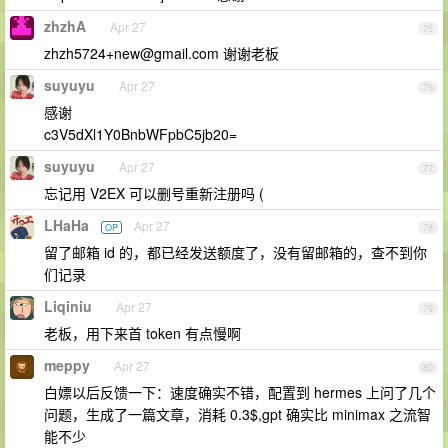
zhzhA
Apr 27
75
zhzh5724+new@gmail.com
谢谢老板
suyuyu
Apr 27
76
感谢
c3V5dXl1Y0BnbWFpbC5jb20=
suyuyu
Apr 27
77
忘记用 V2EX 可以删号重新注册吗 (
LHaHa
Apr 27
OP
78
留了邮箱 id 的，都已经发送额度了，没有留邮箱的，查不到你
们记录
Liqiniu
Apr 27
79
老板，用下来首 token 有点慢啊
meppy
Apr 27
80
白嫖以后反馈一下：速度确实不错，配置到 hermes 上问了几个
问题，生成了一篇文章，消耗 0.3$,gpt 确实比 minimax 之流智
能不少