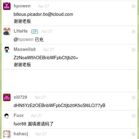
hpowen
Apr 27
3
bilious.picador.0o@icloud.com
谢谢老板
LHaHa
Apr 27
OP
4
@
hpowen
已充
Maxwells8
Apr 27
5
Z2NoaW5hOEBnbWFpbC5jb20=
谢谢老板
xi0729
Apr 27
6
dHN5YzE2OEBnbWFpbC5jb20K5oSf6LCi77yB
Fuor
Apr 27
7
fuor88 漏填邀请码了
hahacj
Apr 27
8