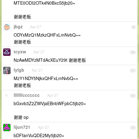
MTE0ODI2OTk4N0BxcS5jb20=
谢谢老板
jbgz
Apr 27
9
ODYxMzQ1MzkzQHFxLmNvbQ==
谢谢老板
tcyxw
Apr 27
10
NzAwMDYzMTdAcXEuY29t 谢谢老板
lylgb
Apr 27
11
MzY1NDY5NjkxQHFxLmNvbQ==
谢谢老板
lllllllccccccc
Apr 27
12
bGxvb3Z2ZWVjaEBnbWFpbC5jb20=
谢谢 op
lijun721
Apr 27
13
bDFfanVuQDE2My5jb20=