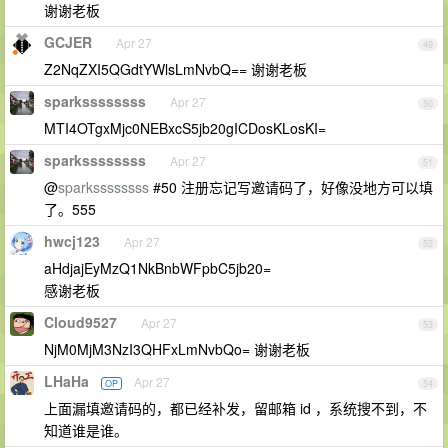
谢谢老板
GCJER
Apr 27
49
Z2NqZXI5QGdtYWlsLmNvbQ== 谢谢老板
sparkssssssss
Apr 27
50
MTI4OTgxMjc0NEBxcS5jb20gICDosKLosKI=
sparkssssssss
Apr 27
51
@
sparkssssssss
#50 注册忘记写邀请码了，好像没地方可以填
了。555
hwcj123
Apr 27
52
aHdjajEyMzQ1NkBnbWFpbC5jb20=
感谢老板
Cloud9527
Apr 27
53
NjM0MjM3NzI3QHFxLmNvbQo= 谢谢老板
LHaHa
Apr 27
OP
54
上面漏填邀请码的，都已经补发，留邮箱 id ，系统搜不到，不
知道谁是谁。