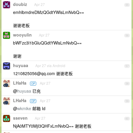
doubiz
Apr 27
55
emhlbmdreDMzQGdtYWlsLmNvbQ==
谢谢老板
wooyulin
Apr 27
56
bWFzc3l1bGluQGdtYWlsLmNvbQ==
谢谢
huyuaa
Apr 27 via Android
57
1210825056@qq.com
谢谢老板
LHaHa
Apr 27
OP
58
@
huyuaa
已充
LHaHa
Apr 27
OP
59
@
wkmike
邮箱 Id
sseven
Apr 27
60
NjA0MTY0MjI3QHFxLmNvbQ== 谢谢老板