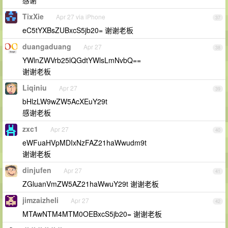
感谢
TixXie
Apr 27 via iPhone
37
eC5tYXBsZUBxcS5jb20= 谢谢老板
duangaduang
Apr 27
38
YWlnZWVrb25lQGdtYWlsLmNvbQ==
谢谢老板
Liqiniu
Apr 27
39
bHlzLW9wZW5AcXEuY29t
感谢老板
zxc1
Apr 27
40
eWFuaHVpMDIxNzFAZ21haWwudm9t
谢谢老板
dinjufen
Apr 27
41
ZGluanVmZW5AZ21haWwuY29t 谢谢老板
jimzaizheli
Apr 27
42
MTAwNTM4MTM0OEBxcS5jb20= 谢谢老板