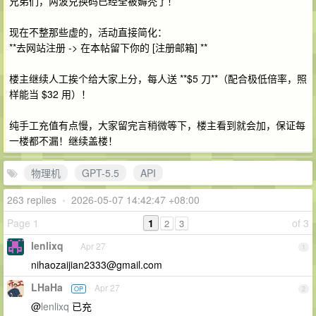
兄弟们，两波兑换码已经全被薅秃了！
现在不整那些虚的，活动直接简化：
**去网站注册 -> 在本帖留下你的 [注册邮箱] **
楼主继续人工挨个给大家上分，每人送 **$5 刀**（配合极低倍率，照
样能当 $32 用）！
纯手工充值有点慢，大家留完言稍微等下，楼主看到就会加，保证每
一楼都不漏！继续盖楼！
物理机
GPT-5.5
API
263 replies
•
2026-05-07 14:42:47 +08:00
Page 1
1
of 3
2
3
lenlixq
Apr 27
1
nihaozaijian2333@gmail.com
LHaHa
Apr 27
OP
2
@
lenlixq
已充