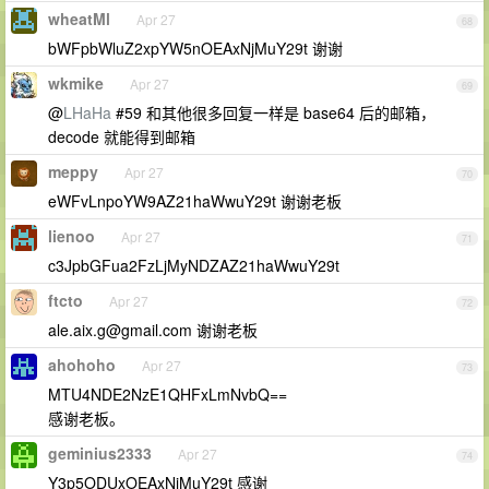
wheatMl
Apr 27
68
bWFpbWluZ2xpYW5nOEAxNjMuY29t 谢谢
wkmike
Apr 27
69
@
LHaHa
#59 和其他很多回复一样是 base64 后的邮箱，
decode 就能得到邮箱
meppy
Apr 27
70
eWFvLnpoYW9AZ21haWwuY29t 谢谢老板
lienoo
Apr 27
71
c3JpbGFua2FzLjMyNDZAZ21haWwuY29t
ftcto
Apr 27
72
ale.aix.g@gmail.com
谢谢老板
ahohoho
Apr 27
73
MTU4NDE2NzE1QHFxLmNvbQ==
感谢老板。
geminius2333
Apr 27
74
Y3p5ODUxOEAxNjMuY29t 感谢