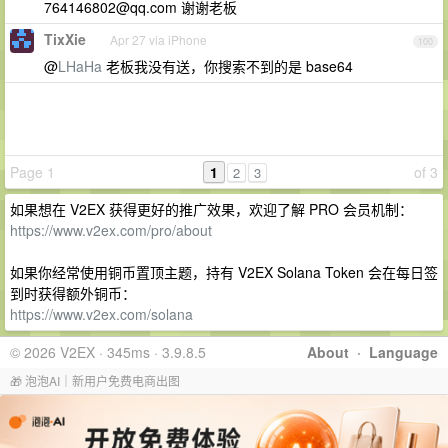
764146802@qq.com
谢谢老板
TixXie
Apr 27 via iPhone
100
@
LHaHa
老板我没有送，你搜索不到的是 base64
Page 1
1
of 3
2
3
如果想在 V2EX 获得更好的推广效果，欢迎了解 PRO 会员机制：
https://www.v2ex.com/pro/about
如果你经常使用铜币置顶主题，持有 V2EX Solana Token 会在每日签
到时获得额外铜币：
https://www.v2ex.com/solana
© 2026 V2EX · 345ms · 3.9.8.5
About
·
Language
🎁 泡泡AI｜新用户免费电商出图