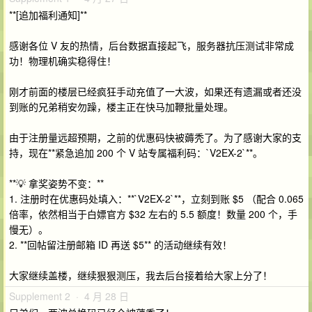
**[追加福利通知]**
感谢各位 V 友的热情，后台数据直接起飞，服务器抗压测试非常成
功！物理机确实稳得住！
刚才前面的楼层已经疯狂手动充值了一大波，如果还有遗漏或者还没
到账的兄弟稍安勿躁，楼主正在快马加鞭批量处理。
由于注册量远超预期，之前的优惠码快被薅秃了。为了感谢大家的支
持，现在**紧急追加 200 个 V 站专属福利码：`V2EX-2`**。
**💡 拿奖姿势不变：**
1. 注册时在优惠码处填入：**`V2EX-2`**，立刻到账 $5 （配合 0.065
倍率，依然相当于白嫖官方 $32 左右的 5.5 额度！数量 200 个，手
慢无）。
2. **回帖留注册邮箱 ID 再送 $5** 的活动继续有效！
大家继续盖楼，继续狠狠测压，我去后台接着给大家上分了！
Supplement 2 · 4 月 28 日