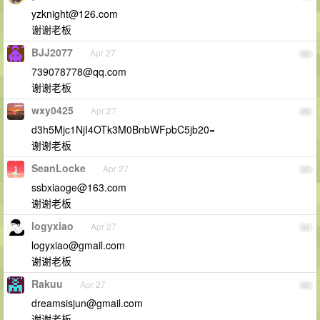
yzknight@126.com
谢谢老板
BJJ2077
Apr 27
88
739078778@qq.com
谢谢老板
wxy0425
Apr 27
89
d3h5Mjc1NjI4OTk3M0BnbWFpbC5jb20=
谢谢老板
SeanLocke
Apr 27
90
ssbxiaoge@163.com
谢谢老板
logyxiao
Apr 27
91
logyxiao@gmail.com
谢谢老板
Rakuu
Apr 27
92
dreamsisjun@gmail.com
谢谢老板