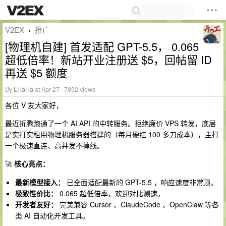
V2EX
推广
›
[物理机自建] 首发适配 GPT-5.5， 0.065
超低倍率！新站开业注册送 $5，回帖留 ID
再送 $5 额度
By
LHaHa
at Apr 27 · 7892 views
各位 V 友大家好，
最近折腾跑通了一个 AI API 的中转服务。拒绝廉价 VPS 转发，底层
是实打实租用物理机服务器搭建的（每月硬扛 100 多刀成本），主打
一个极速直连、高并发不掉线。
🚀
核心亮点：
最新模型接入：
已全面适配最新的 GPT-5.5 ，响应速度非常顶。
极致性价比：
0.065 超低倍率，欢迎对比测速。
开发者友好：
完美兼容 Cursor 、ClaudeCode 、OpenClaw 等各
类 AI 自动化开发工具。