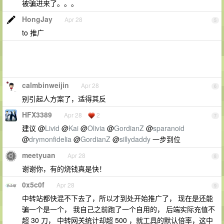
被骗进来了。。。
HongJay
Apr 28
5
to 推广
calmbinweijin
Apr 28
6
别引起人方案了，适得其反
HFX3389
Apr 28
2
7
建议 @
Livid
@
Kai
@
Olivia
@
GordianZ
@
sparanoid
@
drymonfidelia
@
GordianZ
@
sillydaddy
一步到位
meetyuan
Apr 28
8
谢谢你，有的烧钱真是快！
0x5c0f
Apr 28
9
中转站都快混不下去了，所以才到处开始推广了， 现在是还能
骗一个是一个， 我自己之前跑了一个自用的， 后端实际充值不
超 30 刀， 中转网关统计却超 500 ，就工具的默认倍率，这中