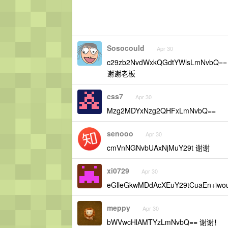
Sosocould
Apr 30
c29zb2NvdWxkQGdtYWlsLmNvbQ==
谢谢老板
css7
Apr 30
Mzg2MDYxNzg2QHFxLmNvbQ==
senooo
Apr 30
cmVnNGNvbUAxNjMuY29t 谢谢
xi0729
Apr 30
eGlleGkwMDdAcXEuY29tCuaEn+iwo
meppy
Apr 30
bWVwcHlAMTYzLmNvbQ== 谢谢！