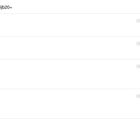
jb20=
1
1
1
2