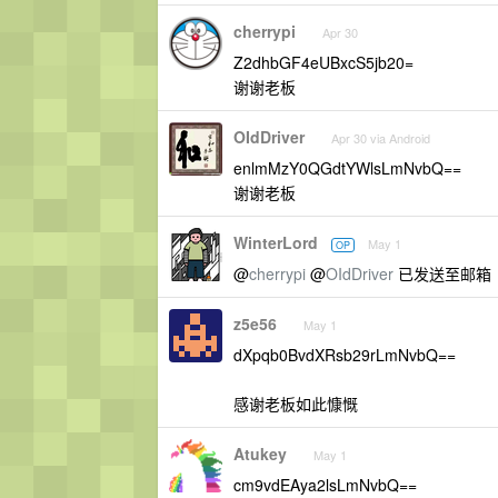
cherrypi
Apr 30
Z2dhbGF4eUBxcS5jb20=
谢谢老板
OIdDriver
Apr 30 via Android
enlmMzY0QGdtYWlsLmNvbQ==
谢谢老板
WinterLord
May 1
OP
@
cherrypi
@
OIdDriver
已发送至邮箱
z5e56
May 1
dXpqb0BvdXRsb29rLmNvbQ==
感谢老板如此慷慨
Atukey
May 1
cm9vdEAya2lsLmNvbQ==