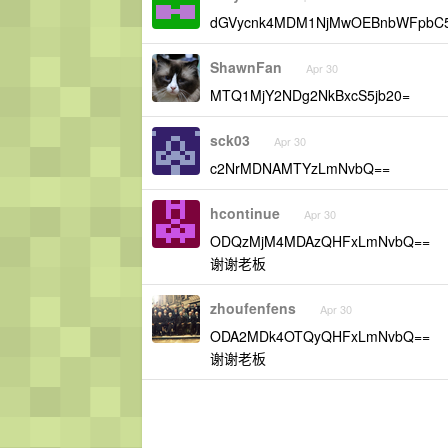
dGVycnk4MDM1NjMwOEBnbWFpbC5
ShawnFan
Apr 30
MTQ1MjY2NDg2NkBxcS5jb20=
sck03
Apr 30
c2NrMDNAMTYzLmNvbQ==
hcontinue
Apr 30
ODQzMjM4MDAzQHFxLmNvbQ==
谢谢老板
zhoufenfens
Apr 30
ODA2MDk4OTQyQHFxLmNvbQ==
谢谢老板