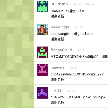
CHEN1016
Apr 30 via iPhone
cc45035257@gmail.com
谢谢老板
QAQqingju
Apr 30
qaqhuangtiandi@gmail.com
谢谢老板
MangoCloud
Apr 30
MTQxMTQ5NDY2NkBxcS5jb20= 
hpowen
Apr 30
dnp4Y2lndnh4QG91dGxvb2suY29t
谢谢老板
linxi12
Apr 30
dGNkdWFuMTIyMUBnbWFpbC5jb20
谢谢老板