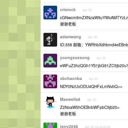
crisrock
Apr 30
cGNwcm9mZXNzaW9uYWxAMTYzL
谢谢老板
adamwang
Apr 30
ID:358 邮箱：YWRhbXdhbmd4eEBn
youngxuesong
Apr 30
eWFuZ3hzQGh1YS1jbG91ZC5jb20
xbchaonba
Apr 30
NDY0NzUxODU4QHFxLmNvbQ==
Maxwells8
Apr 30
Z2NoaW5hOEBnbWFpbC5jb20=
谢谢老板
terry2048
Apr 30 via Android