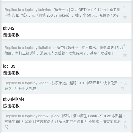
3
Replied to a topic by kelrvins
[梅开三度] ChatGPT 低至 0.14 倍｜新老用
›
天
户留言 ID 再送 5 元（价值 250 万 Token）、抽 3 个 50 元，充值多 10%
前
id:342
谢谢老板
4
Replied to a topic by liuliuliuliu
新中转站开业，绝不掺水，免费赠送 15 刀
›
天
额度，主打二级返利，邀请几人之后就可以免费用了，甚至可以提现！
前
Id：33
谢谢老板
Replied to a topic by Vogan
独家渠道，超稳 GPT 中转开业！快来免费
4 天
›
前
领 21 刀 开业大礼包！
id:64MXM4
感谢老板
Replied to a topic by bbrow
[Bool 中转站] 满血原生 ChatGPT 0.2x 本贴留
4
›
天
言抽奖 66 刀余额 且留言就送 5 刀 新人加群再送 5 刀 不掺水不降智随意测
前
试