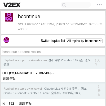
hcontinue
V2EX member #437134, joined on 2019-08-21 07:56:53
+08:00
Switch topics list
hcontinue's recent replies
Replied to a topic by aiwoshishen
推广中转站 codex 0.09 起，送 5u
2 天
›
前
速蹬
ODQzMjM4MDAzQHFxLmNvbQ==
谢谢老板
2
Replied to a topic by leikaiwei
Claude Max 号池 0.8 倍率 ，满血
›
天
Opus5.0 / Sonnet5 / GPT5.6 / Fable5 全系列，回帖即送 20 刀
前
Id：132 ，谢谢老板