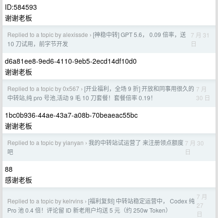
ID:584593
谢谢老板
Replied to a topic by alexissde
[神稳中转] GPT 5.6， 0.09 倍率，送
7 月 31
›
日
10 刀试用，前字节开发
d6a81ee8-9ed6-4110-9eb5-2ecd14df10d0
谢谢老板
Replied to a topic by 0x567
[开业福利，全场 9 折] 开放和同事用很久的
7 月
›
30 日
中转站,纯 pro 号池,活动 9 毛 10 刀套餐！套餐倍率 0.19！
1bc0b936-44ae-43a7-a08b-70beaeac55bc
谢谢老板
Replied to a topic by yianyan
我的中转站试运营了 来注册领点额度
7 月 30
›
日
吧
88
感谢老板
7 月
Replied to a topic by kelrvins
[福利复刻] 中转站稳定运营中， Codex 纯
›
27
Pro 池 0.4 倍！评论留 ID 新老用户均送 5 元（约 250w Token）
日