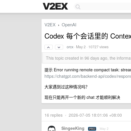
V2EX
OpenAI
›
Codex 每个会话里的 Con
orcx
·
May 2
· 10727 views
This topic created in 96 days ago, the infor
提示 Error running remote compact task: stream 
https://chatgpt.com/backend-api/codex/respo
大家遇到过这种情况吗？
现在只能再开一个新的 chat 才能顺利解决
16 replies
•
2026-07-05 18:01:06 +08:00
SingeeKing
May 2
PRO