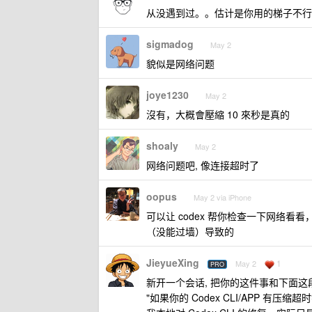
从没遇到过。。估计是你用的梯子不行
sigmadog
May 2
貌似是网络问题
joye1230
May 2
沒有，大概會壓縮 10 來秒是真的
shoaly
May 2
网络问题吧, 像连接超时了
oopus
May 2 via iPhone
可以让 codex 帮你检查一下网络看看
（没能过墙）导致的
JieyueXing
1
May 2
PRO
新开一个会话, 把你的这件事和下面这段话
"如果你的 Codex CLI/APP 有压