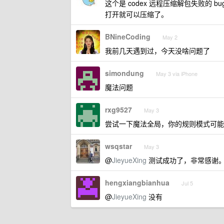
这个是 codex 远程压缩解包失败的 b
打开就可以压缩了。
BNineCoding
May 2
我前几天遇到过，今天没啥问题了
simondung
May 3 via iPhone
魔法问题
rxg9527
May 3
尝试一下魔法全局，你的规则模式可能
wsqstar
May 3
@
JieyueXing
测试成功了，非常感谢
hengxiangbianhua
Jul 5
@
JieyueXing
没有