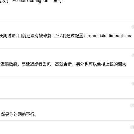
~/.codex/config.toml` 里的：
长期讨论, 目前还没有被修复, 至少我通过配置 stream_idle_timeout_ms
口对延迟很敏感，高延迟或者丢包一高就会断。另外也可以像楼上说的调大
1
， 显然是你的网络不行。
1