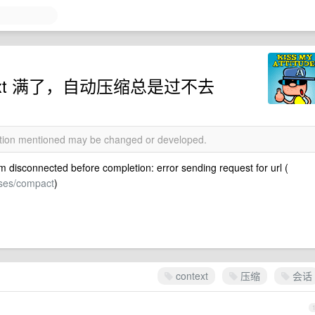
text 满了，自动压缩总是过不去
mation mentioned may be changed or developed.
disconnected before completion: error sending request for url (
nses/compact
)
context
压缩
会话