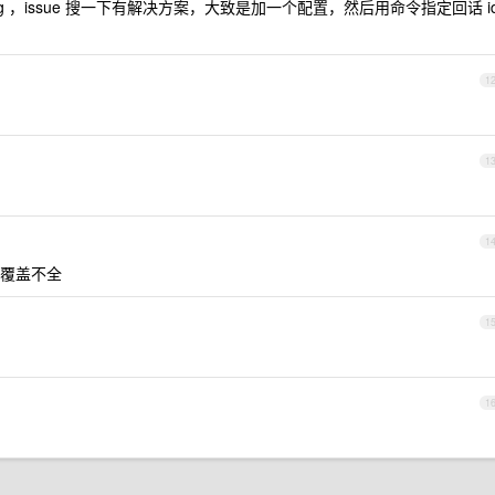
ug ，issue 搜一下有解决方案，大致是加一个配置，然后用命令指定回话 i
1
1
1
覆盖不全
1
。
1