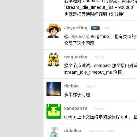
我本地对 Codex CLI 的修复，实际只是改了 `
`stream_idle_timeout_ms = 900000`
也就是把等待时间调到 15 分钟"
JieyueXing
May 2
PRO
@
JieyueXing
#6 github 上也有类似的
修复了这个问题
teaguexiao
May 2
换个节点试试，compact 那个接
stream_idle_timeout_ms 治标。
tlerbao
May 2
多半梯子问题
kanepan19
May 2
codex 上下文压缩走的是远程 api 
dobelee
May 2 via iPhone