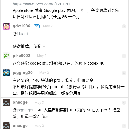
https://www.v2ex.com/t/1201760
Apple store 或者 Google play 内购，封号走争议退款到余额
尼日利亚区直接闲鱼买卡是 86 一个月
gdw1986
May 2
OP
3
@
ideard
感谢推荐，我看下
pike0002
May 3
4
这会感觉 codex 效果体验都更好，体验下 codex 吧。
jogging20
May 3
5
有必要的，140 块钱的 pro ，稳定，性价比高。
不过最好提前准备好 prompt （想要做的项目），多提前准备一
些，到时候把每周的额度，都充分用完
onedge
May 3
6
@
jogging20
140 人民币能买到 100 刀的 5x 官方 pro ？模型一
致，用量一致？我天
onedge
May 3
7