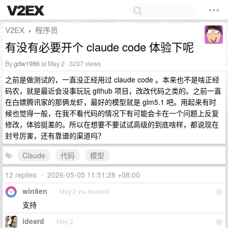
V2EX
程序员
›
有没有必要开个 claude code 体验下呢
By
gdw1986
at May 2 · 3237 views
之前是做测试的，一直没正经用过 claude code 。本来也不是啥正经
码农，就是最近会没事玩玩 github 项目，改改代码之类的。之前一直
在白嫖腾讯家的那俩龙虾，最好的模型就是 glm5.1 吧。用起来有时
候也觉得一般，在我不看代码的情况下有可能会卡在一个问题上反复
修改，体验挺差的。所以在想要不要试试高级的到底啥样，都说现在
封号厉害，还有靠谱的渠道吗？
Claude
代码
模型
12 replies
•
2026-05-05 11:51:28 +08:00
win8en
May 2 via Android
1
支持
ideard
May 2
2