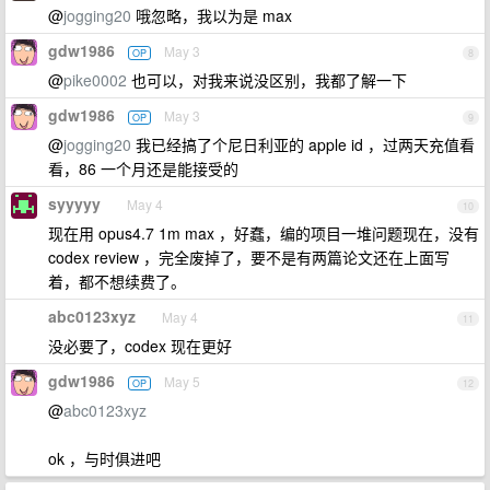
@
jogging20
哦忽略，我以为是 max
gdw1986
May 3
OP
8
@
pike0002
也可以，对我来说没区别，我都了解一下
gdw1986
May 3
OP
9
@
jogging20
我已经搞了个尼日利亚的 apple id ，过两天充值看
看，86 一个月还是能接受的
syyyyy
May 4
10
现在用 opus4.7 1m max ，好蠢，编的项目一堆问题现在，没有
codex review ，完全废掉了，要不是有两篇论文还在上面写
着，都不想续费了。
abc0123xyz
May 4
11
没必要了，codex 现在更好
gdw1986
May 5
OP
12
@
abc0123xyz
ok ，与时俱进吧