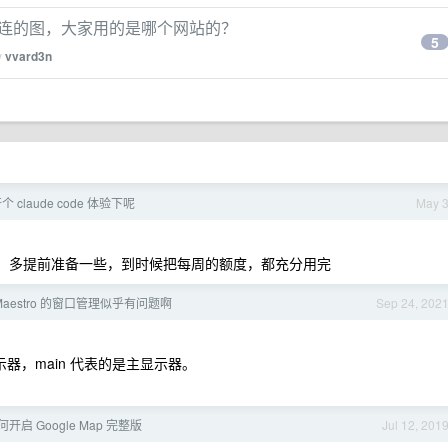
 。。外连的图，大家用的是哪个网站的？
5
y
vvard3n
claude code 体验下呢
May 
目），多提前准备一些，到时候把每周的额度，都充分用完
d Maestro 的窗口管理似乎有问题啊
Sep 24, 202
个显示器，main 代表的是主显示器。
如何开启 Google Map 完整版
Jul 12, 201