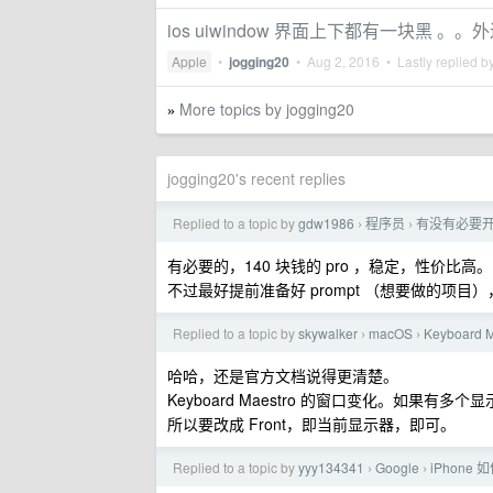
ios uiwindow 界面上下都有一块黑
Apple
•
jogging20
•
Aug 2, 2016
• Lastly replied b
More topics by jogging20
»
jogging20's recent replies
Replied to a topic by
gdw1986
程序员
有没有必要开个 
›
›
有必要的，140 块钱的 pro ，稳定，性价比高。
不过最好提前准备好 prompt （想要做的项
Replied to a topic by
skywalker
macOS
Keyboar
›
›
哈哈，还是官方文档说得更清楚。
Keyboard Maestro 的窗口变化。如果有多
所以要改成 Front，即当前显示器，即可。
Replied to a topic by
yyy134341
Google
iPhone 
›
›