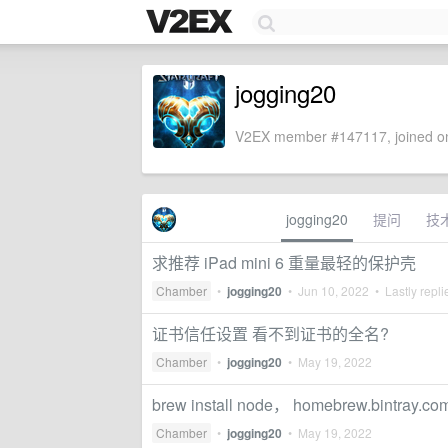
jogging20
V2EX member #147117, joined on
jogging20
提问
技
求推荐 iPad mini 6 重量最轻的保护壳
Chamber
•
jogging20
•
Jun 10, 2022
• Lastly repl
证书信任设置 看不到证书的全名?
Chamber
•
jogging20
•
May 19, 2022
brew install node， homebrew.bintray.c
Chamber
•
jogging20
•
May 19, 2022