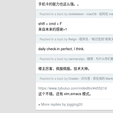
手机卡的能力也这么强。。
Replied to a topic by
rookiebeen
macOS
如何在 m
›
›
shift + cmd + F
来自未来的感谢+1
Replied to a topic by
Reign
程序员
“每日签到”用英
›
›
daily check-in perfect, I think.
Replied to a topic by
nannanziyu
随想
为什么你们都
›
›
楼主厉害，佩服佩服。技术大神。
Replied to a topic by
Creator
问与答
求在线的 Mar
›
›
https://www.zybuluo.com/mdeditor#455216
这个不错。还有 vim,emacs 模式。
More replies by jogging20
»