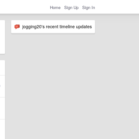
Home
Sign Up
Sign In
jogging20's recent timeline updates