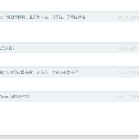
ac 全屏显示网页，且无地址栏、书签栏、任何栏遮挡
Jan 31, 201
文怎么说？
Aug 1, 201
能“买买得起最贵的”，而我连一个键盘都舍不得
Nov 2, 201
kDown 编辑器推荐！
Aug 2, 201