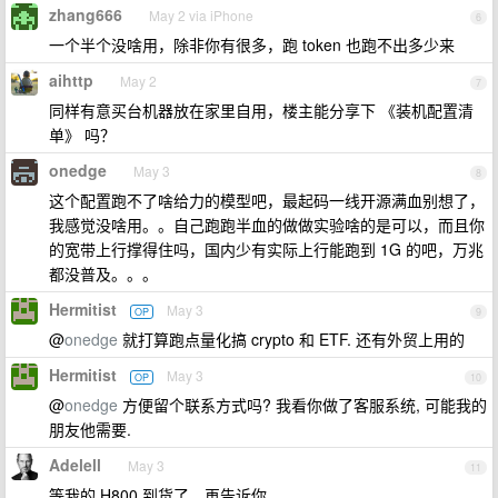
zhang666
May 2 via iPhone
6
一个半个没啥用，除非你有很多，跑 token 也跑不出多少来
aihttp
May 2
7
同样有意买台机器放在家里自用，楼主能分享下 《装机配置清
单》 吗？
onedge
May 3
8
这个配置跑不了啥给力的模型吧，最起码一线开源满血别想了，
我感觉没啥用。。自己跑跑半血的做做实验啥的是可以，而且你
的宽带上行撑得住吗，国内少有实际上行能跑到 1G 的吧，万兆
都没普及。。。
Hermitist
May 3
OP
9
@
onedge
就打算跑点量化搞 crypto 和 ETF. 还有外贸上用的
Hermitist
May 3
OP
10
@
onedge
方便留个联系方式吗? 我看你做了客服系统, 可能我的
朋友他需要.
Adelell
May 3
11
等我的 H800 到货了，再告诉你