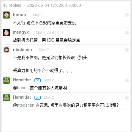
43 replies
•
2026-05-04 17:02:03 +08:00
honus
May 2
1
不太行 跑点不合规的家里宽带要没
mengyx
May 2 via iPhone
2
放到机房托管，用 IDC 带宽会稳定点
ntedshen
May 2
3
不是我不信啊，是兄弟们想长长眼（狗头
丢算力租用的平台不就得了。。。
Hermitist
May 2
OP
4
@
honus
这个能有多大流量啊.
Hermitist
May 2
OP
5
@
ntedshen
有意思, 哪里有靠谱的算力租用平台可以出租?