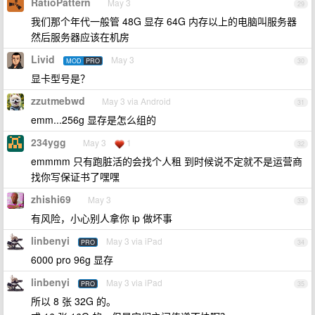
RatioPattern
May 3
29
我们那个年代一般管 48G 显存 64G 内存以上的电脑叫服务器
然后服务器应该在机房
Livid
May 3
MOD
PRO
30
显卡型号是？
zzutmebwd
May 3 via Android
31
emm...256g 显存是怎么组的
234ygg
May 3
1
32
emmmm 只有跑脏活的会找个人租 到时候说不定就不是运营商
找你写保证书了嘿嘿
zhishi69
May 3
33
有风险，小心别人拿你 ip 做坏事
linbenyi
May 3 via iPad
PRO
34
6000 pro 96g 显存
linbenyi
May 3 via iPad
PRO
35
所以 8 张 32G 的。