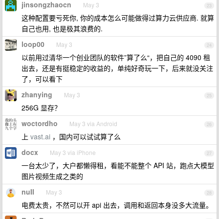
jinsongzhaocn
May 3
23
这种配置要亏死你, 你的成本怎么可能做得过算力云供应商. 就算
自己也用, 也是极其浪费的.
loop00
May 3
24
以前用过清华一个创业团队的软件”算了么“，把自己的 4090 租
出去，还是有挺稳定的收益的，单纯好奇玩一下，后来就没关注
了，可以看下
zhanying
May 3
25
256G 显存？
woctordho
May 3 via Android
26
上
vast.ai
，国内可以试试算了么
docx
May 3 via iPhone
27
一台太少了，大户都懒得租，看能不能整个 API 站，跑点大模型
图片视频生成之类的
nuII
May 3
28
电费太贵，不然可以开 api 出去，调用和返回本身没多大流量。