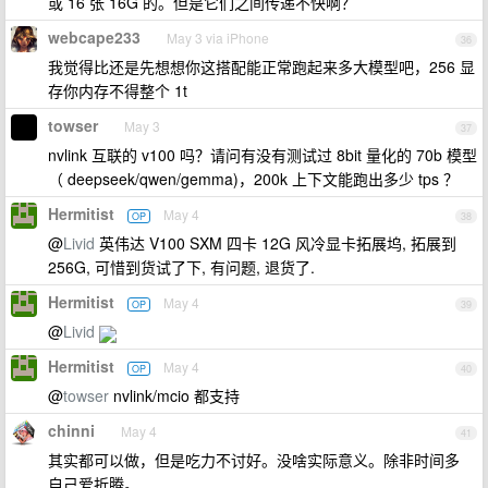
或 16 张 16G 的。但是它们之间传递不快啊？
webcape233
May 3 via iPhone
36
我觉得比还是先想想你这搭配能正常跑起来多大模型吧，256 显
存你内存不得整个 1t
towser
May 3
37
nvlink 互联的 v100 吗？请问有没有测试过 8bit 量化的 70b 模型
（ deepseek/qwen/gemma)，200k 上下文能跑出多少 tps ？
Hermitist
May 4
OP
38
@
Livid
英伟达 V100 SXM 四卡 12G 风冷显卡拓展坞, 拓展到
256G, 可惜到货试了下, 有问题, 退货了.
Hermitist
May 4
OP
39
@
Livid
Hermitist
May 4
OP
40
@
towser
nvlink/mcio 都支持
chinni
May 4
41
其实都可以做，但是吃力不讨好。没啥实际意义。除非时间多
自己爱折腾。