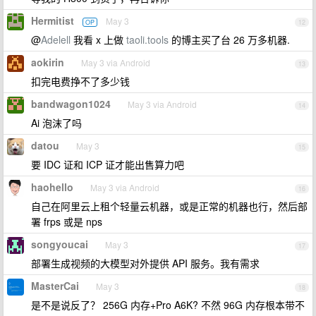
Hermitist
May 3
OP
12
@
Adelell
我看 x 上做
taoli.tools
的博主买了台 26 万多机器.
aokirin
May 3 via Android
13
扣完电费挣不了多少钱
bandwagon1024
May 3 via Android
14
Ai 泡沫了吗
datou
May 3
15
要 IDC 证和 ICP 证才能出售算力吧
haohello
May 3 via Android
16
自己在阿里云上租个轻量云机器，或是正常的机器也行，然后部
署 frps 或是 nps
songyoucai
May 3
17
部署生成视频的大模型对外提供 API 服务。我有需求
MasterCai
May 3
18
是不是说反了？ 256G 内存+Pro A6K? 不然 96G 内存根本带不