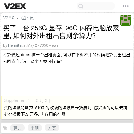
V2EX
程序员
›
买了一台 256G 显存, 96G 内存电脑放家
里, 如何对外出租出售剩余算力?
By
Hermitist
at May 2 · 7056 views
打算通过 ddns 搞一个出租页面, 可以在平时不用的时候把算力出租出
去回点血, 请问这个方案可行吗?
Supplement 1 · 5 月 3 日
买的垃圾特斯拉 V100 的改装的垃圾显卡拓展坞, 感兴趣的可以去拼
夕夕搜索下,3 万多, 内存用的存货.
算力
出租
方案