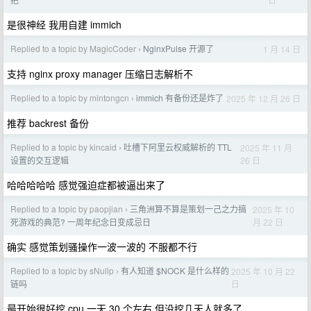
是很神经 我用自建 immich
Replied to a topic by MagicCoder
NginxPulse 开源了
1 月 14 日
›
支持 nginx proxy manager 压缩日志解析不
Replied to a topic by mintongcn
immich 有备份还是炸了
2025 年 12 月 26 日
›
推荐 backrest 备份
Replied to a topic by kincaid
吐槽下阿里云权威解析的 TTL
2025 年 11 月
›
26 日
设置的交互逻辑
哈哈哈哈哈 感觉强迫症都被逼出来了
Replied to a topic by paopjian
三角洲算不算是策划一己之力搞
2025 年 10
›
月 22 日
死游戏的典范? 一周年纪念日变成忌日
确实 感觉策划骚操作一波一波的 不服都不行
Replied to a topic by sNullp
有人知道 $NOCK 是什么样的
2025 年 10 月 22
›
日
链吗
最开始很好挖 cpu 一天 30 个左右 但没挖几天人就多了