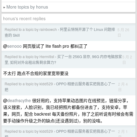
More topics by honus
»
honus's recent replies
Replied to a topic by rainbowch
阿里云悄悄开源了个 Linux 问题排
5 月 26
›
日
查的 Skill
@
senooo
网页版试了 lite flash pro 都纠正了
Replied to a topic by Hermitist
买了一台 256G 显存, 96G 内存电脑放家
5 月 2
›
日
里, 如何对外出租出售剩余算力?
不太行 跑点不合规的家里宽带要没
Replied to a topic by kldd529
OPPO 相册云服务着实把我恶心了一
2 月 4
›
日
把
@
deathscythe
很好用的，支持苹果动态图片在线预览，链接分享，
语义搜索，人脸识别，我已经把照片都备份进去了，支持安卓，苹
果，网页，配合 backrest 每天备份照片，除了之前听说有时候会有需
要手动操作升级之外的缺点(还没遇到过)，别的没啥。
Replied to a topic by kldd529
OPPO 相册云服务着实把我恶心了一
2 月 1
›
日
把