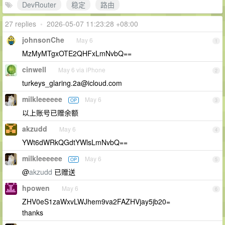
DevRouter
稳定
路由
27 replies
•
2026-05-07 11:23:28 +08:00
johnsonChe
May 6
1
MzMyMTgxOTE2QHFxLmNvbQ==
cinwell
May 6 via iPhone
2
turkeys_glaring.2a@icloud.com
milkleeeeee
May 6
OP
3
以上账号已赠余额
akzudd
May 6
4
YWt6dWRkQGdtYWlsLmNvbQ==
milkleeeeee
May 6
OP
5
@
akzudd
已赠送
hpowen
May 6
6
ZHV0eS1zaWxvLWJhem9va2FAZHVjay5jb20=
thanks