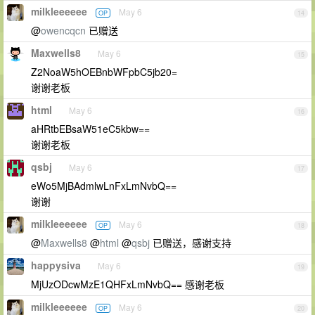
milkleeeeee
May 6
OP
14
@
owencqcn
已赠送
Maxwells8
May 6
15
Z2NoaW5hOEBnbWFpbC5jb20=
谢谢老板
html
May 6
16
aHRtbEBsaW51eC5kbw==
谢谢老板
qsbj
May 6
17
eWo5MjBAdmlwLnFxLmNvbQ==
谢谢
milkleeeeee
May 6
OP
18
@
Maxwells8
@
html
@
qsbj
已赠送，感谢支持
happysiva
May 6
19
MjUzODcwMzE1QHFxLmNvbQ== 感谢老板
milkleeeeee
May 6
OP
20