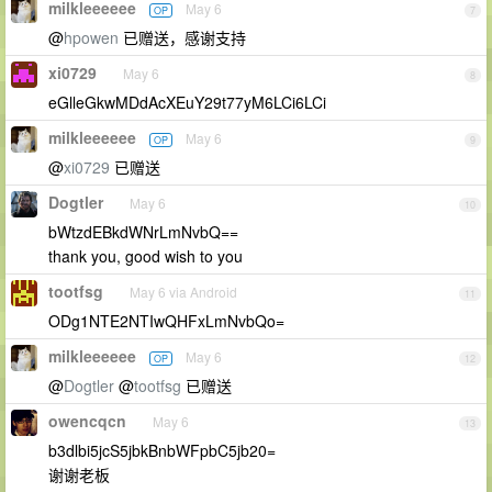
milkleeeeee
May 6
OP
7
@
hpowen
已赠送，感谢支持
xi0729
May 6
8
eGlleGkwMDdAcXEuY29t77yM6LCi6LCi
milkleeeeee
May 6
OP
9
@
xi0729
已赠送
Dogtler
May 6
10
bWtzdEBkdWNrLmNvbQ==
thank you, good wish to you
tootfsg
May 6 via Android
11
ODg1NTE2NTIwQHFxLmNvbQo=
milkleeeeee
May 6
OP
12
@
Dogtler
@
tootfsg
已赠送
owencqcn
May 6
13
b3dlbi5jcS5jbkBnbWFpbC5jb20=
谢谢老板