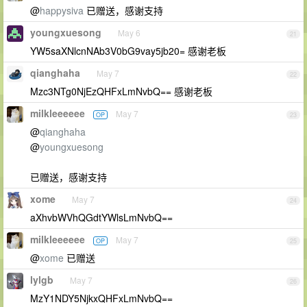
@
happysiva
已赠送，感谢支持
youngxuesong
May 6
21
YW5saXNlcnNAb3V0bG9vay5jb20= 感谢老板
qianghaha
May 7
22
Mzc3NTg0NjEzQHFxLmNvbQ== 感谢老板
milkleeeeee
May 7
OP
23
@
qianghaha
@
youngxuesong
已赠送，感谢支持
xome
May 7
24
aXhvbWVhQGdtYWlsLmNvbQ==
milkleeeeee
May 7
OP
25
@
xome
已赠送
lylgb
May 7
26
MzY1NDY5NjkxQHFxLmNvbQ==