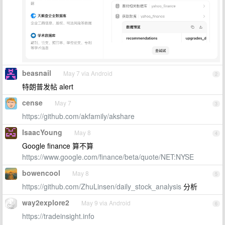
beasnail
May 7 via Android
2
特朗普发帖 alert
cense
May 7
3
https://github.com/akfamily/akshare
IsaacYoung
May 8
4
Google finance 算不算
https://www.google.com/finance/beta/quote/NET:NYSE
bowencool
May 8
5
https://github.com/ZhuLinsen/daily_stock_analysis
分析
way2explore2
May 9 via Android
6
https://tradeinsight.info