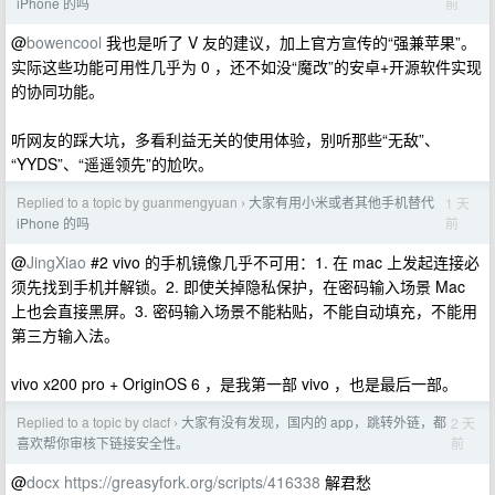
前
iPhone 的吗
@
bowencool
我也是听了 V 友的建议，加上官方宣传的“强兼苹果”。
实际这些功能可用性几乎为 0 ，还不如没“魔改”的安卓+开源软件实现
的协同功能。
听网友的踩大坑，多看利益无关的使用体验，别听那些“无敌”、
“YYDS”、“遥遥领先”的尬吹。
Replied to a topic by guanmengyuan
大家有用小米或者其他手机替代
1 天
›
前
iPhone 的吗
@
JingXiao
#2 vivo 的手机镜像几乎不可用：1. 在 mac 上发起连接必
须先找到手机并解锁。2. 即使关掉隐私保护，在密码输入场景 Mac
上也会直接黑屏。3. 密码输入场景不能粘贴，不能自动填充，不能用
第三方输入法。
vivo x200 pro + OriginOS 6 ，是我第一部 vivo ，也是最后一部。
Replied to a topic by clacf
大家有没有发现，国内的 app，跳转外链，都
2 天
›
前
喜欢帮你审核下链接安全性。
@
docx
https://greasyfork.org/scripts/416338
解君愁