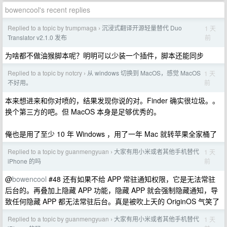
bowencool's recent replies
Replied to a topic by trumpmaga
沉浸式翻译开源轻量替代 Duo
1 天
›
前
Translator v2.1.0 发布
为啥都不做油猴脚本呢？明明可以少装一个插件，脚本还能同步
Replied to a topic by notcry
从 windows 切换到 MacOS，感觉 MacOS
1 天
›
前
不好用。
本来想进来和你对喷的，结果发现你说的对。Finder 确实很垃圾。。
换个第三方的吧。但 MacOS 本身是足够优秀的。
俺也是用了至少 10 年 Windows ，用了一年 Mac 就转苹果全家桶了
Replied to a topic by guanmengyuan
大家有用小米或者其他手机替代
1 天
›
前
iPhone 的吗
@
bowencool
#48 还有如果不给 APP 常驻通知权限，它是无法常驻
后台的。再叠加上隐藏 APP 功能，隐藏 APP 就会强制隐藏通知，导
致任何隐藏 APP 都无法常驻后台。真是被吹上天的 OriginOS 气笑了
Replied to a topic by guanmengyuan
大家有用小米或者其他手机替代
1 天
›