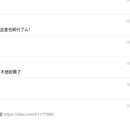
1
哥这是也转行了么！
1
1
，不想折腾了
1
1
讨论
https://v2ex.com/t/1177980