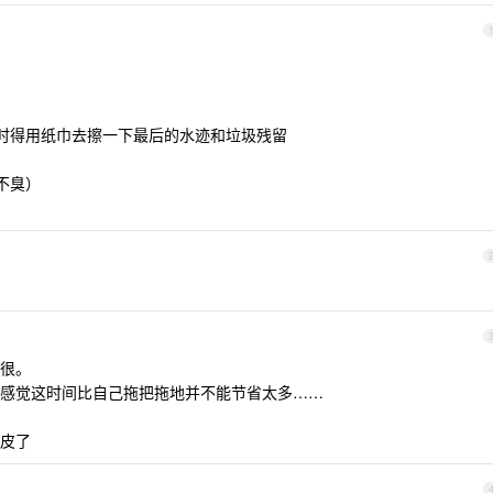
有时得用纸巾去擦一下最后的水迹和垃圾残留
不臭）
很。
感觉这时间比自己拖把拖地并不能节省太多……
皮了