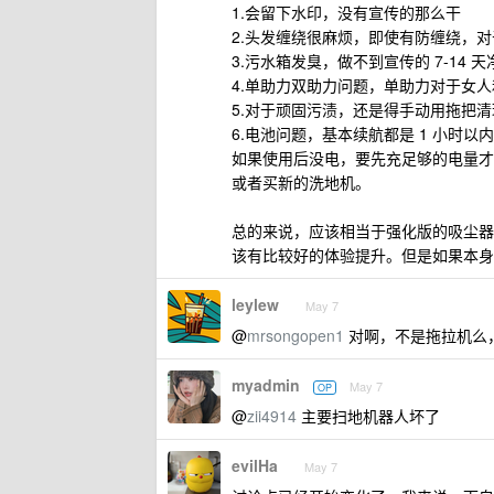
1.会留下水印，没有宣传的那么干
2.头发缠绕很麻烦，即使有防缠绕，
3.污水箱发臭，做不到宣传的 7-1
4.单助力双助力问题，单助力对于女
5.对于顽固污渍，还是得手动用拖把清
6.电池问题，基本续航都是 1 小时
如果使用后没电，要先充足够的电量才开
或者买新的洗地机。
总的来说，应该相当于强化版的吸尘器
该有比较好的体验提升。但是如果本身不
leylew
May 7
@
mrsongopen1
对啊，不是拖拉机么
myadmin
May 7
OP
@
zii4914
主要扫地机器人坏了
evilHa
May 7