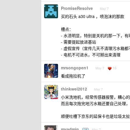
PromiseResolve
May 7
买的石头 a30 ultra ，喷泡沫的那款
槽点：
- 水渍明显，特别是关机的那一下，
- 需要提起放进基站
- 虚假宣传（宣传几天不清理污水箱都
- 电机不可进水，不可掰出来清理
mrsongopen1
16
May 7
看成拖拉机了
thinkwei2012
May 7
小米洗地机，经常传感器报警，糟心的
而且每次拖完地污水箱还要自己处理，
顺便吐槽下京东的延保卡也是垃圾太扯
myadmin
May 7
OP