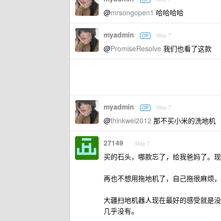
@
mrsongopen1
哈哈哈哈
myadmin
May 7
OP
@
PromiseResolve
我们也看了这款
myadmin
May 7
OP
@
thinkwei2012
那不买小米的洗地机
27149
May 7
买的石头，哪款忘了，给我爸妈了。现
再也不想用拖地机了，自己拖很麻烦，
大疆扫地机器人现在最好的感受就是没
几乎没有。