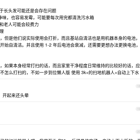
对于长头发可能还是会存在问题
4 天净味，也容易发霉，可能要每次用完都清洗污水箱
人和老人可能会较费力
理
以内，但是他们说实际使用会打折，而且基站自清洁也是用机器本身的电池，
始自清洁。并且使用 1-2 年后电池会衰减，还需要更想办法更换电池
，如果本身经常打扫的话，而且家里干净程度日常维持的比较好的话，应
怎么打扫的，不如一步到位懒人版 使用 3k+的扫地机器人+自动上下水
1
，开起来还头晕
1
2