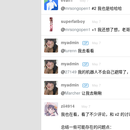
evan1
May 7
@
mrsongopen1
#2 我也是哈哈哈
superfatboy
May 7
@
mrsongopen1
+1 我还想了想，老
myadmin
May 7
OP
@
lurenn
我去看看
myadmin
May 7
OP
@
27149
我的机器人不会自己避障了
myadmin
May 7
OP
@
Marcher
让我去瞅瞅
zii4914
May 7
我也在看，看了不少评论，和 v2 的
总结一些可能存在的问题点：