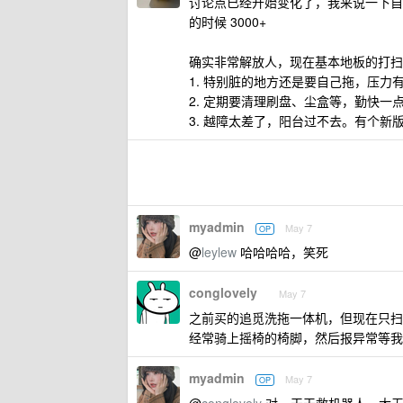
讨论点已经开始变化了，我来说一下自
的时候 3000+
确实非常解放人，现在基本地板的打扫
1. 特别脏的地方还是要自己拖，压
2. 定期要清理刷盘、尘盒等，勤快
3. 越障太差了，阳台过不去。有个新
myadmin
May 7
OP
@
leylew
哈哈哈哈，笑死
conglovely
May 7
之前买的追觅洗拖一体机，但现在只扫
经常骑上摇椅的椅脚，然后报异常等
myadmin
May 7
OP