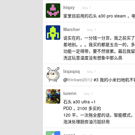
hiqxy
May 7
家里目前用的石头 a30 pro stea
Marcher
May 7
说实在的，一分钱一分货，我之前买了两个
差地别。。。我买的都是五合一的，多
功能一定得带，要不然很累。最后我留下的
洗这玩意温度没有想象中那么高
lxqxqxq
May 7
@
thinkwei2012
#3 我的小米扫地机不
lurenn
May 7
石头 a30 ultra +1
PDD ，2100 多买的
120 平，一次拖全屋的话，智能模式，
泡沫处理厨房油污挺好用