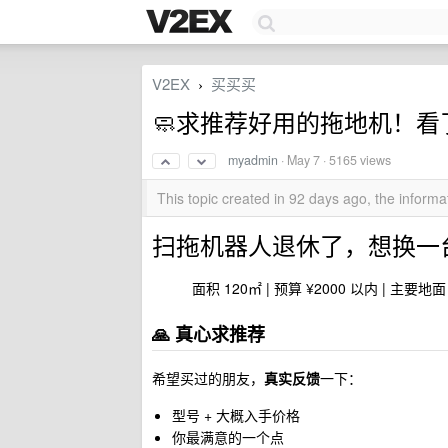
V2EX
买买买
›
🧼求推荐好用的拖地机！
myadmin
·
May 7
· 5165 views
This topic created in 92 days ago, the infor
扫拖机器人退休了，想换一台 
面积 120㎡ | 预算 ¥2000 以内 | 主要
🙏 真心求推荐
希望买过的朋友，
真实反馈
一下：
型号 + 大概入手价格
你最满意的一个点