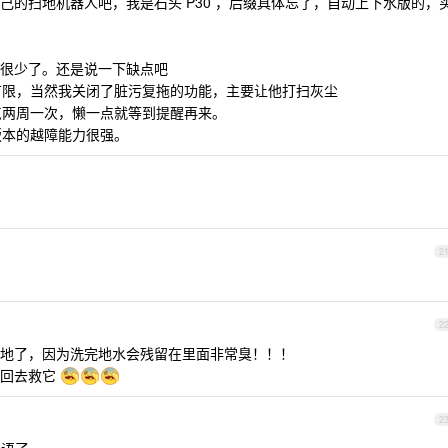
己的扫地机器人吧，我是石头 P30 ，后缀具体忘了，自动上下水版的，
很少了。还是说一下缺点吧
力有限，当然我关闭了脏污复拖的功能，主要让他打扫灰尘
一点两周一次，懒一点就等到提醒再来。
版本的越障能力很强。
2
2
地了，因为洗完地水会残留在里面非常臭！！！
我回去救它
2