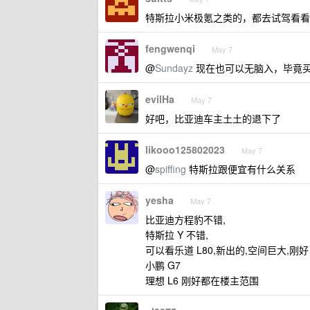
特斯拉小米极氪之类的，都去试驾看看
fengwenqi
May 7
@
Sundayz
现在也可以无脑入，毕竟
evilHa
May 7
好吧，比亚迪车主土土的退下了
likooo125802023
May 7
@
spiffing
特斯拉跟便宜有什么关系
yesha
May 7
比亚迪方程豹不错,
特斯拉 Y 不错,
可以看乐道 L80,新出的,空间巨大,刚好
小鹏 G7
理想 L6 刚好都在楼主范围