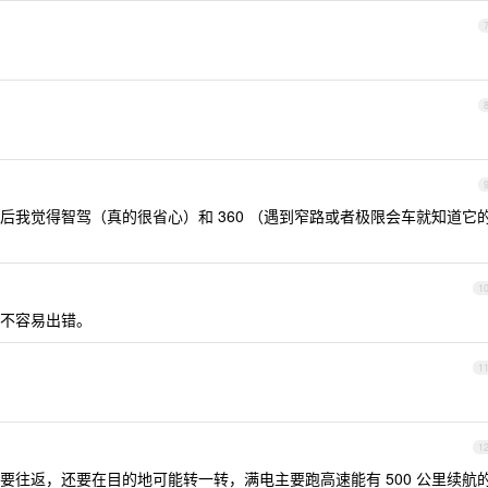
后我觉得智驾（真的很省心）和 360 （遇到窄路或者极限会车就知道它
1
不容易出错。
1
1
你要往返，还要在目的地可能转一转，满电主要跑高速能有 500 公里续航