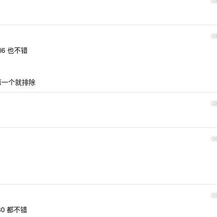
2
2
i6 也不错
第一个就排除
2
2
2
0 都不错