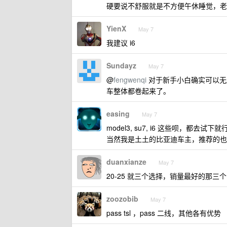
硬要说不舒服就是不方便午休睡觉，老
YienX
May 7
我建议 i6
Sundayz
May 7
@
fengwenqi
对于新手小白确实可以无
车整体都卷起来了。
easing
May 7
model3, su7, i6 这些呗，都去试下就
当然我是土土的比亚迪车主，推荐的也
duanxianze
May 7
20-25 就三个选择，销量最好的那三个，mo
zoozobib
May 7
pass tsl ，pass 二线，其他各有优势