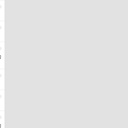
7
8
9
的
0
1
2
的