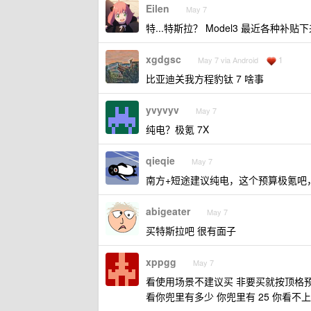
Eilen
May 7
特...特斯拉？ Model3 最近各种补
xgdgsc
1
May 7 via Android
比亚迪关我方程豹钛 7 啥事
yvyvyv
May 7
纯电？极氪 7X
qieqie
May 7
南方+短途建议纯电，这个预算极氪吧，加
abigeater
May 7
买特斯拉吧 很有面子
xppgg
May 7
看使用场景不建议买 非要买就按顶格预算买 能
看你兜里有多少 你兜里有 25 你看不上