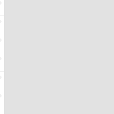
1
2
3
4
5
6