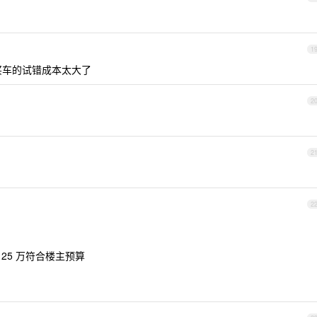
1
买车的试错成本太大了
2
2
2
 25 万符合楼主预算