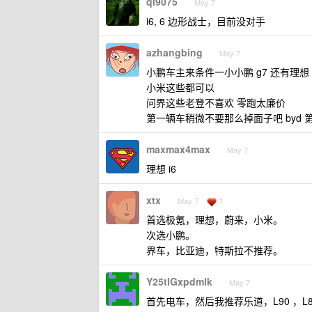
ql9075
May 7
i6, 6 边形战士，目前没对手
azhangbing
May 7
小鹏车主来条件一小小鹏 g7 还有理想 
小米这些都可以
问界这些老登不喜欢 零跑太廉价
第一辆车稍微不要那么掉面子吧 byd 
maxmax4max
May 7
理想 i6
xtx
1
May 7
首选极氪，理想，蔚来，小米。
次选小鹏。
界车，比亚迪，特斯拉不推荐。
Y25tIGxpdmlk
May 7
首先电车，然后我推荐乐道，L90 ，L8