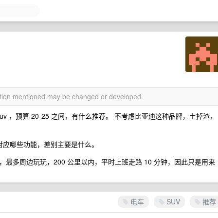
mation mentioned may be changed or developed.
v ，预算 20-25 之间，有什么推荐。 不考虑比亚迪这种品牌，土掉渣，
别应该对应哪些功能，差别主要是什么。
最多周边玩玩，200 公里以内，平时上班走路 10 分钟，因此只是用来
电车
SUV
推荐