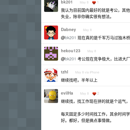
bk201
1
May 8
我认为目前国内最好的就是考公，其他
失业，除非你确实很有想法。
Dabney
May 8
@
bk201
现在真的是千军万马过独木
hekou123
May 8
@
bk201
考公现在竞争极大，比进大厂
tzhl
May 8 via iPhone
继续找吧，半年以上
evilHa
2
May 8
继续找，找工作现在拼的就是个运气，
每天固定多少时间找工作，其余时间学
好。都好，但是搞点事情做。