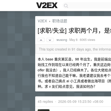
V2EX
职场话题
›
[求职/失业] 求职两个月
wusong
·
May 8
· 6065 views
This topic created in 91 days ago, the infor
本人 base 重庆某区县，98 年出生，我是前端出
始找工作到现在以来已经两个月了，重庆这边岗
offer 我没去），我人已经麻木了。各位大
行我也不知道自己能干嘛，我老婆建议我去考个
书。或者自己搞点 ai 小工具或者做出海项目
种。求 v 友们给点意见，我该如何办？
45 replies
•
2026-05-09 15:23:50 +08:00