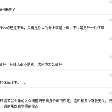
2
备回重庆了
2
什么的还是不难，关键是你以为考上就是上岸，不过是另外一片汪洋
2
2
才会好，有钱人都不消费，大环境怎么会好
3
的死循环中。。。
3
环境差就业难的大众问题归于自身价值的否定，这和有多少存款无关。很
，感到焦虑我觉得是常态