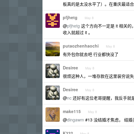
板真的是太没水平了）。在重庆最适合
pfjhetg
May 8
@
pfjhetg
这个方向不一定是 it 相关
收入就超过 it 。
putaozhenhaochi
May 8
有外包你就去吧 行业都快没了
Desiree
May 8
很烦这种人，一堆存款在这里装穷说失业
Desiree
May 8
@
nc
还好有这位老哥提醒，我反手就是 B
make115
May 8
@
dingawm
#13 没结婚才焦虑， 结婚
K332
May 8