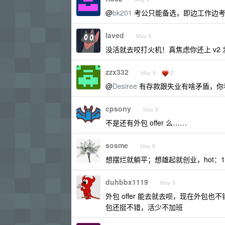
@
bk201
考公只能备选，即边工作边考
laved
May 8
没活就去咬打火机！真焦虑你还上 v2 发帖 
zzx332
2
May 8
@
Desiree
有存款跟失业有啥矛盾，你
cpsony
May 8
不是还有外包 offer 么……
sosme
May 8
想摆烂就躺平；想雄起就创业，hot：1
duhbbx1119
May 8
外包 offer 能去就去呗，现在外包也不
包还挺不错，活少不加班