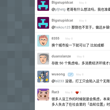
Bigstupidcat
May 8
@
pfjhetg
老哥有什么想法吗，我也准
Bigstupidcat
May 8
@
hekou123
那倒也不至于，偏远乡镇
8355
May 8
换个城市投一下就可以了 比如成都
duanxianze
May 8
存款 50 个焦虑啥，多消费经济环境
wusong
May 8
OP
@
lsl233
没错，打工只会陷入这个无限
Rat3
8
May 8
很多人没工作的时候就是会焦虑，本来
多人失去了在社会里的「齿轮位置」时