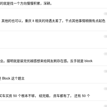
的就是找一个方向慢慢积累，深耕。
1
的，其他的也可以，重庆 it 相关的待遇太差了，干点其他事情稍微有点起色
1
1
。摆明就是装完优越感想来给网友刷存在感。反手就是 block
1
lock 这个题主
1
买车买房 50 个根本不够， 结完婚， 房车都有了， 还有 50 个
2