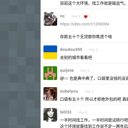
目前这个大环境，找工作就是碰运气，
nc
9
May 8
https://v2ex.com/t/1206094
存款五十个无贷款你焦虑个啥
doudou555
May 8
去别的城市看看吧
quijote
May 8
@
nc
也是典中典了，口袋里没钱的没
xubeiyou
May 8
口袋有五十个 所以才拒绝外包的吧 
lsl233
May 8
一半时间找工作，一半时间尝试转行吧
这个环境就算找到工作说不定一两年后