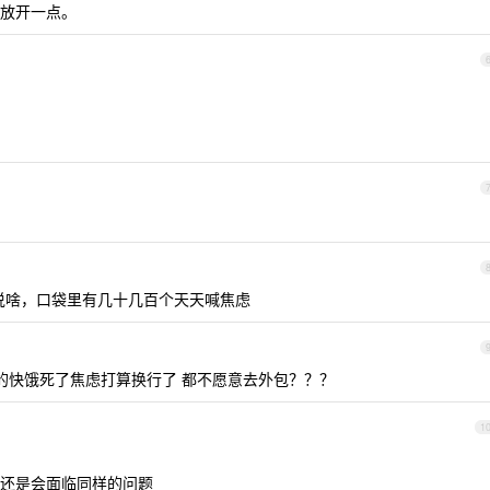
放开一点。
说啥，口袋里有几十几百个天天喊焦虑
真的快饿死了焦虑打算换行了 都不愿意去外包？？？
1
还是会面临同样的问题