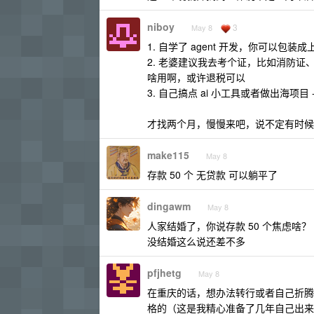
niboy
3
May 8
1. 自学了 agent 开发，你可以
2. 老婆建议我去考个证，比如消防证
啥用啊，或许退税可以
3. 自己搞点 ai 小工具或者做出海项目
才找两个月，慢慢来吧，说不定有时候
make115
May 8
存款 50 个 无贷款 可以躺平了
dingawm
May 8
人家结婚了，你说存款 50 个焦虑啥？
没结婚这么说还差不多
pfjhetg
May 8
在重庆的话，想办法转行或者自己折腾
格的（这是我精心准备了几年自己出来