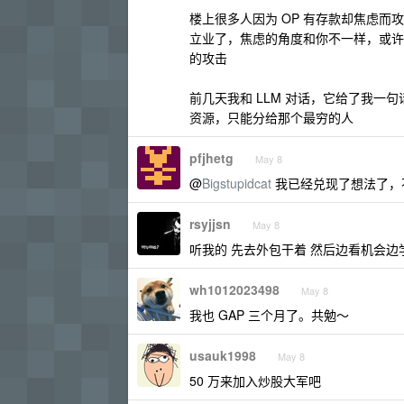
楼上很多人因为 OP 有存款却焦虑而
立业了，焦虑的角度和你不一样，或许
的攻击
前几天我和 LLM 对话，它给了我
资源，只能分给那个最穷的人
pfjhetg
May 8
@
Bigstupidcat
我已经兑现了想法了，不
rsyjjsn
May 8
听我的 先去外包干着 然后边看机会边
wh1012023498
May 8
我也 GAP 三个月了。共勉～
usauk1998
May 8
50 万来加入炒股大军吧