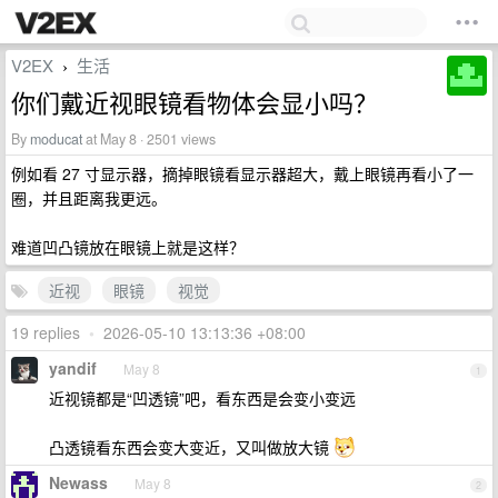
V2EX
生活
›
你们戴近视眼镜看物体会显小吗？
By
moducat
at May 8 · 2501 views
例如看 27 寸显示器，摘掉眼镜看显示器超大，戴上眼镜再看小了一
圈，并且距离我更远。
难道凹凸镜放在眼镜上就是这样？
近视
眼镜
视觉
19 replies
•
2026-05-10 13:13:36 +08:00
yandif
May 8
1
近视镜都是“凹透镜”吧，看东西是会变小变远
凸透镜看东西会变大变近，又叫做放大镜
Newass
May 8
2