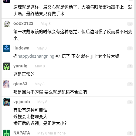
原理就是这样，最恶心就是运动了，大脑与眼睛事物跟不上，就
头痛，最终结果只有做手术
ooxx2123
May 8
10
第一次戴眼镜的时候会有这种感觉，但后边习惯了反而看不出变
小。
liudewa
May 8
11
@
happydezhangning
#7 悟了 下次 就在 jj 上套个放大镜
yanulg
May 8
12
这是正常的
qian33
May 8
13
那是因为不习惯 要么就是配镜不合适吧
vpjacob
May 8
14
有没有这种可能性
近视会让物理变大
矫正后的近视，是正常大小？
NAPATA
May 8 via iPhone
15