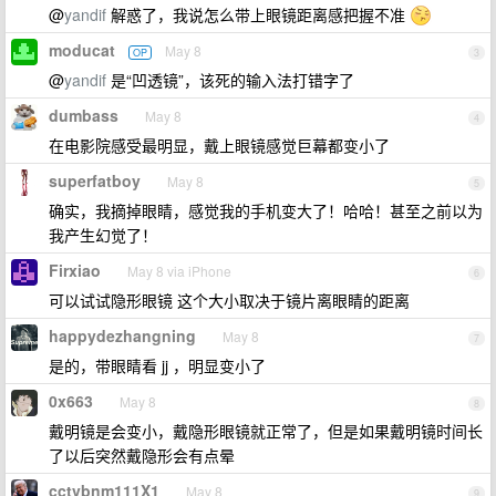
@
yandif
解惑了，我说怎么带上眼镜距离感把握不准
moducat
May 8
OP
3
@
yandif
是“凹透镜”，该死的输入法打错字了
dumbass
May 8
4
在电影院感受最明显，戴上眼镜感觉巨幕都变小了
superfatboy
May 8
5
确实，我摘掉眼睛，感觉我的手机变大了！哈哈！甚至之前以为
我产生幻觉了！
Firxiao
May 8 via iPhone
6
可以试试隐形眼镜 这个大小取决于镜片离眼睛的距离
happydezhangning
May 8
7
是的，带眼睛看 jj ，明显变小了
0x663
May 8
8
戴明镜是会变小，戴隐形眼镜就正常了，但是如果戴明镜时间长
了以后突然戴隐形会有点晕
cctvbnm111X1
May 8
9