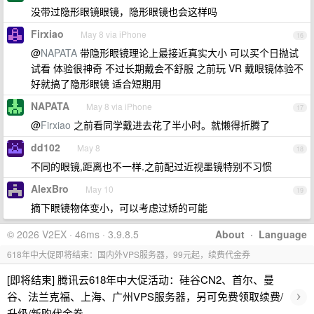
没带过隐形眼镜眼镜，隐形眼镜也会这样吗
Firxiao
May 8 via iPhone
16
@
NAPATA
带隐形眼镜理论上最接近真实大小 可以买个日抛试
试看 体验很神奇 不过长期戴会不舒服 之前玩 VR 戴眼镜体验不
好就搞了隐形眼镜 适合短期用
NAPATA
May 8 via iPhone
17
@
Firxiao
之前看同学戴进去花了半小时。就懒得折腾了
dd102
May 8
18
不同的眼镜,距离也不一样.之前配过近视墨镜特别不习惯
AlexBro
May 10
19
摘下眼镜物体变小，可以考虑过矫的可能
© 2026 V2EX · 46ms · 3.9.8.5
About
·
Language
618年中大促即将结束：国内外VPS服务器，99元起，续费代金券
[即将结束] 腾讯云618年中大促活动：硅谷CN2、首尔、曼
›
谷、法兰克福、上海、广州VPS服务器，另可免费领取续费/
升级/新购代金券。