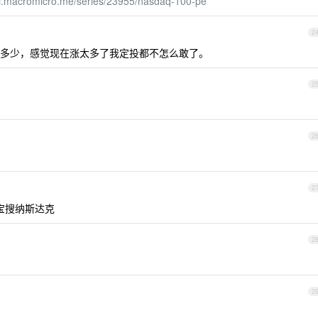
sc.macromicro.me/series/23955/nasdaq-100-pe
2
多少，感觉现在涨太多了我定投都不怎么敢了。
2
2
2
宝搜纳斯达克
2
2