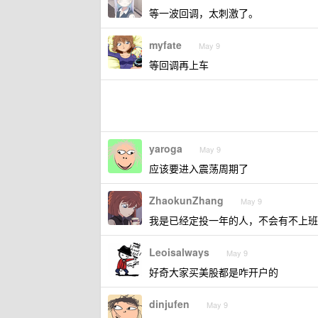
等一波回调，太刺激了。
myfate
May 9
等回调再上车
yaroga
May 9
应该要进入震荡周期了
ZhaokunZhang
May 9
我是已经定投一年的人，不会有不上班
Leoisalways
May 9
好奇大家买美股都是咋开户的
dinjufen
May 9