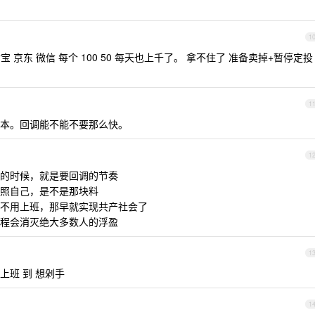
1
 京东 微信 每个 100 50 每天也上千了。 拿不住了 准备卖掉+暂停定投
1
本。回调能不能不要那么快。
1
的时候，就是要回调的节奏
照自己，是不是那块料
不用上班，那早就实现共产社会了
程会消灭绝大多数人的浮盈
1
班 到 想剁手
1