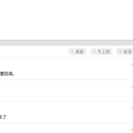
美股
不上班
投资
要回调。
住了