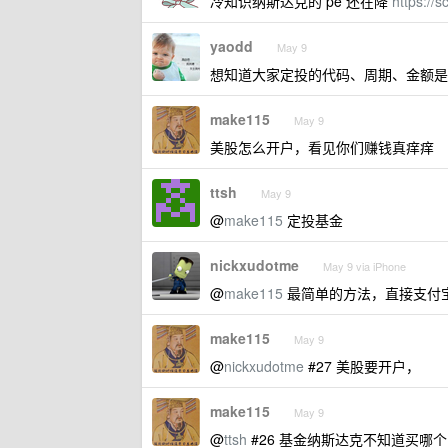
冷知识纳斯达克的 pe 还在降
https://
yaodd
May 9
想知道大家定投的代码、周期、金额是
make115
May 9
美股怎么开户，看见你们赚钱真痒痒
ttsh
May 9
@
make115
定投基金
nickxudotme
May 9 via iPhone
@
make115
最简单的方法，直接支付
make115
May 9
@
nickxudotme
#27 美股要开户，
make115
May 9
@
ttsh
#26 基金纳斯达克不知道买哪个