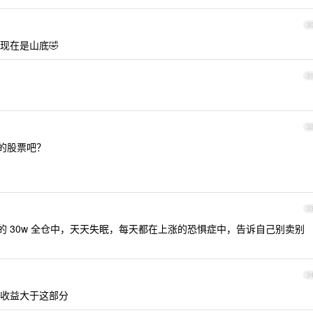
3
现在是山底🤣
3
3
高的股票吧？
3
电贷的 30w 全仓中，天天失眠，每天都在上涨的恐惧症中，告诉自己别卖别
3
收益大于这部分