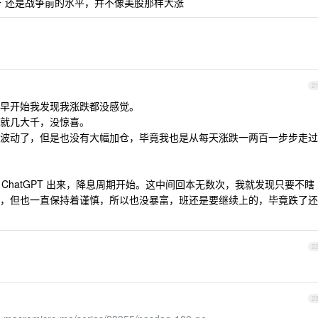
F 还是战争前的水平，并不像美股那样大涨
2
早开始我发现我涨跌都没感觉。
就几大千，没惊喜。
波动了，但是也没有大幅加仓，毕竟我也是从每天涨跌一两百一步步走过
到 ChatGPT 出来，降息周期开始。这中间回本无数次，我就发现只要不瞎
，但也一直保持着谨慎，所以也没暴富，班还是要继续上的，毕竟跌了还
2
2