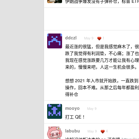
伊朗战争爆发没有子弹补仓，标普 ET
ddczl
1
May 9
最近涨的很猛，但是我感觉麻木了，很
跌了我觉得有利润垫，不心痛；涨了也
我现在感觉涨跌要几万才能让我有心理
来的，慢慢来吧，人这一生机会很多。
想想 2021 年入市就开始跌，一直跌
操作，回本不难。从那之后每年都盈利
得补仓
mooyo
May 9
打工 QE ！
labubu
4
May 9