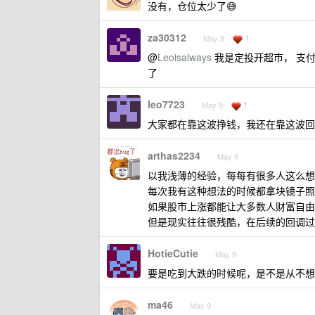
没有，仓位太少了😅
za30312
1
May 9
@
Leoisalways
我是定投开超市， 支付宝
了
leo7723
1
May 9
大家都在靠这波挣钱，我还在靠这波回
arthas2234
May 9
以我浅薄的经验，每每有很多人这么想
每次我有这种想法的时候都拿块镜子照
如果股市上涨都能让大多数人财富自由
但是现实往往很残酷，在后续的回调过
HotieCutie
May 9
要是吃到大跌的时候呢，是不是从不想上
ma46
May 9