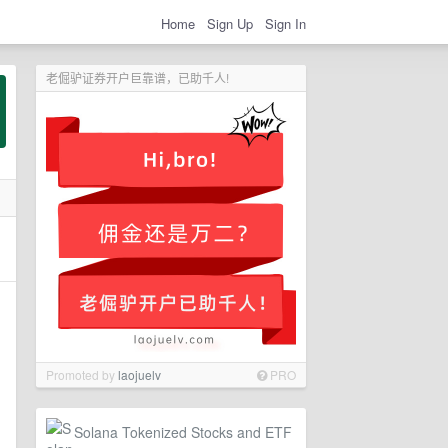
Home
Sign Up
Sign In
老倔驴证券开户巨靠谱，已助千人!
Promoted by
laojuelv
PRO
Solana Tokenized Stocks and ETF