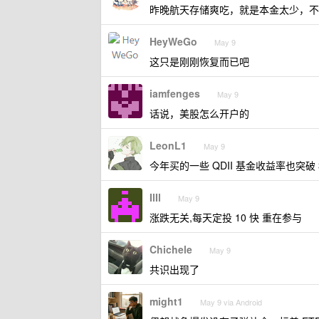
昨晚航天存储爽吃，就是本金太少，
HeyWeGo
May 9
这只是刚刚恢复而已吧
iamfenges
May 9
话说，美股怎么开户的
LeonL1
May 9
今年买的一些 QDII 基金收益率也突
IlIl
May 9
涨跌无关,每天定投 10 快 重在参与
Chichele
May 9
共识出现了
might1
May 9 via Android