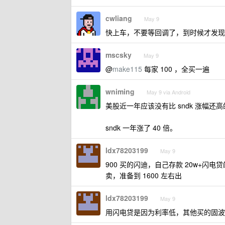
cwliang
May 9
快上车，不要等回调了，到时候才发现
mscsky
May 9
@
make115
每家 100 ，全买一遍
wniming
May 9 via Android
美股近一年应该没有比 sndk 涨幅还
sndk 一年涨了 40 倍。
ldx78203199
May 9
900 买的闪迪，自己存款 20w+闪
卖，准备到 1600 左右出
ldx78203199
May 9
用闪电贷是因为利率低，其他买的固波