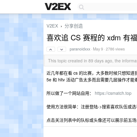
V2EX
分享创造
›
喜欢追 CS 赛程的 xdm 有
paranoidxxx
·
May 9
· 2786 views
This topic created in 89 days ago, the infor
近几年都在看 cs 的比赛，大多数时候只想知
5e 和 hltv 活动广告太多而且需要几层操作才
所以做了一个网站自用：
https://csmatch.top
使用方法很简单：注册登陆->搜索喜欢队伍或选
点击关注列表中的队标或头像还可以展示前五场