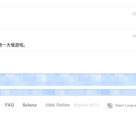
2
2
支持一大堆游戏。
·
FAQ
·
Solana
·
3366 Online
Highest 6679
·
Select Langua