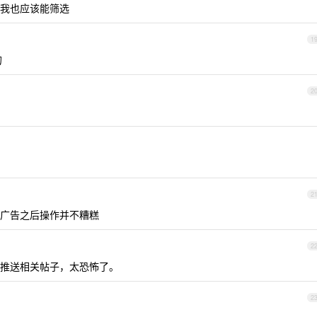
我也应该能筛选
1
的
2
2
 屏蔽广告之后操作并不糟糕
2
 站就推送相关帖子，太恐怖了。
2