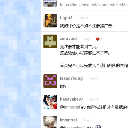
https://liquipedia.net/counterstrike/
Light3
May 9
我的评价是不如不注册挂广告..
zerovoid
1
May 9
先注册才能看到主页，
这放微信小程序都过不了审。
首页完全可以先放几个热门战队的赛程
IsaacYoung
May 9
hltv
hasayake97
May 9
@
Immortal
#3 你得先注册才有数据
Immortal
May 9
@
hasayake97
#11