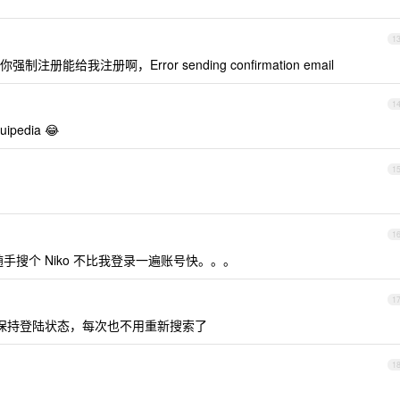
1
给我注册啊，Error sending confirmation email
1
edia 😂
1
1
手搜个 Niko 不比我登录一遍账号快。。。
1
保持登陆状态，每次也不用重新搜索了
1