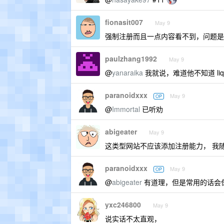
fionasit007
May 9
强制注册而且一点内容看不到，问题是你强制注册能
paulzhang1992
May 9
@
yanaraika
我就说，难道他不知道 liquip
paranoidxxx
May 9
OP
@
Immortal
已听劝
abigeater
May 9
这类型网站不应该添加注册能力， 我随
paranoidxxx
May 9
OP
@
abigeater
有道理，但是常用的话会
yxc246800
May 9
说实话不太直观，