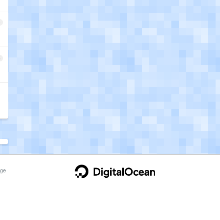
4
5
ge