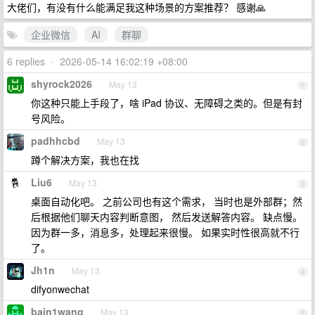
大佬们，有没有什么能满足我这种场景的方案推荐？ 感谢🙏
企业微信
AI
群聊
6 replies
•
2026-05-14 16:02:19 +08:00
shyrock2026
May 13
1
你这种只能上手段了，啥 iPad 协议、无障碍之类的。但是有封
号风险。
padhhcbd
May 13
2
蹲个解决方案，我也在找
Liu6
May 13
3
桌面自动化吧。 之前公司也有这个需求， 当时也是外部群；然
后根据他们聊天内容判断意图， 然后发送解答内容。 缺点慢。
因为群一多，消息多，处理起来很慢。 如果实时性很高就不行
了。
Jh1n
May 13
4
difyonwechat
bain1wang
May 13
5