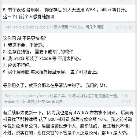
5. 有个表格 没用啊， 你保存后 别人无法用 WPS ，office 等打开。
这三个目前个人感觉纯摆设
Replied to a topic by coolair
新人使用 macOS，问几个问题
6 月 17 日
›
这你问 AI 不是更快吗？
1. 我这不会，不清楚。
2. 会存在残留， 需要下载专门的软件
6. 我 512G 都装了 xcode 等 不用太担心。
7. 应该不行吧。
9. 买个屏幕膜 每天接外接显示屏， 盖子可以合上。
等你用久了，就不会那么在乎清洁啥的了。 我用的 M1.
Replied to a topic by koor
讨薪 2 年，仲裁+执行+股东追责全走一遍，
6 月
›
17 日
开庭两个月后法院让补交 3w 诉讼费
有后续麻烦更新一下， 因为我也是有 4W-5W 左右拿不回来， 后面再
抖音找了那种律师 花了 800 材料费 然后收款金额 10%。我之前劳动
仲裁对象也是公司，后面律师说走个人，股东啥的， 反正我也不懂。
不过，说实在的，现在欠钱的不管是个人还是公司，都 tm 是大爷。