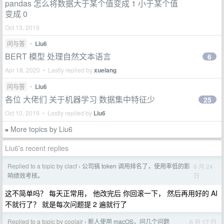
pandas 怎么将数据大于某个值变成 1 小于某个值
变成 0
Oct 13, 2019
问与答
•
Liu6
BERT 模型 处理自然文本语言
6
Apr 18, 2020 • Lastly replied by
xuelang
问与答
•
Liu6
各位 大佬们 关于机器学习 数据集中特征少
25
Oct 10, 2019 • Lastly replied by
Liu6
More topics by Liu6
»
Liu6's recent replies
Replied to a topic by clacf
公司搞 token 调用排名了，使用率低的影
6 月 24
›
日
响绩效考核。
这不简单吗？ 每天正常用， 他改完后 你回滚一下， 然后再用好的 AI
不就行了？ 就是每次问题提 2 遍就行了
Replied to a topic by coolair
新人使用 macOS，问几个问题
6 月 17 日
›