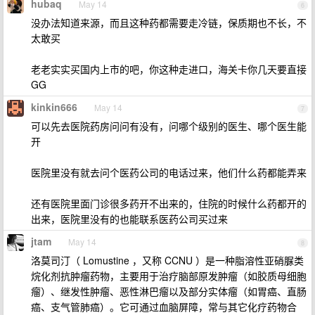
hubaq
May 14
6
没办法知道来源，而且这种药都需要走冷链，保质期也不长，不
太敢买
老老实实买国内上市的吧，你这种走进口，海关卡你几天要直接
GG
kinkin666
May 14
7
可以先去医院药房问问有没有，问哪个级别的医生、哪个医生能
开
医院里没有就去问个医药公司的电话过来，他们什么药都能弄来
还有医院里面门诊很多药开不出来的，住院的时候什么药都开的
出来，医院里没有的也能联系医药公司买过来
jtam
May 14
8
洛莫司汀（ Lomustine ，又称 CCNU ）是一种脂溶性亚硝脲类
烷化剂抗肿瘤药物，主要用于治疗脑部原发肿瘤（如胶质母细胞
瘤）、继发性肿瘤、恶性淋巴瘤以及部分实体瘤（如胃癌、直肠
癌、支气管肺癌）。它可通过血脑屏障，常与其它化疗药物合