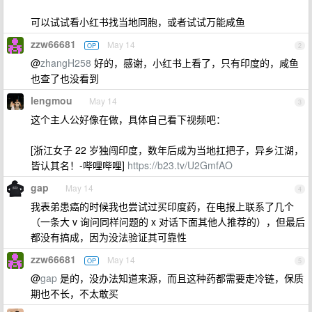
可以试试看小红书找当地同胞，或者试试万能咸鱼
zzw66681
May 14
OP
2
@
zhangH258
好的，感谢，小红书上看了，只有印度的，咸鱼
也查了也没看到
lengmou
May 14
3
这个主人公好像在做，具体自己看下视频吧：
[浙江女子 22 岁独闯印度，数年后成为当地扛把子，异乡江湖，
皆认其名！-哔哩哔哩]
https://b23.tv/U2GmfAO
gap
May 14
4
我表弟患癌的时候我也尝试过买印度药，在电报上联系了几个
（一条大 v 询问同样问题的 x 对话下面其他人推荐的），但最后
都没有搞成，因为没法验证其可靠性
zzw66681
May 14
OP
5
@
gap
是的，没办法知道来源，而且这种药都需要走冷链，保质
期也不长，不太敢买