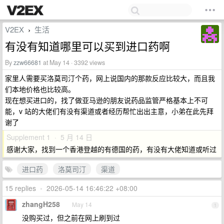
V2EX
生活
›
有没有知道哪里可以买到进口药啊
By
zzw66681
at May 14 · 3392 views
家里人需要买洛莫司汀个药，网上说国内的那款反应比较大，而且我
们本地价格也比较高。
现在想买进口的，找了做亚马逊的朋友说药品监管严格基本上不可
能，v 站的大佬们有没有渠道或者经历帮忙出出主意，小弟在此先拜
谢了
Supplement 1 · 5 月 14 日
感谢大家，找到一个香港登越的有德国的药，有没有大佬知道或听过
进口药
洛莫司汀
渠道
15 replies
•
2026-05-14 16:46:22 +08:00
zhangH258
May 14
1
没购买过，但之前在网上刷到过