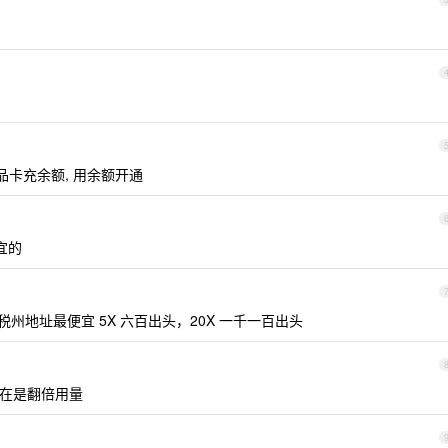
礼品卡充余额, 用余额开通
宜的
税州地址最便宜 5X 六百出头，20X 一千一百出头
现在是翻倍用量