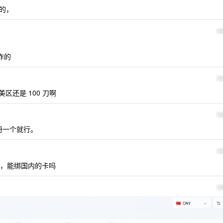
以的，
1
操作的
1
区还是 100 刀啊
1
册一个就行。
1
，能绑国内的卡吗
1