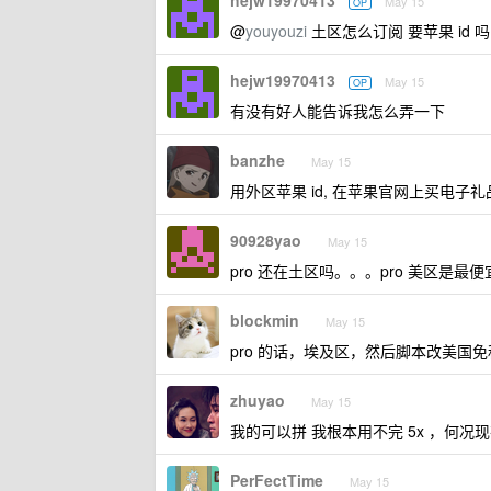
hejw19970413
May 15
OP
@
youyouzi
土区怎么订阅 要苹果 id 吗
hejw19970413
May 15
OP
有没有好人能告诉我怎么弄一下
banzhe
May 15
用外区苹果 id, 在苹果官网上买电子
90928yao
May 15
pro 还在土区吗。。。pro 美区是最便
blockmin
May 15
pro 的话，埃及区，然后脚本改美国免
zhuyao
May 15
我的可以拼 我根本用不完 5x ，何况
PerFectTime
May 15