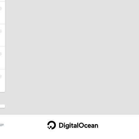
7
8
9
0
ge