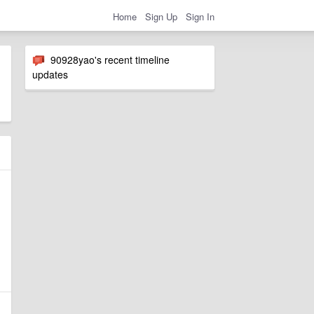
Home
Sign Up
Sign In
90928yao's recent timeline
updates