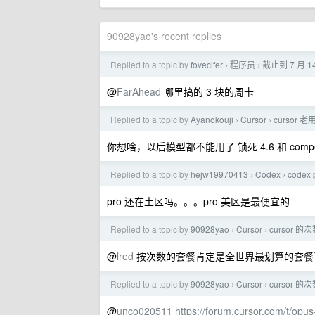
90928yao's recent replies
Replied to a topic by
fovecifer
程序员
截止到 7 月 
›
›
@
FarAhead
哪里搞的 3 块的周卡
Replied to a topic by
Ayanokouji
Cursor
cursor
›
›
你想啥，以后模型都不能用了 锁死 4.6 和 compos
Replied to a topic by
hejw19970413
Codex
code
›
›
pro 还在土区吗。。。pro 美区是最便宜的
Replied to a topic by
90928yao
Cursor
cursor
›
›
@
lred
按次数的套餐肯定是全世界最划算的套餐
Replied to a topic by
90928yao
Cursor
cursor
›
›
@
unco020511
https://forum.cursor.com/t/opu