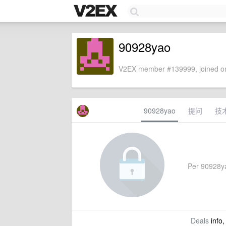
90928yao
V2EX member #139999, joined on
90928yao
提问
技
Per 90928yao
Deals
info,