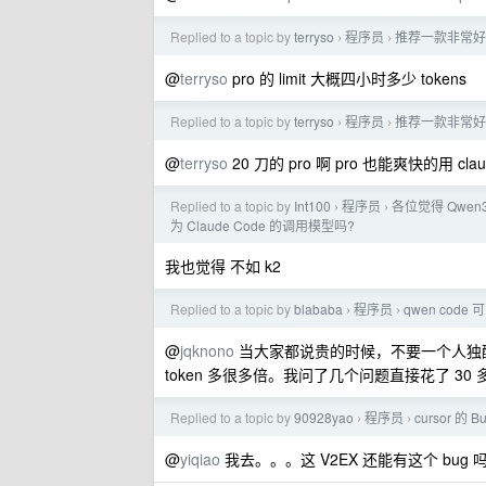
Replied to a topic by
terryso
程序员
推荐一款非常好看的 
›
›
@
terryso
pro 的 limit 大概四小时多少 tokens
Replied to a topic by
terryso
程序员
推荐一款非常好看的 
›
›
@
terryso
20 刀的 pro 啊 pro 也能爽快的用 cl
Replied to a topic by
Int100
程序员
各位觉得 Qwen3 
›
›
为 Claude Code 的调用模型吗?
我也觉得 不如 k2
Replied to a topic by
blababa
程序员
qwen code 可
›
›
@
jqknono
当大家都说贵的时候，不要一个人独醒，实际用
token 多很多倍。我问了几个问题直接花了 30 
Replied to a topic by
90928yao
程序员
cursor 的
›
›
@
yiqiao
我去。。。这 V2EX 还能有这个 bu