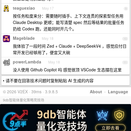
teaguexiao
May 17
9
按任务粒度来分：需要随时插手、上下文连贯的探索型任务用
Claude Desktop 更顺；能写清楚 spec 然后等结果的批量任务
扔给 Codex 跑，还能同时开几个。
Mageblade
May 18
10
我体验了一段时间 Zed + Claude + DeepSeekV4 ，感觉应付日
常开发已经够用了，便宜又大碗
powerLambda
May 18
11
没人使用 Github Copilot 吗 感觉很顶 VSCode 生态摆在这里
• 请不要在回答技术问题时复制粘贴 AI 生成的内容
© 2026 V2EX · 39ms · 3.9.8.5
About
·
Language
9db智能体量化策略竞技场