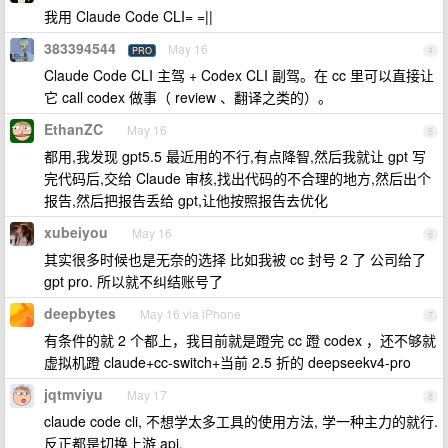
我用 Claude Code CLI= =||
383394544
May 16
PRO
4
Claude Code CLI 主驾 + Codex CLI 副驾。在 cc 里可以直接让
它 call codex 做事（ review 、翻译之类的）。
EthanZC
May 16
5
都用,我发现 gpt5.5 最近用的不行,有点降智,然后我就让 gpt 写
完代码后,交给 Claude 审核,找出代码的不合理的地方,然后出个
报告,然后把报告丢给 gpt,让他按照报告去优化
xubeiyou
May 16
6
其实很多时候也是无奈的选择 比如我被 cc 封号 2 了 公司给了
gpt pro. 所以就不纠结账号了
deepbytes
May 16 via iPhone
7
有条件的就 2 个都上，我目前就是蹬完 cc 蹬 codex ，还不够就
虚拟机蹬 claude+cc-switch+当前 2.5 折的 deepseekv4-pro
jqtmviyu
May 17
8
claude code cli, 不想学太多工具的使用方法, 学一种主力的就行.
反正都是切换上游 api.