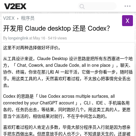
V2EX
程序员
›
开发用 Claude desktop 还是 Codex？
By
longxinglink
at May 16 · 5419 views
这里不对两种选择做好坏评价。
从工具设计来说，Claude Desktop 设计思路是把所有东西塞进一个地
方，「 Chat, Cowork, and Claude Code, all in one place 」，聊天、
协作、终端，你坐在那儿和 AI 一起干活，它做一步你看一步，随时插
手。用这类工具的人，天然喜欢盯着过程，不太放心把事情完全丢出
去。
Codex 的思路是「 Use Codex across multiple surfaces, all
connected by your ChatGPT account 」，CLI 、IDE 、手机端各用
各的，任务扔出去，等结果，同时跑好几个。用这类工具的人，更愿
意当个派活的，相信结果对就行，不在乎中间怎么跑的。
喜欢盯着过程的人肯定占多数，毕竟大部分程序员入行就是因为想亲
手把东西做出来。但愿意放手的人也不少，不知道是天生的，还是被