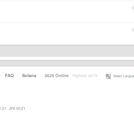
·
FAQ
·
Solana
·
3625 Online
Highest 6679
·
Select Langua
1:21
·
JFK 00:21