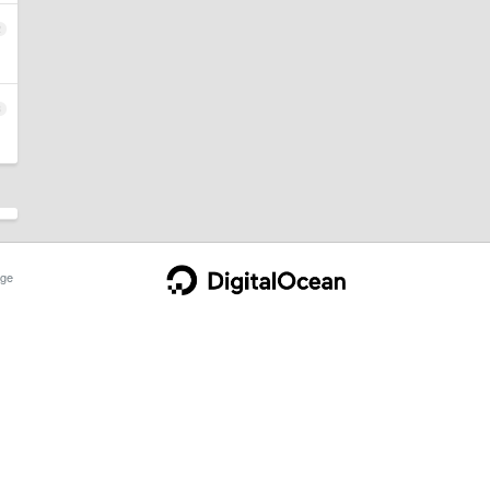
2
3
ge