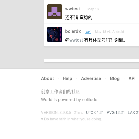
wwtest
May 18
还不错 蛮稳的
bclerdx
May 18 via Android
OP
@
wwtest
有具体型号吗？谢谢。
About
·
Help
·
Advertise
·
Blog
·
API
创意工作者们的社区
World is powered by solitude
VERSION: 3.9.8.5 · 21ms ·
UTC 04:21
·
PVG 12:21
·
LAX 2
♥ Do have faith in what you're doing.