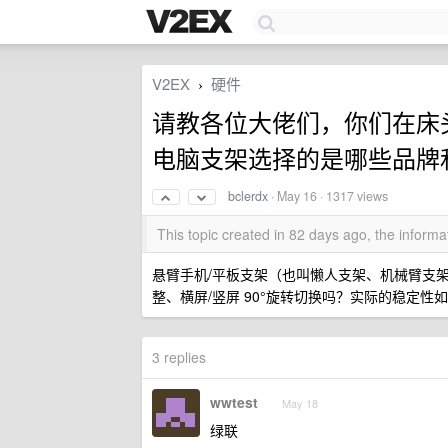
V2EX
硬件
›
请教各位大佬们，你们在床
电脑支架选择的是哪些品牌
bclerdx
·
May 16
· 1317 views
This topic created in 82 days ago, the infor
悬臂手机/平板支架（也叫懒人支架、机械臂支
整、横屏/竖屏 90°旋转切换吗？实际的稳定
3 replies
wwtest
May 18
绿联