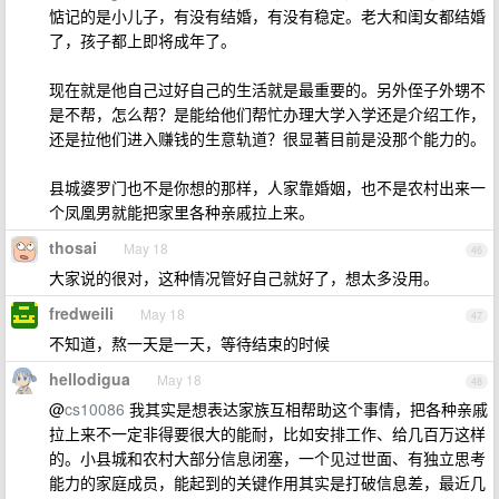
惦记的是小儿子，有没有结婚，有没有稳定。老大和闺女都结婚
了，孩子都上即将成年了。
现在就是他自己过好自己的生活就是最重要的。另外侄子外甥不
是不帮，怎么帮？是能给他们帮忙办理大学入学还是介绍工作，
还是拉他们进入赚钱的生意轨道？很显著目前是没那个能力的。
县城婆罗门也不是你想的那样，人家靠婚姻，也不是农村出来一
个凤凰男就能把家里各种亲戚拉上来。
thosai
May 18
46
大家说的很对，这种情况管好自己就好了，想太多没用。
fredweili
May 18
47
不知道，熬一天是一天，等待结束的时候
hellodigua
May 18
48
@
cs10086
我其实是想表达家族互相帮助这个事情，把各种亲戚
拉上来不一定非得要很大的能耐，比如安排工作、给几百万这样
的。小县城和农村大部分信息闭塞，一个见过世面、有独立思考
能力的家庭成员，能起到的关键作用其实是打破信息差，最近几