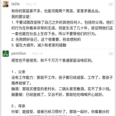
la2la
May 18
22
和你的家庭差不多，也是河南两个男孩，家里矛盾丛丛。
我的建议是：
1. 不要试图改变除了自己之外的其他任何人，包括你父母。他们
的行为在你看来非常的无语，但是生活了几十年，就证明他们这
一套也能在社会上生存下去，所以不要管他们的行为。
2. 先照顾好自己，这个很重要，别去想别的
3. 留在大城市，减少和老家的接触
pentilun
May 18
23
感觉也不是很苦，和千千万万个普通家庭没啥区别。
1 、父亲
没有工作能力：那就不工作，孩子都已经成家、工作了，靠孩子
赡养就够了。
酗酒：那就买便宜的老村长、二锅头甚至散酒，花不了多少钱。
脑萎缩：已经是病了，又治不好，那就吃吃喝喝开心就好。
2 、母亲
吵架：能接受、或者已经习惯吵了，那就一起吵，你看着炒的