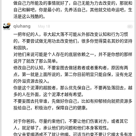
做自己力所能及的事情就好了，自己无能为力去改变的，那就和
自己和解吧，你是最小的，先养活自己，其他就交给命运吧，生
活是这么残酷的。
qiuhang
May 18
61
一把年纪的人，非大起大落不可能从外部改变认知和行为习惯
的，不要尝试做无用功去改变他们，很多你觉得莫名其妙的坚持
和固执，
对他们来说可能是个人存在的底层依赖之一，并不是你想的那样
说开了就改了那么简单。
修改自己的认知，不要妄图去做拯救者或者重构者，原因有两
点，第一就是上面所说的，第二你目前明显只能自保，没有充足
的外溢资源去投入。
你是这个泥潭的超脱者，那么优先保自己，不要再坠落回去，越
多的人在外面，这个泥潭才越有希望。
不要妄图去托举谁，先做好你自己，比如有抑郁倾向就把资源多
投给自己，积极治疗，保障自己的健康。
对于你爸妈，尽量约束他们，不要让他们伤害对方，或者其它
人，就足够了，承认他们的问题和他们本身客观性。
你父亲爱喝酒戒不了就让他喝，可适当约束不要让它喝太多有攻