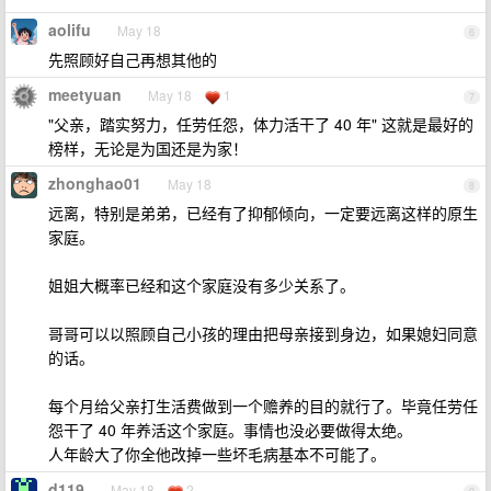
aolifu
May 18
6
先照顾好自己再想其他的
meetyuan
May 18
1
7
"父亲，踏实努力，任劳任怨，体力活干了 40 年" 这就是最好的
榜样，无论是为国还是为家！
zhonghao01
May 18
8
远离，特别是弟弟，已经有了抑郁倾向，一定要远离这样的原生
家庭。
姐姐大概率已经和这个家庭没有多少关系了。
哥哥可以以照顾自己小孩的理由把母亲接到身边，如果媳妇同意
的话。
每个月给父亲打生活费做到一个赡养的目的就行了。毕竟任劳任
怨干了 40 年养活这个家庭。事情也没必要做得太绝。
人年龄大了你全他改掉一些坏毛病基本不可能了。
d119
May 18
2