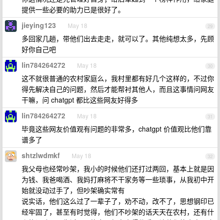
提供一些必要的助力已是很好了。
jieying123
May 18
29
多回家几趟，带他们出去走走，就可以了。其他纯想太多，先顾
好你自己吧
lin784264272
May 18
30
这不就很普通的农村家庭么，我村里都有好几个这样的，不过你
得先解决自己的问题，然后才能帮衬其他人，而且这事情问网友
干嘛，问 chatgpt 都比这些网友好得多
lin784264272
May 18
31
毕竟这些网友价值观有问题的非常多，chatgpt 价值观比他们靠
谱多了
shtzlwdmkf
May 18
32
我父母也经常吵架，我小的时候他们还打过两回，基本上就是因
为钱、我爸喝酒、我妈打麻将不干家务等一些琐事，从我初中开
始就没动过手了，但吵架确实常有
说实话，他们这么过了一辈子了，劝不动，改不了，思想钢印已
经牢固了，甚至有时觉得，他们不吵架的话天天在农村，还有什