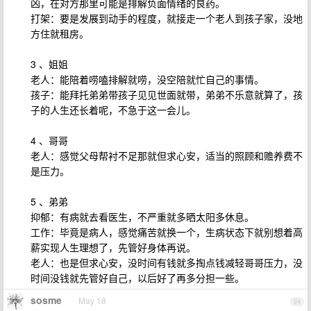
凶，在对方那里可能是排解负面情绪的良药。
打架：要是发展到动手的程度，就接走一个老人到孩子家，没地
方住就租房。
3 、姐姐
老人：能陪着唠嗑排解就唠，没空陪就忙自己的事情。
孩子：能拜托弟弟带孩子见见世面就带，弟弟不乐意就算了，孩
子的人生还长着呢，不急于这一会儿。
4 、哥哥
老人：感觉父母帮衬不足那就但求心安，适当的照顾和赡养费不
是压力。
5 、弟弟
抑郁：有病就去看医生，不严重就多晒太阳多休息。
工作：毕竟是病人，感觉痛苦就换一个，生病状态下就别想着高
薪实现人生理想了，先管好身体再说。
老人：也是但求心安，没时间有钱就多掏点钱减轻哥哥压力，没
时间没钱就先管好自己，以后好了再多分担一些。
sosme
May 18
24