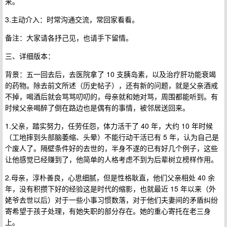
来。
3.主动介入：时常沟通交流，常回家看看。
备注：大家请各抒己见，也请手下留情。
三、详细版本：
背景：五一回去后，去医院拿了 10 支胰岛素，以及治疗肝功能衰竭
的药物。除去前文所述（历史帖子），还有新的问题，就是父亲酒戒
不掉，喝酒后就会骂骂叨叨的，母亲就和她对骂，周围都能听到。有
时候父亲喝醉了倒在路边也是偶有的事情，被邻居送回来。
1.父亲，踏实努力，任劳任怨，体力活干了 40 年，大约 10 年时候
（工地摔到头部脑萎缩、头晕）不能行动干活已有 5 年，认为自己是
个废人了。隔壁条件好的去世的，半身不遂的已有好几个例子，这些
让他感觉已经赚到了，他简单的人格考虑不到为后辈树立榜样作用。
2.母亲，淳朴善良，心思细腻，但是性格耿直，他们父亲相处 40 余
年，没有积攒下好的经验这是时代的缩影，也就最近 15 年以来（外
姥爷去世以后）对于一些小事习惯数落，对于他们夫妻间的矛盾纠纷
寄希望于孩子处理，有她失职的部分存在。她的重心寄托在老三身
上。