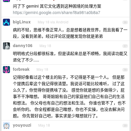
问了下 gemini 其它文化遇到这种困境的处理方案
https://gemini.google.com/share/f8a981a0b8a7
bigLinux
May 18 via Android
36
病的不轻，思维不像正常人，总是想着拯救世界，而且我看了一
段，没看到弟弟，经过评论区提醒发现你就是弟弟
danny106
May 18
37
明明格式分段都很标准，但是读起来总是不顺畅，我阅读功能又
退化了不少.....
forbreak
May 18
38
记得好像看过这个楼主的贴子，不记得是不是一个人。 但是那
个提携后辈这个我记得很清楚。我说话可能比较难听， 过了这
么久了，你觉得你提携啥了没。 感觉你就是想的多做得少，屁
事不干净瞎想。 哥哥姐姐有自己的家庭他们自己有自己的生活
和想法。 你父母也有自己的想法和生活。 你谁也管不了，也不
会听你的。 你全程都是自己瞎想，你也不实操，也没去解决问
题。 你先管好自己吧，事实求是少瞎想就行了。
youyouzi
May 18
39