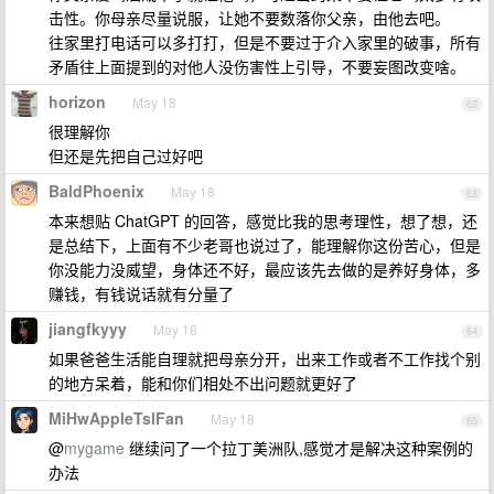
击性。你母亲尽量说服，让她不要数落你父亲，由他去吧。
往家里打电话可以多打打，但是不要过于介入家里的破事，所有
矛盾往上面提到的对他人没伤害性上引导，不要妄图改变啥。
horizon
May 18
62
很理解你
但还是先把自己过好吧
BaldPhoenix
May 18
63
本来想贴 ChatGPT 的回答，感觉比我的思考理性，想了想，还
是总结下，上面有不少老哥也说过了，能理解你这份苦心，但是
你没能力没威望，身体还不好，最应该先去做的是养好身体，多
赚钱，有钱说话就有分量了
jiangfkyyy
May 18
64
如果爸爸生活能自理就把母亲分开，出来工作或者不工作找个别
的地方呆着，能和你们相处不出问题就更好了
MiHwAppleTslFan
May 18
65
@
mygame
继续问了一个拉丁美洲队,感觉才是解决这种案例的
办法