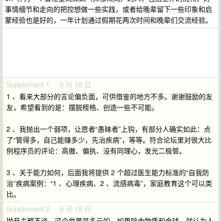
事情细节和走向的把控想做一些实践，或者给晚辈留下一些印象和启
蒙经验也是好的，一年计划通过假期花两次时间和晚辈们交流经验。
Supplement 1 · 5 月 18 日
1 、看来大部分的言论偏负面，可供借鉴的地方不多。谢谢鼓励的友
友，希望看到的是：摆脱桎梏、创造一些不可能。
2 、我抛出一个弱项，让愿者“愚昧者”上钩，有部分人确实如此：点
了“管得多，自己能赚多少，先治疾病”，等等。符合论坛里对很大比
例程序员的评论：高傲、偏执、没有同理心，发光二极管。
3 、关于能力如何，后面我将提供 2 个超过医生能力标准的“自我防
治”疾病案例：“1 、心理疾病、2 、流感病毒”，家庭教育这个可以类
比。
Supplement 2 · 5 月 18 日
抛开主题不谈，这个世界是多元的。如果除去物质和金钱，就认为人