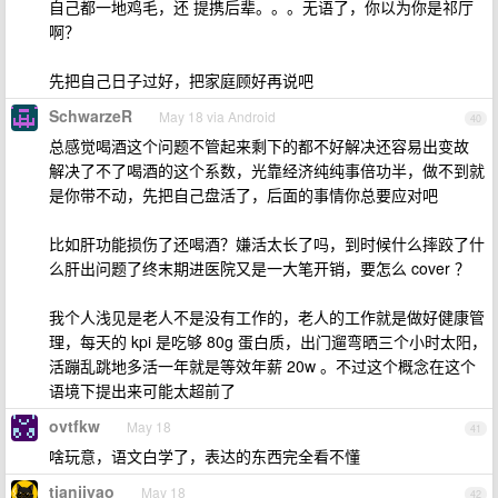
自己都一地鸡毛，还 提携后辈。。。无语了，你以为你是祁厅
啊？
先把自己日子过好，把家庭顾好再说吧
SchwarzeR
May 18 via Android
40
总感觉喝酒这个问题不管起来剩下的都不好解决还容易出变故
解决了不了喝酒的这个系数，光靠经济纯纯事倍功半，做不到就
是你带不动，先把自己盘活了，后面的事情你总要应对吧
比如肝功能损伤了还喝酒？嫌活太长了吗，到时候什么摔跤了什
么肝出问题了终末期进医院又是一大笔开销，要怎么 cover ？
我个人浅见是老人不是没有工作的，老人的工作就是做好健康管
理，每天的 kpi 是吃够 80g 蛋白质，出门遛弯晒三个小时太阳，
活蹦乱跳地多活一年就是等效年薪 20w 。不过这个概念在这个
语境下提出来可能太超前了
ovtfkw
May 18
41
啥玩意，语文白学了，表达的东西完全看不懂
tianjiyao
May 18
42