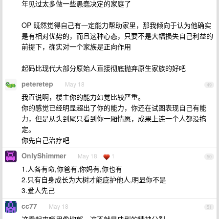
年见过太多做一些愚蠢决定的家庭了
OP 既然觉得自己有一定能力帮助家里，那我倾向于认为他确实
是有相对优势的，而且这种心态，只要不是大幅损失自己利益的
前提下，确实对一个家族是正向作用
起码比现代大部分原始人直接彻底抛弃原生家族的好吧
peteretep
May 18
49
我直说啊，楼主你的能力幻觉比较严重。
你的感觉已经明显超出了你的能力，你还在试图表现自己有能
力，但是从头到尾只看到你一厢情愿，成果上连一个人都没搞
定。
你先自己治疗吧
OnlyShimmer
May 18
1
50
1.人各有命,你爸有,你妈有,你也有
2.只有自身成长为大树才能庇护他人,明显你不是
3.爱人先己
cc77
May 18
51