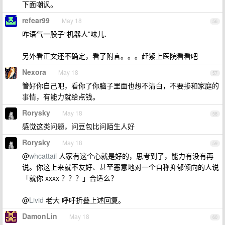
下面嘲讽。
refear99
May 18
56
咋语气一股子“机器人”味儿.
另外看正文还不确定，看了附言。。。赶紧上医院看看吧
Nexora
May 18
57
管好你自己吧，看你了你脑子里面也想不清白，不要掺和家庭的
事情，有能力就给点钱。
Rorysky
May 18
58
感觉这类问题，问豆包比问陌生人好
Rorysky
May 18
59
@
whcattail
人家有这个心就是好的，思考到了，能力有没有再
说。你这上来就不友好、甚至恶意地对一个自称抑郁倾向的人说
「就你 xxxx ？？？」合适么？
@
Livid
老大 呼吁折叠上述回复。
DamonLin
May 18
60