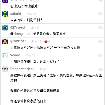
13
心比天高 命比纸薄
safari9
May 18
14
人各有命，别乱管别人
027creed
May 18
15
@
zhonghao01
弟弟是作者，看第五点
lp7631010
May 18
6
16
是我语文不好还是你语文不好 一下子竟然没看懂
vcode
May 18
17
不知道你在搞什么，远离不就行了
DesperateNeck
May 18
18
感觉你在表达问题上夹带了太多无关的信息，导致理解起来挺困
难的。
我猜你想表达的是父母病弱和矛盾
你还想带着全家蒸蒸日上