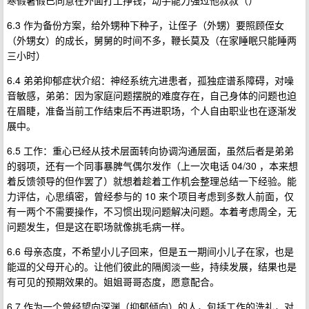
寒假暑假已同意在外面打工挣钱，动手能力强过他叔叔（）
6.3 作为备份方案，给外甥种下种子，让侄子（外甥）要照顾侄女
（外甥女）的成长，舅舅的时间不多，鞭长莫及（在家睡眠只能睡两
三小时）
6.4 弟弟抑郁症状介绍：神经系统亢进患者，孤独症谱系障碍，对噪
音敏感，弟弟：因为家庭问题摆脱的难度存在，自己身体的问题也迫
在眉睫，准备当前工作结束后不再进职场，个人自由职业也在逐渐发
展中。
6.5 工作：重心已经从技术层面转向协调沟通层面，虽然后者是弟弟
的弱项，还有一个同事暴脾气偶尔发作（上一次电话 04/30 ，本来想
着反馈领导的但作罢了）就想着趁着工作机会整理总结一下经验。能
力评估，心思缜密，曾经参与的 10 来个项目考虑到多数人前面，仅
有一两个不需要操作，不习惯出现问题解决问题。本着考虑周全，无
问题发生，但是这在职场就像挑毛病一样。
6.6 母亲态度，不希望小儿子回来，但是五一期间小儿子在家，也是
能逗的父母开心的。让他们彼此的隔阂淡一些，持续发展，结果也是
有可见的预期效果的。姐姐哥哥态度，愿意配合。
6.7 作为一个曾经望向深渊（抑郁倾向）的人，包括工作的洗礼，对