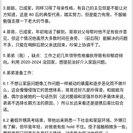
3.姐姐，已成家，同样习得了母亲性格，有自己的主见但是不能让对
方知道，这是 80 后的典型代表，踏实努力，但是能力有限，不服输
勉强支撑一下老大的节奏。
4.哥哥，已成家，年初电话了解到，哥哥对父母帮衬他不足有些许意
见，但这个情况他虽然大多数时间在身旁，（前后院）能解决的问题
不多，只能在喝醉后把父亲送回来，吵架上协调不了。
5.弟弟（我），缺点：工作之初几年领导性格偏执导致有抑郁症倾
向。利用 2020-2024 没回家，想提前治好介入家庭问题。
6.弟弟准备工作：
6.1 不想让家庭问题像工作问题一样被动的暴露和逐步恶化而不做什
么，这会慢慢侵蚀它的思想体系，哥哥还好凡是拎得清，和姐姐沟
通，偶尔会被她的一句话伤到（这对脆弱和坚强并存的矛盾体来说，
弟弟不选择长期方法的原因，）所以长远来看还是提携后辈比较合
适。
6.2 暑假外甥高考结束，带他出来熟悉一下社会和家庭环境。外甥已
有了解，但毕竟年轻，对爸爸有些 hold 不住。侄子接触稍微多一些，