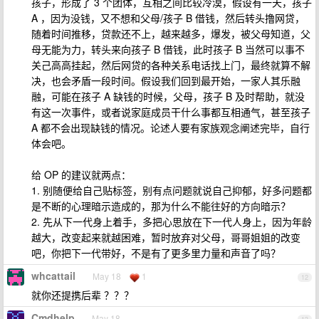
孩子，形成了 3 个团体，互相之间比较冷漠，假设有一天，孩子
A ，因为没钱，又不想和父母/孩子 B 借钱，然后转头撸网贷，
随着时间推移，贷款还不上，越来越多，爆发，被父母知道，父
母无能为力，转头来向孩子 B 借钱，此时孩子 B 当然可以事不
关己高高挂起，然后网贷的各种关系电话找上门，最终就算不解
决，也会矛盾一段时间。假设我们回到最开始，一家人其乐融
融，可能在孩子 A 缺钱的时候，父母，孩子 B 及时帮助，就没
有这一次事件，或者说家庭成员干什么事都互相通气，甚至孩子
A 都不会出现缺钱的情况。论述人要有家族观念阐述完毕，自行
体会吧。
给 OP 的建议就两点：
1. 别随便给自己贴标签，别有点问题就说自己抑郁，好多问题都
是不断的心理暗示造成的，那为什么不能往好的方向暗示？
2. 先从下一代身上着手，多把心思放在下一代人身上，因为年龄
越大，改变起来就越困难，暂时放弃对父母，哥哥姐姐的改变
吧，你把下一代带好，不是有了更多里力量和声音了吗？
whcattail
May 18
1
12
就你还提携后辈 ？？？
Cmdhelp
May 18