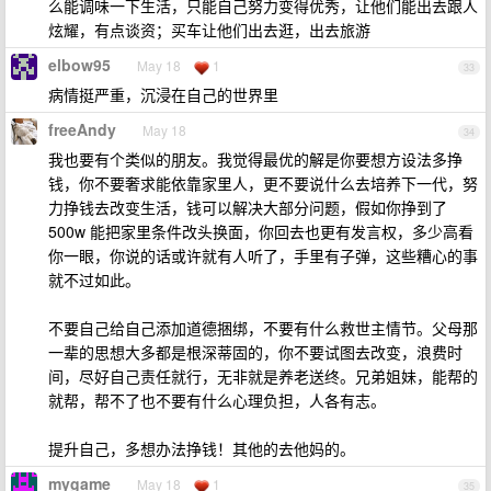
么能调味一下生活，只能自己努力变得优秀，让他们能出去跟人
炫耀，有点谈资；买车让他们出去逛，出去旅游
elbow95
May 18
1
33
病情挺严重，沉浸在自己的世界里
freeAndy
May 18
34
我也要有个类似的朋友。我觉得最优的解是你要想方设法多挣
钱，你不要奢求能依靠家里人，更不要说什么去培养下一代，努
力挣钱去改变生活，钱可以解决大部分问题，假如你挣到了
500w 能把家里条件改头换面，你回去也更有发言权，多少高看
你一眼，你说的话或许就有人听了，手里有子弹，这些糟心的事
就不过如此。
不要自己给自己添加道德捆绑，不要有什么救世主情节。父母那
一辈的思想大多都是根深蒂固的，你不要试图去改变，浪费时
间，尽好自己责任就行，无非就是养老送终。兄弟姐妹，能帮的
就帮，帮不了也不要有什么心理负担，人各有志。
提升自己，多想办法挣钱！其他的去他妈的。
mygame
May 18
1
35