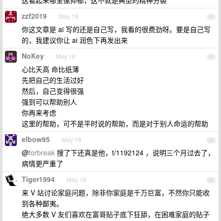
这看起来哪里像抑郁，这不就是典型的精神分裂
zzf2019
May 18
52
你这文章是 ai 写的还是自己写，我看的很费劲呀。要是自己写
的，我建议你让 ai 润色下再发出来
NoKey
May 18
53
心比天高 命比纸薄
先把自己的生活过好
然后，自己变得很强
强到可以帮助别人
你再来考虑
这里的帮助，可不是平时说的帮助，而是对于别人命运的帮助
elbow95
May 18
54
@
forbreak
搜了下还真是他，t/1192124 ，说明三个月过去了，
病情更严重了
Tiger1994
May 18
55
来 V 站讨论家庭问题，除非你家庭是千万巨富，不然你只能收
到各种鄙夷。
绝大多数 V 友们喜欢在富哥贴子底下狂舔，在困难家庭的贴子