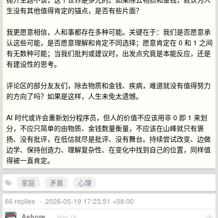
生没有其他值得肯定的锚点，是否有些片面？
我更愿意相信，人和事都存在多种可能。关键在于：我们是否愿意承
认这些可能，是否愿意理解和肯定不同选择；愿意肯定在 0 和 1 之间
有无数种可能；当我们批判或建议时，出发点究竟是本能反应，还是
有建设性的思考。
评论区的部分友友们，除去物质和金钱、疾病，难道就没有值得努力
的方向了吗？如果是这样，人生未免太遗憾。
AI 时代或许会重新划分程序员，但人的价值不应该用非 0 即 1 来划
分，不应只简单的由物质、金钱数量衡量，不应该在山峰就只有褒
扬、没有批评，在低估就尽是批评、没有舞台。持续尝试改变、边做
边学、保持创造力、理解复杂性、在变化中找到自己的位置，同样值
得被一直肯定。
家庭
矛盾
心理
66 replies
•
2026-05-19 17:23:51 +08:00
Ashore
May 18
1