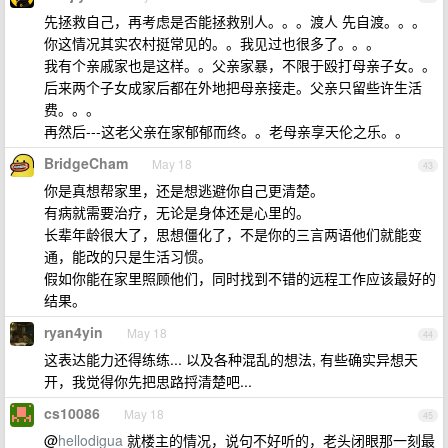
先拯救自己，再考虑是否能拯救别人。。。渡人 先自渡。。。
你这情况其实农村挺常见的。。我见过也很多了。。。
我有个亲戚家也是这样。。父亲家暴，不限于殴打母亲子女。。
后来两个子女成家后都在外地把母亲接走。父亲只留些许生活
费。。。
再然后---这老父亲在家郁郁而终。。老母亲享天伦之乐。。
BridgeCham
May 18
43
你是真想帮家里，还是想逃避你自己更清楚。
有病就需要治疗，无论是身体还是心里的。
长辈年龄很大了，思想僵化了，不是你的三言两语他们就能变
通，能改的只是生活习惯。
假如你能在家里照顾他们，同时找到不错的远程工作应该最好的
结果。
ryan4yin
May 18
44
这表达能力还得练练... 以及各种混乱的想法, 有些确实异想天
开，我觉得你先把思路捋清楚吧...
cs10086
May 18
45
@
hellodigua
就楼主的情况，说句不好听的，老头闭眼那一刻最