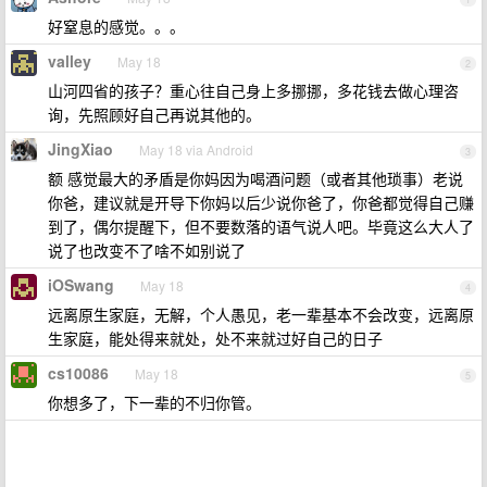
好窒息的感觉。。。
valley
May 18
2
山河四省的孩子？重心往自己身上多挪挪，多花钱去做心理咨
询，先照顾好自己再说其他的。
JingXiao
May 18 via Android
3
额 感觉最大的矛盾是你妈因为喝酒问题（或者其他琐事）老说
你爸，建议就是开导下你妈以后少说你爸了，你爸都觉得自己赚
到了，偶尔提醒下，但不要数落的语气说人吧。毕竟这么大人了
说了也改变不了啥不如别说了
iOSwang
May 18
4
远离原生家庭，无解，个人愚见，老一辈基本不会改变，远离原
生家庭，能处得来就处，处不来就过好自己的日子
cs10086
May 18
5
你想多了，下一辈的不归你管。