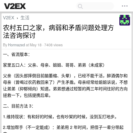
V2EX
生活
›
农村五口之家，病弱和矛盾问题处理方
法咨询探讨
By
Hormazed
at May 18 · 7408 views
一、省流版本：
家里五口人：父亲、母亲、姐姐、哥哥、弟弟（未成家）
父亲（因头部摔倒目前脑萎缩、头晕），已经不能干活，醉酒偶尔和
母亲（曾喝过农药救回来了）产生矛盾。母亲经常给姐姐诉说，不想
让弟弟（抑郁倾向）知道。弟弟想通过短暂的两三年时间往好的方向
拯救一下，包括提携后辈。
二、目前方法 3：
1.维持现状：有和好的时候，也有吵架的时候，没到互打地步。
2.增加帮手（不一定能成）：弟弟用 2 年时间，把侄子一辈分带起