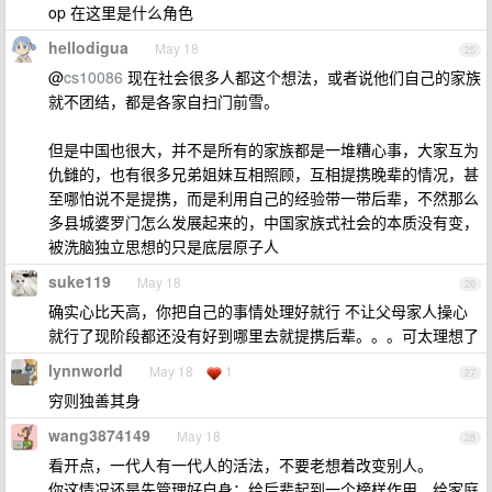
op 在这里是什么角色
hellodigua
May 18
25
@
cs10086
现在社会很多人都这个想法，或者说他们自己的家族
就不团结，都是各家自扫门前雪。
但是中国也很大，并不是所有的家族都是一堆糟心事，大家互为
仇雠的，也有很多兄弟姐妹互相照顾，互相提携晚辈的情况，甚
至哪怕说不是提携，而是利用自己的经验带一带后辈，不然那么
多县城婆罗门怎么发展起来的，中国家族式社会的本质没有变，
被洗脑独立思想的只是底层原子人
suke119
May 18
26
确实心比天高，你把自己的事情处理好就行 不让父母家人操心
就行了现阶段都还没有好到哪里去就提携后辈。。。可太理想了
lynnworld
May 18
1
27
穷则独善其身
wang3874149
May 18
28
看开点，一代人有一代人的活法，不要老想着改变别人。
你这情况还是先管理好自身；给后辈起到一个榜样作用，给家庭