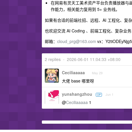
在网易有灵天工美术资产平台负责播放器与画
作能力，相关能力复用到 5+ 业务线。
如果有合适的前端社招、远程、AI 工程化、
也欢迎交流 AI Coding 、前端工程化、复
邮箱：
cloud_prg@163.com
vx：Y2tiODEyNjg
2 replies
•
2026-06-01 11:04:33 +08:00
Ceciliaaaaa
May 29
大佬 base 哪里呀
yunshangzhou
Jun 1
OP
@
Ceciliaaaaa
1