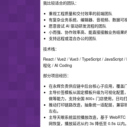
我比较适合的团队：
重视工程质量和交付效率的前端团队
有复杂业务系统、编辑器、音视频、数据可
愿意尝试 AI 驱动研发流程的团队
小而强、协作效率高、能直接接触业务结果
支持远程或混合办公的团队
技术栈：
React / Vue2 / Vue3 / TypeScript / JavaScript /
程化 / AI Coding
部分项目经历：
在永辉负责供应链中后台核心子应用，覆盖
主导价签模板从固定模板升级为可视化配置，基于 R
做等能力，支持全国 800+ 门店使用，日均打印
推动打印链路改造，抽象统一适配层，兼容斑马
左右。
主导天眼系统监控播放改造，基于 WebRTC 
网恢复，播放延迟从约 3s 降低至 0.5s 以内