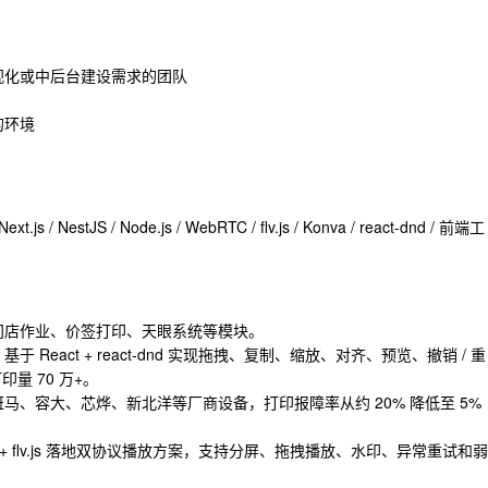
视化或中后台建设需求的团队
的环境
 Next.js / NestJS / Node.js / WebRTC / flv.js / Konva / react-dnd / 前端工
门店作业、价签打印、天眼系统等模块。
eact + react-dnd 实现拖拽、复制、缩放、对齐、预览、撤销 / 重
量 70 万+。
、容大、芯烨、新北洋等厂商设备，打印报障率从约 20% 降低至 5%
+ flv.js 落地双协议播放方案，支持分屏、拖拽播放、水印、异常重试和弱
。