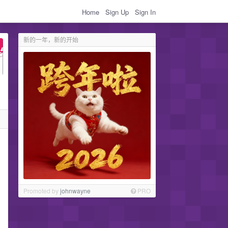
Home
Sign Up
Sign In
新的一年，新的开始
Promoted by
johnwayne
PRO