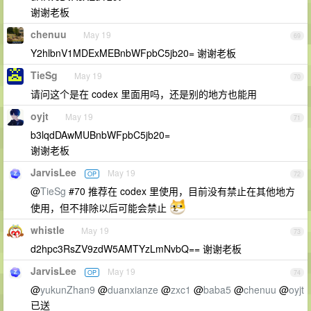
谢谢老板
chenuu
May 19
69
Y2hlbnV1MDExMEBnbWFpbC5jb20= 谢谢老板
TieSg
May 19
70
请问这个是在 codex 里面用吗，还是别的地方也能用
oyjt
May 19
71
b3lqdDAwMUBnbWFpbC5jb20=
谢谢老板
JarvisLee
May 19
OP
72
@
TieSg
#70 推荐在 codex 里使用，目前没有禁止在其他地方
使用，但不排除以后可能会禁止
whistle
May 19
73
d2hpc3RsZV9zdW5AMTYzLmNvbQ== 谢谢老板
JarvisLee
May 19
OP
74
@
yukunZhan9
@
duanxianze
@
zxc1
@
baba5
@
chenuu
@
oyjt
已送