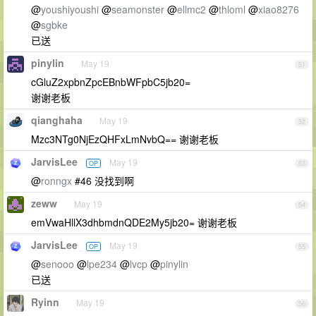
@
youshiyoushi
@
seamonster
@
ellmc2
@
thloml
@
xiao8276
@
sgbke
已送
pinylin
May 19
51
cGluZ2xpbnZpcEBnbWFpbC5jb20=
谢谢老板
qianghaha
May 19
52
Mzc3NTg0NjEzQHFxLmNvbQ== 谢谢老板
JarvisLee
May 19
OP
53
@
ronngx
#46 没找到啊
zeww
May 19
54
emVwaHllX3dhbmdnQDE2My5jb20= 谢谢老板
JarvisLee
May 19
OP
55
@
senooo
@
lpe234
@
lvcp
@
pinylin
已送
Ryinn
May 19
56