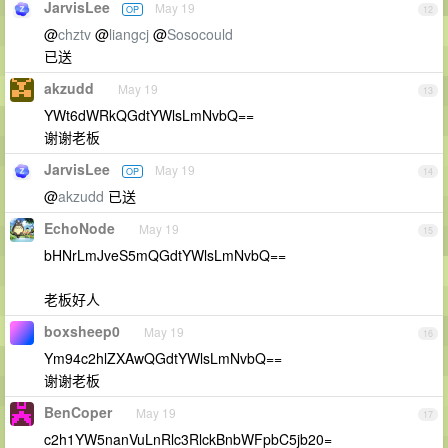
JarvisLee
May 19
OP
12
@
chztv
@
liangcj
@
Sosocould
已送
akzudd
May 19
13
YWt6dWRkQGdtYWlsLmNvbQ==
谢谢老板
JarvisLee
May 19
OP
14
@
akzudd
已送
EchoNode
May 19
15
bHNrLmJveS5mQGdtYWlsLmNvbQ==
老板好人
boxsheep0
May 19
16
Ym94c2hlZXAwQGdtYWlsLmNvbQ==
谢谢老板
BenCoper
May 19
17
c2h1YW5nanVuLnRlc3RlckBnbWFpbC5jb20=