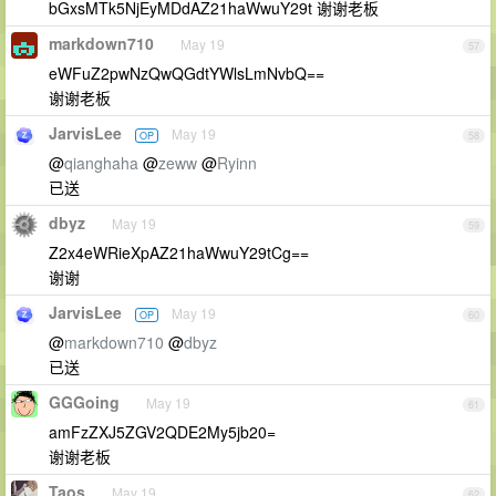
bGxsMTk5NjEyMDdAZ21haWwuY29t 谢谢老板
markdown710
May 19
57
eWFuZ2pwNzQwQGdtYWlsLmNvbQ==
谢谢老板
JarvisLee
May 19
OP
58
@
qianghaha
@
zeww
@
Ryinn
已送
dbyz
May 19
59
Z2x4eWRieXpAZ21haWwuY29tCg==
谢谢
JarvisLee
May 19
OP
60
@
markdown710
@
dbyz
已送
GGGoing
May 19
61
amFzZXJ5ZGV2QDE2My5jb20=
谢谢老板
Taos
May 19
62