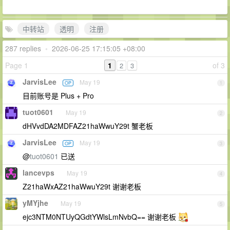
中转站
透明
注册
287 replies
•
2026-06-25 17:15:05 +08:00
Page 1
1
of 3
2
3
JarvisLee
May 19
OP
1
目前账号是 Plus + Pro
tuot0601
May 19
2
dHVvdDA2MDFAZ21haWwuY29t 蟹老板
JarvisLee
May 19
OP
3
@
tuot0601
已送
lancevps
May 19
4
Z21haWxAZ21haWwuY29t 谢谢老板
yMYjhe
May 19
5
ejc3NTM0NTUyQGdtYWlsLmNvbQ== 谢谢老板