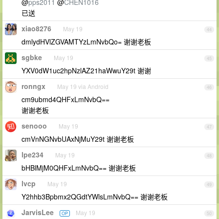
@
pps2011
@
CHEN1016
已送
xiao8276
May 19
44
dmlydHVlZGVAMTYzLmNvbQo= 谢谢老板
sgbke
May 19
45
YXV0dW1uc2hpNzlAZ21haWwuY29t 谢谢
ronngx
May 19 via Android
46
cm9ubmd4QHFxLmNvbQ==
谢谢老板
senooo
May 19
47
cmVnNGNvbUAxNjMuY29t 谢谢老板
lpe234
May 19
48
bHBlMjM0QHFxLmNvbQ== 谢谢老板
lvcp
May 19
49
Y2hhb3Bpbmx2QGdtYWlsLmNvbQ== 谢谢老板
JarvisLee
May 19
OP
50