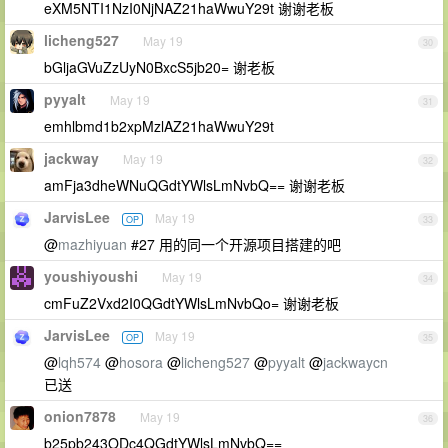
eXM5NTI1NzI0NjNAZ21haWwuY29t 谢谢老板
licheng527
May 19
30
bGljaGVuZzUyN0BxcS5jb20= 谢老板
pyyalt
May 19
31
emhlbmd1b2xpMzlAZ21haWwuY29t
jackway
May 19
32
amFja3dheWNuQGdtYWlsLmNvbQ== 谢谢老板
JarvisLee
May 19
OP
33
@
mazhiyuan
#27 用的同一个开源项目搭建的吧
youshiyoushi
May 19
34
cmFuZ2Vxd2I0QGdtYWlsLmNvbQo= 谢谢老板
JarvisLee
May 19
OP
35
@
lqh574
@
hosora
@
licheng527
@
pyyalt
@
jackwaycn
已送
onion7878
May 19
36
b25pb243ODc4QGdtYWlsLmNvbQ==