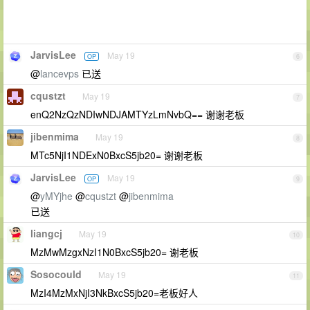
JarvisLee
May 19
OP
6
@
lancevps
已送
cqustzt
May 19
7
enQ2NzQzNDIwNDJAMTYzLmNvbQ== 谢谢老板
jibenmima
May 19
8
MTc5NjI1NDExN0BxcS5jb20= 谢谢老板
JarvisLee
May 19
OP
9
@
yMYjhe
@
cqustzt
@
jibenmima
已送
liangcj
May 19
10
MzMwMzgxNzI1N0BxcS5jb20= 谢老板
Sosocould
May 19
11
MzI4MzMxNjI3NkBxcS5jb20=老板好人