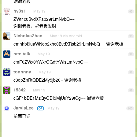
谢谢老板
hv3s1
May 19
95
ZWt4c0BvdXRsb29rLmNvbQ==
谢谢老板，祝老板发财
NicholasZhan
May 19 via Android
96
emhhbl9uaWNob2xhc0BvdXRsb29rLmNvbQ== 谢谢老板
rateltalk
May 19
97
cmF0ZWx0YWxrQGdtYWlsLmNvbQ==
tonnnny
May 19
98
c3dpZnRtQDE2My5jb20= 谢谢老板
15342
May 19
99
cGF1bDE1MzQyQDI5MjUuY29tCg== 谢谢老板
JarvisLee
May 19
OP
100
前面已送