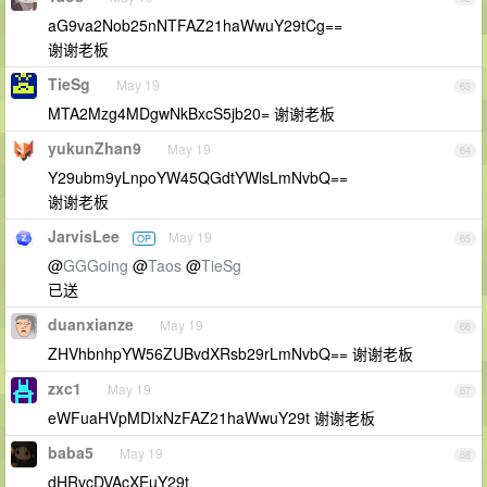
aG9va2Nob25nNTFAZ21haWwuY29tCg==
谢谢老板
TieSg
May 19
63
MTA2Mzg4MDgwNkBxcS5jb20= 谢谢老板
yukunZhan9
May 19
64
Y29ubm9yLnpoYW45QGdtYWlsLmNvbQ==
谢谢老板
JarvisLee
May 19
OP
65
@
GGGoing
@
Taos
@
TieSg
已送
duanxianze
May 19
66
ZHVhbnhpYW56ZUBvdXRsb29rLmNvbQ== 谢谢老板
zxc1
May 19
67
eWFuaHVpMDIxNzFAZ21haWwuY29t 谢谢老板
baba5
May 19
68
dHRvcDVAcXEuY29t