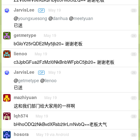
JarvisLee
May 19
OP
23
@
youngxuesong
@
danhua
@
meetyuan
已送
getmetype
May 19
24
bGloY25rQDE2My5jb20= 谢谢老板
lienoo
May 19
25
c3JpbGFua2FzMzI0NkBnbWFpbC5jb20= 谢谢老板
JarvisLee
May 19
OP
26
@
getmetype
@
lienoo
已送
mazhiyuan
May 19
27
这和我们部门给大家用的一样啊
lqh574
May 19
28
bHhoODQ2NkBvdXRsb29rLmNvbQ==老板大气
hosora
May 19 via Android
29