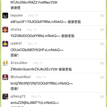
NTJhc3NlcnRAZ21haWwuY29t
谢谢佬
isquare
May 19
89
aW1pc3F1YXJlQGdtYWlsLmNvbQ== 谢谢老板
shxlxa
May 19
90
Y2Z0MzE0QGdtYWlsLmNvbQ== 谢谢老板
isAK47
May 19
91
ODU4ODk2MDY5QHFxLmNvbQ==
感谢！
A1exJ0ker
May 19
92
ZWxldmVuam9rZXJAcXEuY29t 谢谢老板
MichaelAbel
May 19
93
bmljZWx5NjY2NjY2QGdtYWlsLmNvbQ==
感谢！
qiliang72
May 19
94
amluZ2NjNzJAMTYzLmNvbQ==