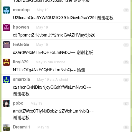
Y3B1ZGV2QG91dGxvb2suY29t 谢谢老板
moorlop
May 19
82
U2llcnJhQnJ5YW50U2llQG91dGxvb2suY29t 谢谢老板
hpowen
May 19
83
c3RpbmctZHJvbmUtY2h1dGVAZHVjay5jb20=
feiGeGe
May 19
84
cXVrdW4xMTE4QHFxLmNvbQ== 谢谢老板
linyi379
May 19 via iPhone
85
NTUzOTg4NzE0QHFxLmNvbQ== 感谢
smartxia
May 19 via Android
86
c21hcnQ4NDk3NjcyQGdtYWlsLmNvbQ==
谢谢老板
pobo
May 19
87
am9tZWcxOTIyN0Bob212ZWxhLmNvbQ==
谢谢老板
Dream11
May 19
88