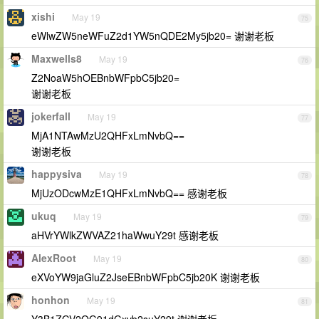
xishi
May 19
75
eWlwZW5neWFuZ2d1YW5nQDE2My5jb20= 谢谢老板
Maxwells8
May 19
76
Z2NoaW5hOEBnbWFpbC5jb20=
谢谢老板
jokerfall
May 19
77
MjA1NTAwMzU2QHFxLmNvbQ==
谢谢老板
happysiva
May 19
78
MjUzODcwMzE1QHFxLmNvbQ== 感谢老板
ukuq
May 19
79
aHVrYWlkZWVAZ21haWwuY29t 感谢老板
AlexRoot
May 19
80
eXVoYW9jaGluZ2JseEBnbWFpbC5jb20K 谢谢老板
honhon
May 19
81