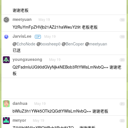
谢谢老板
meetyuan
May 19
18
Y2RuYmFpZHVjb21AZ21haWwuY29t 老板老板
JarvisLee
May 19
OP
19
@
EchoNode
@
boxsheep0
@
BenCoper
@
meetyuan
已送
youngxuesong
May 19
20
Q2FsdmluUG90dGVyNjk4NEBob3RtYWlsLmNvbQ== 谢谢老
板
danhua
May 19
21
bWluZ3h1YW45OTk2QGdtYWlsLmNvbQ== 谢谢老板
metyor
May 19
22
Z2V0bWV0eXBlQHByb3Rvbi5tZQ== 谢谢老板