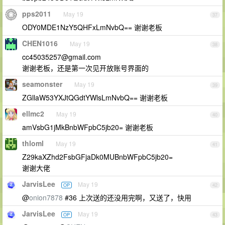
pps2011
May 19
37
ODY0MDE1NzY5QHFxLmNvbQ== 谢谢老板
CHEN1016
May 19
38
cc45035257@gmail.com
谢谢老板，还是第一次见开放账号界面的
seamonster
May 19
39
ZGllaW53YXJtQGdtYWlsLmNvbQ== 谢谢老板
ellmc2
May 19
40
amVsbG1jMkBnbWFpbC5jb20= 谢谢老板
thloml
May 19
41
Z29kaXZhd2FsbGFjaDk0MUBnbWFpbC5jb20=
谢谢大佬
JarvisLee
May 19
OP
42
@
onion7878
#36 上次送的还没用完啊，又送了，快用
JarvisLee
May 19
OP
43