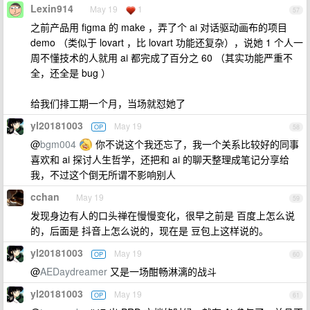
Lexin914
May 19
1
57
之前产品用 figma 的 make ，弄了个 ai 对话驱动画布的项目
demo （类似于 lovart ，比 lovart 功能还复杂），说她 1 个人一
周不懂技术的人就用 ai 都完成了百分之 60 （其实功能严重不
全，还全是 bug ）
给我们排工期一个月，当场就怼她了
yl20181003
May 19
OP
58
@
bgm004
你不说这个我还忘了，我一个关系比较好的同事
喜欢和 ai 探讨人生哲学，还把和 ai 的聊天整理成笔记分享给
我，不过这个倒无所谓不影响别人
cchan
May 19
59
发现身边有人的口头禅在慢慢变化，很早之前是 百度上怎么说
的，后面是 抖音上怎么说的，现在是 豆包上这样说的。
yl20181003
May 19
OP
60
@
AEDaydreamer
又是一场酣畅淋漓的战斗
yl20181003
May 19
OP
61