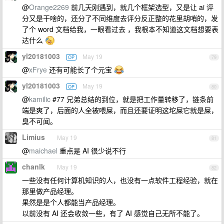
@
Orange2269
前几天刚遇到，就几个框架选型，又是让 ai 评
分又是干啥的，还分了不同维度去评分反正整的花里胡哨的，发
了个 word 文档给我，一眼看过去 ，我根本不知道这文档想要表
达什么
yl20181003
May 19
OP
79
@
xFrye
还有可能长了个元宝
yl20181003
May 19
OP
80
@
kamilic
#77 兄弟总结的到位，就是把工作量转移了，链条前
端是爽了，后面的人全被喂屎，而且还要证明这坨屎它就是屎，
臭不可闻。
Limius
May 19
81
@
maichael
重点是 AI 很少说不行
chanlk
May 19
82
一些没有任何计算机知识的人，也没有一点软件工程经验，就在
那里做产品经理。
果然是是个人都能当产品经理。
以前没有 AI 还会收敛一些，有了 AI 感觉自己无所不能了。