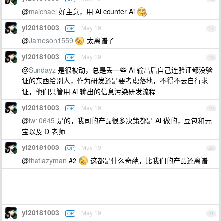
@
maichael
好主意，用 Ai counter Ai
yl20181003
May 19
OP
17
@
Jameson1559
太离谱了
yl20181003
May 19
OP
18
@
Sundayz
是很被动，总是丢一些 Ai 输出后自己连验证都没验
证的东西给别人，作为研发还是要考虑落地，不得不去自行求
证，他们只管用 Ai 输出的信息污染研发流程
yl20181003
May 19
OP
19
@
lw10645
是的，我司的产品很多决策都是 Ai 做的，豆包和元
宝以及 D 老师
yl20181003
May 19
OP
20
@
thatlazyman
#2
这都是什么奇葩，比我们的产品还离谱
yl20181003
May 19
OP
21