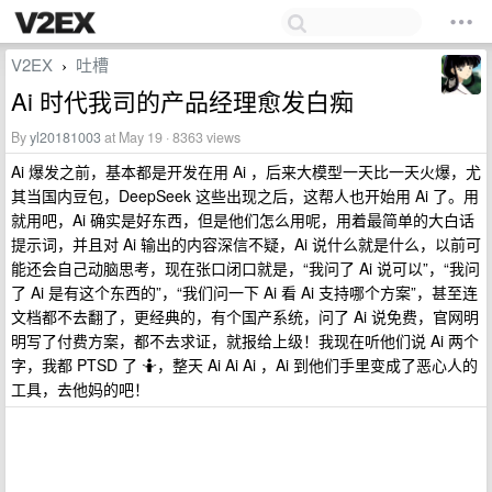
V2EX
吐槽
›
Ai 时代我司的产品经理愈发白痴
By
yl20181003
at May 19 · 8363 views
Ai 爆发之前，基本都是开发在用 Ai ，后来大模型一天比一天火爆，尤
其当国内豆包，DeepSeek 这些出现之后，这帮人也开始用 Ai 了。用
就用吧，Ai 确实是好东西，但是他们怎么用呢，用着最简单的大白话
提示词，并且对 Ai 输出的内容深信不疑，Ai 说什么就是什么，以前可
能还会自己动脑思考，现在张口闭口就是，“我问了 Ai 说可以”，“我问
了 Ai 是有这个东西的”，“我们问一下 Ai 看 Ai 支持哪个方案”，甚至连
文档都不去翻了，更经典的，有个国产系统，问了 Ai 说免费，官网明
明写了付费方案，都不去求证，就报给上级！我现在听他们说 Ai 两个
字，我都 PTSD 了 🤷‍，整天 Ai Ai Ai ，Ai 到他们手里变成了恶心人的
工具，去他妈的吧！