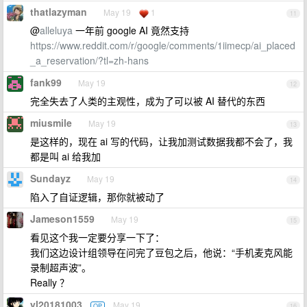
thatlazyman
May 19
1
11
@
alleluya
一年前 google AI 竟然支持
https://www.reddit.com/r/google/comments/1iimecp/ai_placed
_a_reservation/?tl=zh-hans
fank99
May 19
12
完全失去了人类的主观性，成为了可以被 AI 替代的东西
miusmile
May 19
13
是这样的，现在 ai 写的代码，让我加测试数据我都不会了，我
都是叫 ai 给我加
Sundayz
May 19
14
陷入了自证逻辑，那你就被动了
Jameson1559
May 19
15
看见这个我一定要分享一下了：
我们这边设计组领导在问完了豆包之后，他说：“手机麦克风能
录制超声波”。
Really ？
yl20181003
May 19
OP
16