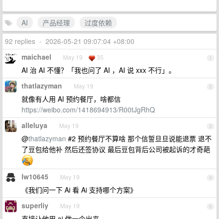
AI
产品经理
过度依赖
92 replies
•
2026-05-21 09:07:04 +08:00
maichael
May 19
35
1
AI 治 AI 不懂？「我也问了 AI ，AI 说 xxx 不行」。
thatlazyman
May 19
2
就像有人用 AI 预约餐厅，啥都信
https://weibo.com/1418694913/R00tJgRhQ
alleluya
May 19
3
@
thatlazyman
#2 预约餐厅不算啥 那个信誓旦旦说能退票 退不
了豆包给他补 然后还签协议 最后豆包背后公司被起诉的才奇葩
lw10645
May 19
4
《我们问一下 Ai 看 Ai 支持哪个方案》
superliy
May 19
5
直接让他用 ai 做一个出来