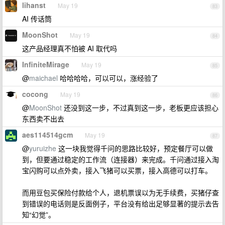
lihanst
May 19
83
AI 传话筒
MoonShot
May 19
84
这产品经理真不怕被 AI 取代吗
InfiniteMirage
May 19
85
@
maichael
哈哈哈哈，可以可以，涨经验了
cocong
May 19
86
@
MoonShot
还没到这一步，不过真到这一步，老板更应该担心
东西卖不出去
aes114514gcm
May 19
87
@
yuruizhe
这一块我觉得千问的思路比较好，预定餐厅可以做
到，但要通过稳定的工作流（连接器）来完成。千问通过接入淘
宝闪购可以点外卖，接入飞猪可以买票，接入高德可以打车。
而用豆包买保险付款给个人，退机票误以为无手续费，买猪仔查
到错误的电话则是反面例子，平台没有给出足够显著的提示去告
知“幻觉”。