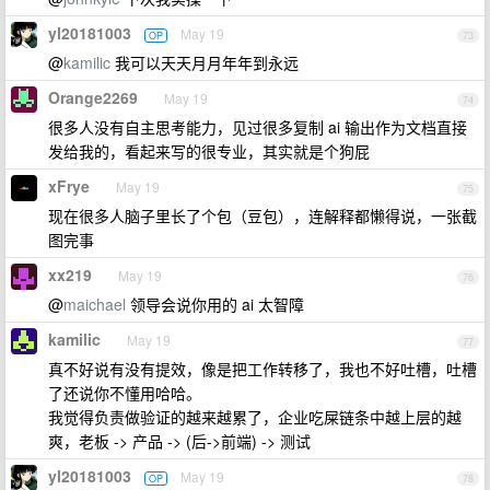
yl20181003
May 19
OP
73
@
kamilic
我可以天天月月年年到永远
Orange2269
May 19
74
很多人没有自主思考能力，见过很多复制 ai 输出作为文档直接
发给我的，看起来写的很专业，其实就是个狗屁
xFrye
May 19
75
现在很多人脑子里长了个包（豆包），连解释都懒得说，一张截
图完事
xx219
May 19
76
@
maichael
领导会说你用的 ai 太智障
kamilic
May 19
77
真不好说有没有提效，像是把工作转移了，我也不好吐槽，吐槽
了还说你不懂用哈哈。
我觉得负责做验证的越来越累了，企业吃屎链条中越上层的越
爽，老板 -> 产品 -> (后->前端) -> 测试
yl20181003
May 19
OP
78