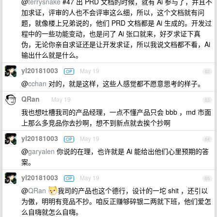
@
terrysnake
#47 出 PRD 文档的时候，就有 Ai 参与了，并且不
加求证，评审的人也不会评审这么细，所以，这个文档就有问
题，就像楼上兄弟说的，他们 PRD 文档都是 Ai 生成的。开发过
程中的一些功能变动，也是问了 Ai 张口就来，好歹求证下真
伪，无论你亲自求证还是让开发求证，所以我说文档都不看，Ai
输出什么就是什么。
yl20181003
May 19
OP
62
@
cchan
对的，就是这样，这些人感觉都不愿意思考的样子。
QRan
May 19
63
我也想吐槽我司的产品经理，一点不懂产品只会 bbb ，md 市面
上那么多竞品你去抄啊，想不到新点就去挨个抄啊
yl20181003
May 19
OP
64
@
garyalen
你说的在理，也许就是 Ai 能给出他们心里预期的答
案。
yl20181003
May 19
OP
65
@
QRan
我司的产品也这个德行，设计的一坨 shit ，还引以
为傲，明明有竞品不抄。咱反正赚够碎银二两就下班，他们爱怎
么自嗨就怎么自嗨。