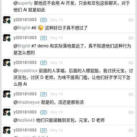
@
superliy
那他还不会用 Ai 开发，只会和豆包这些聊天，对于
他们 Ai 就是如此
yl20181003
May 19
OP
22
@
Brightt
#6
这种好日子真不想过了
yl20181003
May 19
OP
23
@
Brightt
#7 demo 和实际落地差远了，真不知道他们这种行为
是怎么想的
yl20181003
May 19
OP
24
@
crysislinux
前面的人享福，后面的人擦屁股，我讨厌元宝，讨
厌豆包，讨厌 D 老师，为啥不提高门槛，让他们好歹学习下怎
么用 Ai
yl20181003
May 19
OP
25
@
shadowyue
就是的，活还是那些活
yl20181003
May 19
OP
26
@
tiezlk443
他们只能接触到豆包，元宝，D 老师
yl20181003
May 19
OP
27