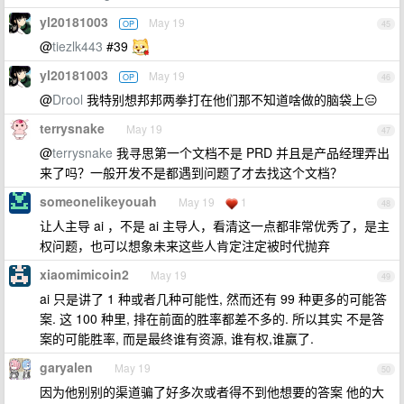
yl20181003
May 19
OP
45
@
tiezlk443
#39
yl20181003
May 19
OP
46
@
Drool
我特别想邦邦两拳打在他们那不知道啥做的脑袋上😑
terrysnake
May 19
47
@
terrysnake
我寻思第一个文档不是 PRD 并且是产品经理弄出
来了吗？一般开发不是都遇到问题了才去找这个文档？
someonelikeyouah
May 19
1
48
让人主导 ai ，不是 ai 主导人，看清这一点都非常优秀了，是主
权问题，也可以想象未来这些人肯定注定被时代抛弃
xiaomimicoin2
May 19
49
ai 只是讲了 1 种或者几种可能性, 然而还有 99 种更多的可能答
案. 这 100 种里, 排在前面的胜率都差不多的. 所以其实 不是答
案的可能胜率, 而是最终谁有资源, 谁有权,谁赢了.
garyalen
May 19
50
因为他别别的渠道骗了好多次或者得不到他想要的答案 他的大