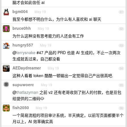
脑才会如此信任 ai
bgm004
May 19
51
我至今都想不明白什么，为什么有人喜欢和 ai 聊天
bruce0hh
May 19
52
为什么这种没有思考能力的人还会有工作
hungry557
May 19
53
@
terrysnake
#47 产品的 PRD 也是 AI 生成的，不止一次两次
生成就丢过来，自己都没看
AEDaydreamer
May 19
54
这种人看着 token 酷酷一顿输出一定觉得自己产出很高吧.
supuwoerc
May 19
55
@
thatlazyman
之前 v2 还有老哥收到了别人的付款，也是豆包
给提供的二维码🐶
fish2050
May 19
56
一个简易流程的项目审计系统，半天搞定，以前写页面都要半个
月以上，AI 效率确实高