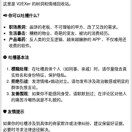
这里是 V2EXer 的树洞和情绪回收站。
📢 你可以吐槽什么？
职场黑洞
：画饼的老板、不可理喻的甲方、改了又改的需求。
生活暴击
：糟糕的物业、奇葩的室友、被坑的消费经历。
产品毒药
：反人类的交互逻辑、越来越臃肿的 APP 、不仅难用还
收费的软件。
🛑 吐槽基本法
模糊处理
：在吐槽具体个人（如同事、亲戚）时，请尽量隐去真
实姓名和身份特征，保护隐私。
拒绝引战
：发泄情绪≠煽动对立。请勿发布涉及政治敏感或明显的
群体仇恨言论。
友善围观
：如果你不能感同身受，请默默划过；在评论区对他人
的痛苦冷嘲热讽是不礼貌的。
🛡️ 友情提示
如果你的吐槽涉及到具体的商家欺诈或法律纠纷，建议保留好证据，
必要时寻求法律途径解决。