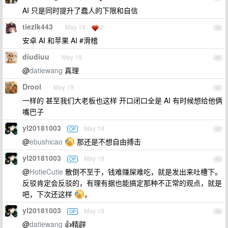
AI 只是同时提升了蠢人的下限和自信
tiezlk443
May 19
2
39
安卓 AI 和苹果 AI #滑稽
diudiuu
May 19
40
@
datiewang
真理
Drool
May 19
41
一样的 甚至我们大老板也这样 开口闭口全是 AI 有时候想给他俩
嘴巴子
yl20181003
May 19
OP
42
@
ebushicao
那还是不想自由搏击
yl20181003
May 19
OP
43
@
HotieCutie
散倒不至于，钱难赚屎难吃，就是发出来吐槽下。
反驳肯定会反驳的，有理有据也能搞定那种不正常的观点，就是
吧，下次还这样
。
yl20181003
May 19
OP
44
@
datiewang
👍精辟