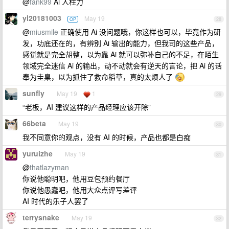
@
fank99
Ai 人柱力
yl20181003
May 19
OP
28
@
miusmile
正确使用 Ai 没问题哦，你这样也可以，毕竟作为研
发，功底还在的，有辨别 Ai 输出的能力，但我司的这些产品，
感觉就是完全胡整，以为靠 Ai 就可以弥补自己的不足，在陌生
领域完全迷信 Ai 的输出，动不动就会有逆天的言论，把 Ai 的话
奉为圭臬，以为抓住了救命稻草，真的太烦人了
sunfly
May 19
1
29
“老板，AI 建议这样的产品经理应该开除”
66beta
May 19
30
我不同意你的观点，没有 AI 的时候，产品也都是白痴
yuruizhe
May 19
31
@
thatlazyman
你说他聪明吧，他用豆包预约餐厅
你说他愚蠢吧，他用大众点评写差评
AI 时代的乐子人罢了
terrysnake
May 19
32