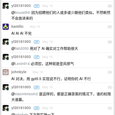
yl20181003
May 19
OP
66
@
bruce0hh
因为招聘他们的人或多或少跟他们类似，不然断然
不会放进来的
kamilic
May 19
67
AI AI AI 不完
yl20181003
May 19
OP
68
@
fish2050
用对了 Ai 确实对工作帮助很大
yl20181003
May 19
OP
69
@
Lexin914
必须怼，这种就是歪风邪气
johnkyle
May 19
70
AI 对决，用 gpt5.5 实现说不行，证明你的 AI 不行
yl20181003
May 19
OP
71
@
xiaomimicoin2
是这样的，都是正确答案的情况下，谁的权限
大谁赢。
yl20181003
May 19
OP
72
@
johnkyle
下次我实操一下