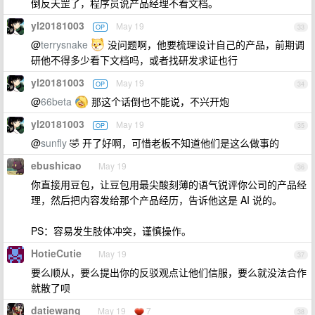
倒反天罡了，程序员说产品经理不看文档。
yl20181003
May 19
OP
33
@
terrysnake
没问题啊，他要梳理设计自己的产品，前期调
研他不得多少看下文档吗，或者找研发求证也行
yl20181003
May 19
OP
34
@
66beta
那这个话倒也不能说，不兴开炮
yl20181003
May 19
OP
35
@
sunfly
🤣 开了好啊，可惜老板不知道他们是这么做事的
ebushicao
May 19
36
你直接用豆包，让豆包用最尖酸刻薄的语气锐评你公司的产品经
理，然后把内容发给那个产品经历，告诉他这是 AI 说的。
PS：容易发生肢体冲突，谨慎操作。
HotieCutie
May 19
37
要么顺从，要么提出你的反驳观点让他们信服，要么就没法合作
就散了呗
datiewang
May 19
7
38