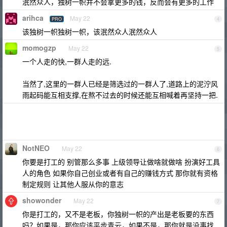
泯然众人，独树一帜并不会拿更多的钱，反而会有更多的工作
arihca
May 22
PRO
4
该独树一帜独树一帜，该泯然众人泯然众人
momogzp
May 22
5
一个人走的快,一群人走的远.
当然了,这里的一群人已经是筛选过的一群人了,道路上的泥泞风
雨起码能互相支撑,在熬不过去的时候还能互相喊着再坚持一把.
NotNEO
May 22
6
你要是打工的 别管那么多事 上级领导让做啥就做啥 扮演好工具
人的角色 如果你自己创业或者有自己的赚钱方式 那你就有资格
制定规则 让其他人服从你的意志
showonder
May 22
7
你是打工的，又不是老板，你独树一帜的产出是老板要的东西
吗？如果是，那你应该平步青云，如果不是，那你就是没事找