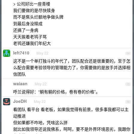
> 公司好比一座青楼
我们要做的是尽快赎身
而不是焦头烂额地争做头牌
到最后身没赎成
还搞了一身病
天天挨着老鸨子骂
老鸨还嫌我们年纪大
left7410
May 22
14
这不是一个单打独斗的年代了，团队配合还是很重要的，至于怎
么配合需要考验领导的管理能力了，你需要做的是放手并选择相
信团队
waiaan
May 22
15
呼兰说得好：“躺有躺的价格，卷有卷的价格”。
JoeDH
May 22
16
看团队 看平台 看老板，如果我觉得有前景，很多事我都可以主
动推进
但如果都不咋地，凭啥这么拼
就比如我领导还说我佛系，呵呵，要不是外界环境恶劣，我跟你