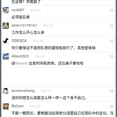
在这佛？早跑路了
nc4697
May 22
17
必须是后者
shen13176101
May 22
18
工作怎么开心怎么来
ODESZA
May 22
19
你只要保证不是团队里的最短板就行了，其他爱啥啥
Alias2023
May 22
20
@
dooono
出卖时间和肉体，还比婊子累哈哈
aoxiansheng
May 22
21
说的你想怎么就能怎么样一样～这个身不由己。
Beliver
May 22
22
不能一概而论，要根据当前局势分清楚自己在团队中的定位，在