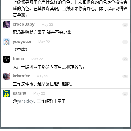
上级领导眼里充当什么样的角色，其次根据你的角色定位扮演合
适的角色。在其位谋其职，当然如果你有野心，你可以表现得锋
芒毕露，
crocoBaby
May 22
23
职场装糖就完事了,钱并不会少拿
youyouzi
May 22
24
《中庸》
focux
May 22
25
大厂一般团队中都会人才盘点和排名的。
kristofer
May 22
26
工作这件事，越早醒悟越早超脱。
safari9
May 22
27
@
yansideyu
工作经验丰富了