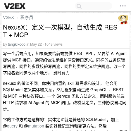
V2EX
程序员
›
NexusX：定义一次模型，自动生成 RES
T + MCP
By
tangkikodo
at May 22 · 1048 views
写一个后端应用，如果既要给前端提供 REST API ，又要给 AI Agent
提供 MCP 接口，通常的做法是维护两套接口定义。同样的业务逻辑
写两遍，同样的参数校验写两遍，同样的类型定义维护两遍。改一个
字段名要同步改两个地方， 费时费力
nexusx 的做法不同。你使用内置的 skill 聊需求和设计， 他会用
SQLModel 定义实体和关系，然后框架自动生成 GraphQL 、REST
和 MCP 三种协议接口。一个 Service 类和方法定义，同时服务前端
HTTP 请求和 AI Agent 的 MCP 调用。改模型定义，三种协议自动同
步。
它的工作方式是这样的：实体定义就是普通的 SQLModel ，加上
@
query
和 @
mutation
装饰器标记查询和变更方法。然后