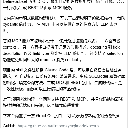
DefineSubset 声明 DTO ，框架自动处理数据加载和 N+1 问题。最后
一行代码生成 REST 路由或 MCP 服务。
它内置的申明式数据构建能力， 可以写出清晰明了的数据结构， 借助
pydantic 的能力， 在 MCP 中可以提供详尽的信息方便 LLM 去判
断。
它的 MCP 能力有被精心设计， 使用渐进披露的方式， 一方面节省
context ， 另一方面接口提供了详尽的信息描述，docstring 到 field
description 以及 field type 都能被 LLM 感知到。 还支持了 selection
功能避免返回过大的 reponse 浪费 context 。
项目的 skill 文件注册到 Claude Code 后，可以用自然语言描述业务
需求，AI 自动执行四阶段流程：澄清需求、生成 SQLModel 和数据库
初始化、填充查询方法、生成 DTO 和 REST 接口。生成的代码不是
一次性模板，而是可以直接演进的产品代码。
对于想要快速构建一个同时支持 REST 和 MCP 、并且代码结构清晰
好维护的后端应用来说，这个模式值得看看。
它甚至内置了一套 GraphQL 接口， 可以方便的查看持久层的数据
GitHub:
https://github.com/allmonday/sqlmodel-nexus