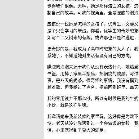
觉得我们很像。天呐，她是那样洁白的女孩，怎
制自己的故事。可我的视角里，全是朦胧的泡泡
应该说一说她是怎样的女孩了，优等生，文静又
是个只会学习的笨蛋。你看，优等生的奇妙想象
如写个二叉树来的有趣，或许那也只是种逃避，
更奇妙的是，我成为了高中时想象的大人了，我
系她了，不知道她对生活有没有自己的方向。
朦胧的泡泡来源于我们从没有表达什么，她热爱
书签，用掉了家里半瓶醋，把锅烧的黢黑。写过
事，是冬天的奶茶。很奇怪的事情，我没有摸到
其难熬，但我躲过了点名，提前回到班里，每天
我的零用钱并不那么够，所以有时候是我的牛奶
小伙，就是这样生猛。
我邀请她来我新装修的家里玩，这好像是为数不
怜，老天从没让我遇到过一个会做饭的女孩。我
侣，心里就得到了莫大的满足。