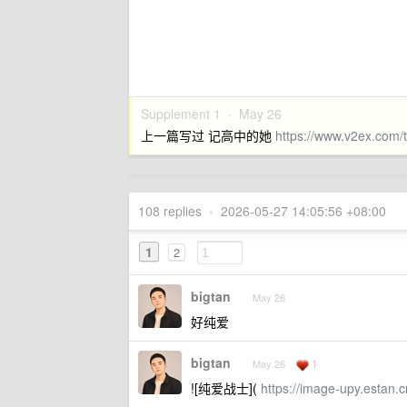
Supplement 1 ·
May 26
上一篇写过 记高中的她
https://www.v2ex.com/
108 replies
•
2026-05-27 14:05:56 +08:00
1
2
bigtan
May 26
好纯爱
bigtan
1
May 26
![纯爱战士](
https://image-upy.estan