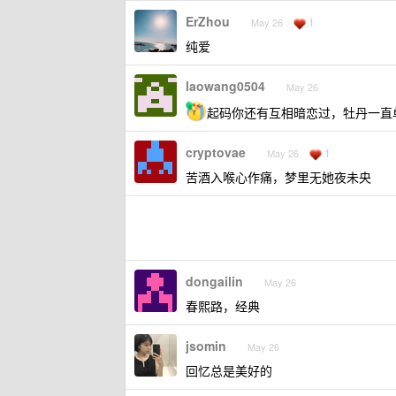
ErZhou
1
May 26
纯爱
laowang0504
May 26
起码你还有互相暗恋过，牡丹一直
cryptovae
1
May 26
苦酒入喉心作痛，梦里无她夜未央
dongailin
May 26
春熙路，经典
jsomin
May 26
回忆总是美好的