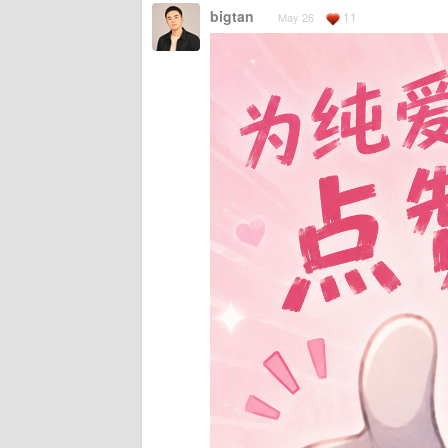
bigtan
11
May 26