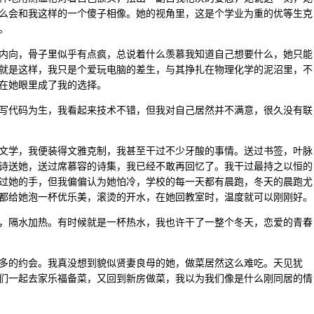
么会和我这样的一个傻子相像。她的视角里，这是个学业为重的优等生克
。
内向，骨子里似乎有点疯，总说着什么羡慕我知道自己想要什么，她只能
就是这样，我只是个爱玩电脑的差生，与其挣扎在物理化学的泥沼里，不
在她眼里成了我的选择。
写代码为生，我看起来技术不错，但我对自己居然并不满意，很久没有联
文学，我便装得文雅克制，我甚至干过不少牙酸的事情。送过书签，叶脉
诗送她，送过席慕容的诗集，我已经不敢再回忆了。我干过最持之以恒的
过她的手，但我偏偏认为她怕冷，学校的每一天都有晨跑，冬天的晨跑尤
都给她泡一杯优乐美，滚烫的开水，在她回教室时，温度就可以刚刚好。
，隔水加热。有时候就是一杯热水，我也许干了一整个冬天，恋爱的青春
多的约会。我真没想到貌似贤妻良母的她，做菜居然这么难吃。天见犹
们一起去家乐福备菜，又回到新房做菜，我以为我们像是什么刚同居的情