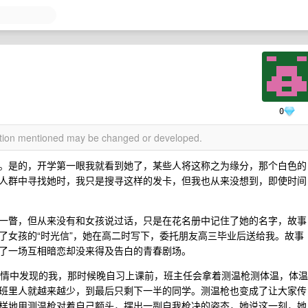
0
mation mentioned may be changed or developed.
。是的，开学第一眼我就看到她了，某些人将这称之为缘分，那个白色的
人群中寻找她时，我只是搜寻这样的发卡，但我也从来没想到，即使时间
一瞥，但从来没有和女孩说过话，只是在花名册中记住了她的名字，故事
了女孩的“时光信”，她在高二时写下，委托朋友高三毕业后送给我。故事
了一场互相暗恋却没来得及告白的青春剧场。
的疫情中发现的我，那时候晚自习上课前，班主任会拿着测温枪测体温，体温
班里人就越来越少，到最后只剩下一半的同学。测温枪也变成了让大家传
样地用测温枪对着自己额头，摆出一副自我枪决的姿态，她说这一刻，她