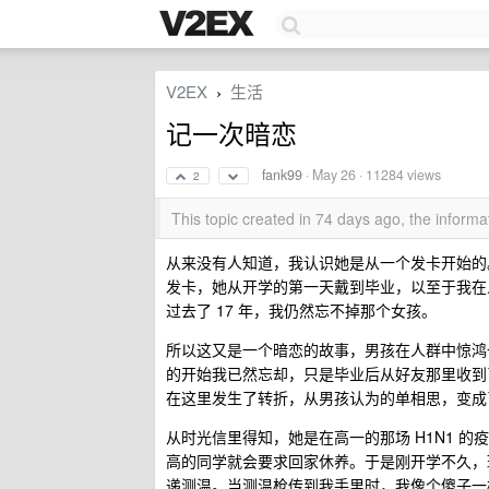
V2EX
生活
›
记一次暗恋
fank99
·
May 26
· 11284 views
2
This topic created in 74 days ago, the infor
从来没有人知道，我认识她是从一个发卡开始的
发卡，她从开学的第一天戴到毕业，以至于我在
过去了 17 年，我仍然忘不掉那个女孩。
所以这又是一个暗恋的故事，男孩在人群中惊鸿
的开始我已然忘却，只是毕业后从好友那里收到
在这里发生了转折，从男孩认为的单相思，变成
从时光信里得知，她是在高一的那场 H1N1 
高的同学就会要求回家休养。于是刚开学不久，
递测温。当测温枪传到我手里时，我像个傻子一