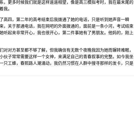
系，更多时候我们就是这样遥遥相望，像是高三模拟考时，我在最末尾的
着我。
了高四，第二年的高考结束后我拨通了她的电话，只是听到她声音一瞬
来，关于那通电话，我在网吧的外面拨通的，面前是一条小河，考试结束
她听起来非常开心，我也很开心，第二件事她有了男朋友。他妈的，刚上
们对对方甚至都不够了解，但我确信有无数个夜晚我因为她而辗转难眠，
小伙子常常需要这样一个女神，来满足自己的青春叙事的完整。如今我坐
一只工蜂，春熙路人潮涌动，我仍然习惯在人群中搜寻那样的发卡，只是