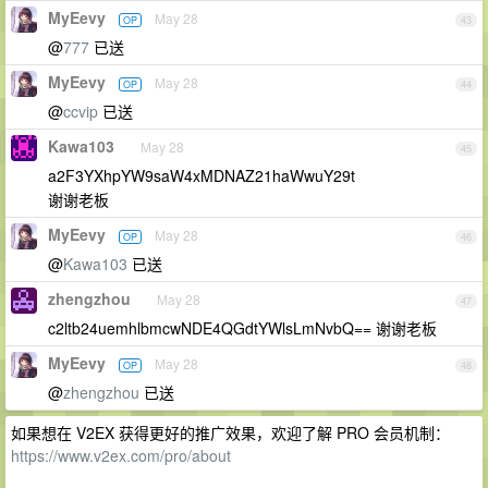
MyEevy
May 28
OP
43
@
777
已送
MyEevy
May 28
OP
44
@
ccvip
已送
Kawa103
May 28
45
a2F3YXhpYW9saW4xMDNAZ21haWwuY29t
谢谢老板
MyEevy
May 28
OP
46
@
Kawa103
已送
zhengzhou
May 28
47
c2ltb24uemhlbmcwNDE4QGdtYWlsLmNvbQ== 谢谢老板
MyEevy
May 28
OP
48
@
zhengzhou
已送
如果想在 V2EX 获得更好的推广效果，欢迎了解 PRO 会员机制：
https://www.v2ex.com/pro/about