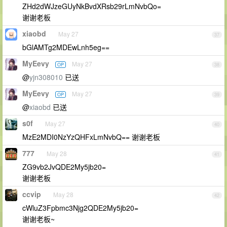
ZHd2dWJzeGUyNkBvdXRsb29rLmNvbQo=
谢谢老板
xiaobd
May 27
37
bGlAMTg2MDEwLnh5eg==
MyEevy
May 27
OP
38
@
yjn308010
已送
MyEevy
May 27
OP
39
@
xiaobd
已送
s0f
May 27
40
MzE2MDI0NzYzQHFxLmNvbQ== 谢谢老板
777
May 28
41
ZG9vb2JvQDE2My5jb20=
谢谢老板
ccvip
May 28
42
cWluZ3Fpbmc3Njg2QDE2My5jb20=
谢谢老板~