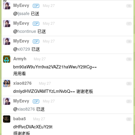
MyEevy
May 27
OP
16
@
ljssafe
已送
MyEevy
May 27
OP
17
@
hcontinue
已送
MyEevy
May 27
OP
18
@
xi0729
已送
Armyh
May 27
19
bm90aW9uYm9va2VAZ21haWwuY29tCg==
用用看
xiao8276
May 27
20
dmlydHVlZGVAMTYzLmNvbQ== 谢谢老板
MyEevy
May 27
OP
21
@
xiao8276
已送
baba5
May 27
22
dHRvcDVAcXEuY29t
感谢老板