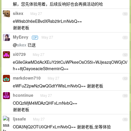
解，您先体验用着，后续反响好也会再搞活动的哈
sikex
May 27
10
eW9sb3h6eEBvdXRsb29rLmNvbQ==
谢谢老板
MyEevy
May 27
OP
11
@
sikex
已送
xi0729
May 27
12
eGlleGkwMDdAcXEuY29tCuWPkeeOsOS5i+WJjeazqOWGjOi/
h++8jOayoeacieS9meminQ==
markdown710
May 27
13
eWFuZ2pwNzQwQGdtYWlsLmNvbQ== 谢谢老板
hcontinue
May 27
14
ODQzMjM4MDAzQHFxLmNvbQ==
谢谢老板
ljssafe
May 27
15
ODA3NjQ2OTU0QHFxLmNvbQ== 谢谢老板,坐等体验