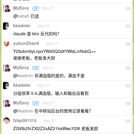
MyEevy
May 27
OP
23
@
baba5
已送
kkadmin
May 27
24
claude 是 kiro 反代的吗？
yukunZhan9
May 27
25
Y29ubm9yLnpoYW45QGdtYWlsLmNvbQ==
谢谢老板，老板发大财
MyEevy
May 27
OP
26
@
kkadmin
非满血版的是的，满血不是
kkadmin
May 27
27
分组倍率 0.4,满血版，输入和输出没看到
MyEevy
May 27
OP
28
@
kkadmin
在中转站后台的使用记录看看？
fzlqr091314
May 27
29
ZGVtb25rZXl2Z2xAZ21haWwuY29t 老板发财