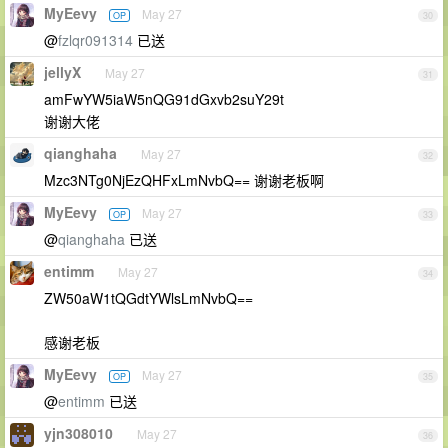
MyEevy
May 27
OP
30
@
fzlqr091314
已送
jellyX
May 27
31
amFwYW5iaW5nQG91dGxvb2suY29t
谢谢大佬
qianghaha
May 27
32
Mzc3NTg0NjEzQHFxLmNvbQ== 谢谢老板啊
MyEevy
May 27
OP
33
@
qianghaha
已送
entimm
May 27
34
ZW50aW1tQGdtYWlsLmNvbQ==
感谢老板
MyEevy
May 27
OP
35
@
entimm
已送
yjn308010
May 27
36