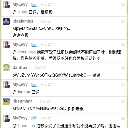
MyEevy
May 27
OP
3
@
lienoo
已送，继续蹬
ideal0miss
May 27
4
MjQyMDM4MjAwN0BxcS5jb20=
谢谢老板
MyEevy
May 27
OP
5
@
ideal0miss
抱歉享受了注册送余额就不能再加了哈，谢谢理
解，您先体验用着，后续反响好也会再搞活动的哈
danhua
May 27
6
bWluZ3h1YW45OTk2QGdtYWlsLmNvbQ== 谢谢
MyEevy
May 27
OP
7
@
danhua
已送
jibenmima
May 27
8
MTc5NjI1NDExN0BxcS5jb20= 谢谢老板
MyEevy
May 27
OP
9
@
jibenmima
抱歉享受了注册送余额就不能再加了哈，谢谢理