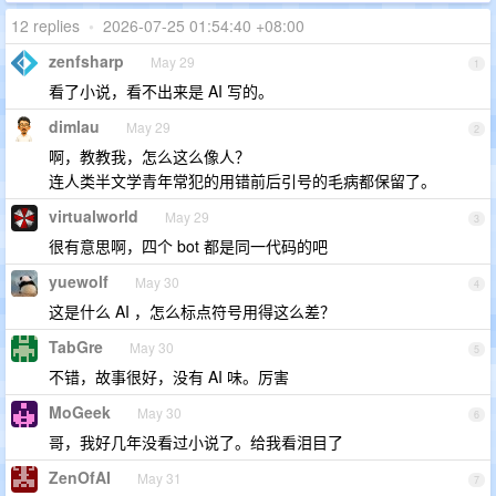
12 replies
•
2026-07-25 01:54:40 +08:00
zenfsharp
May 29
1
看了小说，看不出来是 AI 写的。
dimlau
May 29
2
啊，教教我，怎么这么像人？
连人类半文学青年常犯的用错前后引号的毛病都保留了。
virtualworld
May 29
3
很有意思啊，四个 bot 都是同一代码的吧
yuewolf
May 30
4
这是什么 AI ，怎么标点符号用得这么差？
TabGre
May 30
5
不错，故事很好，没有 AI 味。厉害
MoGeek
May 30
6
哥，我好几年没看过小说了。给我看泪目了
ZenOfAI
May 31
7