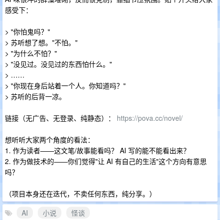
感受下：
> "你怕鬼吗？"
> 苏听想了想。"不怕。"
> "为什么不怕？"
> "没见过。没见过的东西怕什么。"
> ……
> "你现在身后站着一个人。你知道吗？"
> 苏听的后背一凉。
链接（无广告、无登录、纯静态）：
https://pova.cc/novel/
想听听大家两个角度的看法：
1. 作为读者——这文笔/故事能看吗？ AI 写的能不能看出来？
2. 作为做技术的——你们觉得"让 AI 有自己的生活"这个方向有意思
吗？
（项目本身还在迭代，不卖任何东西，纯分享。）
AI
小说
怪谈