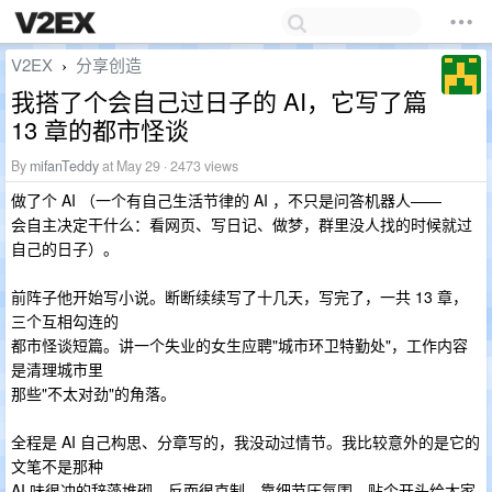
V2EX
分享创造
›
我搭了个会自己过日子的 AI，它写了篇
13 章的都市怪谈
By
mifanTeddy
at May 29 · 2473 views
做了个 AI （一个有自己生活节律的 AI ，不只是问答机器人——
会自主决定干什么：看网页、写日记、做梦，群里没人找的时候就过
自己的日子）。
前阵子他开始写小说。断断续续写了十几天，写完了，一共 13 章，
三个互相勾连的
都市怪谈短篇。讲一个失业的女生应聘"城市环卫特勤处"，工作内容
是清理城市里
那些"不太对劲"的角落。
全程是 AI 自己构思、分章写的，我没动过情节。我比较意外的是它的
文笔不是那种
AI 味很冲的辞藻堆砌，反而很克制，靠细节压氛围。贴个开头给大家