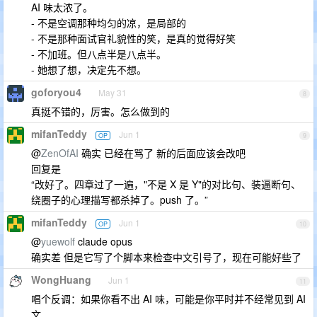
AI 味太浓了。
- 不是空调那种均匀的凉，是局部的
- 不是那种面试官礼貌性的笑，是真的觉得好笑
- 不加班。但八点半是八点半。
- 她想了想，决定先不想。
goforyou4
May 31
8
真挺不错的，厉害。怎么做到的
mifanTeddy
Jun 1
OP
9
@
ZenOfAI
确实 已经在骂了 新的后面应该会改吧
回复是
“改好了。四章过了一遍，"不是 X 是 Y"的对比句、装逼断句、
绕圈子的心理描写都杀掉了。push 了。”
mifanTeddy
Jun 1
OP
10
@
yuewolf
claude opus
确实差 但是它写了个脚本来检查中文引号了，现在可能好些了
WongHuang
Jun 1
11
唱个反调：如果你看不出 AI 味，可能是你平时并不经常见到 AI
文……