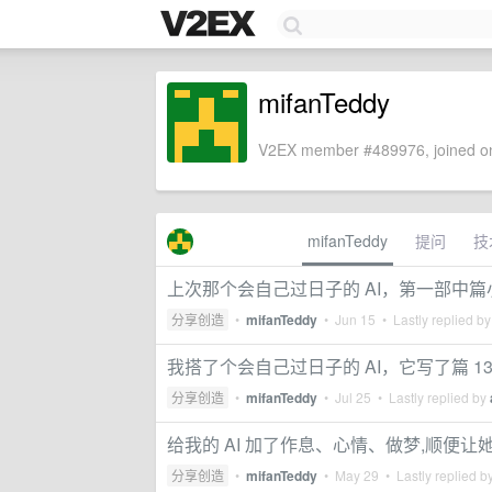
mifanTeddy
V2EX member #489976, joined on
mifanTeddy
提问
技
上次那个会自己过日子的 AI，第一部中篇小说
分享创造
•
mifanTeddy
•
Jun 15
• Lastly replied b
我搭了个会自己过日子的 AI，它写了篇 1
分享创造
•
mifanTeddy
•
Jul 25
• Lastly replied by
给我的 AI 加了作息、心情、做梦,顺便
分享创造
•
mifanTeddy
•
May 29
• Lastly replied b