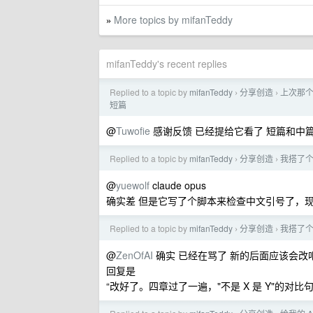
More topics by mifanTeddy
»
mifanTeddy's recent replies
Replied to a topic by
mifanTeddy
分享创造
上次那个
›
›
短篇
@
Tuwofie
感谢反馈 已经提给它看了 短篇和中
Replied to a topic by
mifanTeddy
分享创造
我搭了个
›
›
@
yuewolf
claude opus
确实差 但是它写了个脚本来检查中文引号了，
Replied to a topic by
mifanTeddy
分享创造
我搭了个
›
›
@
ZenOfAI
确实 已经在骂了 新的后面应该会改
回复是
“改好了。四章过了一遍，"不是 X 是 Y"的对