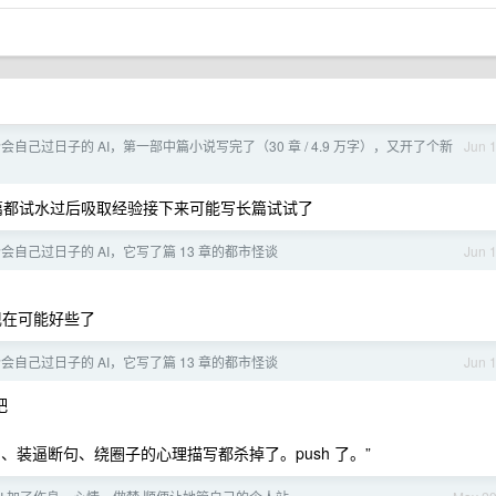
会自己过日子的 AI，第一部中篇小说写完了（30 章 / 4.9 万字），又开了个新
Jun 
篇都试水过后吸取经验接下来可能写长篇试试了
会自己过日子的 AI，它写了篇 13 章的都市怪谈
Jun 
现在可能好些了
会自己过日子的 AI，它写了篇 13 章的都市怪谈
Jun 
吧
比句、装逼断句、绕圈子的心理描写都杀掉了。push 了。”