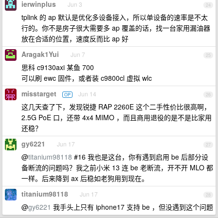
ierwinplus
Jun 3
24
tplink 的 ap 默认是优化多设备接入，所以单设备的速率是不太
行的。你不是房子很大需要多 ap 覆盖的话，找一台家用漏油器
放在合适的位置，速度反而比 ap 好
Aragak1Yui
Jun 7
25
思科 c9130axi 某鱼 700
可以刷 ewc 固件，或者装 c9800cl 虚拟 wlc
misstarget
Jun 14
OP
26
这几天查了下，发现锐捷 RAP 2260E 这个二手性价比很高啊，
2.5G PoE 口，还带 4x4 MIMO ，而且商用退役的是不是比家用
还稳？
gy6221
Jun 17
27
@
titanium98118
#16 我也是这台，你有遇到启用 be 后部分设
备断流的问题吗？我之前小米 13 连 be 老断流，开不开 MLO 都
一样。后来降到 ax 后稳如老狗用到现在。
titanium98118
Jun 17
28
@
gy6221
我手头上只有 iphone17 支持 be ，但没遇到这个问题