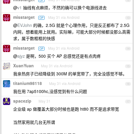
OP
12
@
v1
抽线有点麻烦，不然的确可以换个电源线进去
misstarget
May 31 via Android
OP
13
@
EVJohn
的确，2.5G 就是个心理作用，只是反正都布了 2.5G
内网，想着能用上就用。实际嘛，可能大部分时候都没那么高需
求，属于数框框的快感
misstarget
May 31 via Android
OP
14
@
ajyz
是啊，500 买个 AP 总感觉还是有点肉疼
XuanYuan
May 31 via Android
15
我亲热房子已经降级到 300M 的单宽带了，完全没感觉不够。
titanium98118
May 31 via Android
16
我在用 7ap5100hc,没感觉到有什么问题
spacezip
May 31
17
企业级 ap 做覆盖大部分时候也是跑 ht80 而不是追求带宽
当然家用就几台无所谓