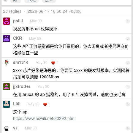
28 replies
•
2026-06-17 10:50:24 +08:00
psllll
May 30
1
换品牌那不 ac 也得换掉
CKR
May 30
2
这些 AP 正价感觉都是给你开票用的，你去闲鱼或者找代理商价
格能便宜一些
sm1314
May 30
1
3
3xxx 芯片好像是海思的，你要买 5xxx 的联发科版本，实测隔着
吊顶可以跑慢 1200Mbps
jjxtrotter
May 30
4
在用 aruba 的 ap 挺稳的，用了 6 年没掉线过，速度也没毛病
L0li
May 30
1
5
这个 ap
https://www.acwifi.net/30292.html
v1
May 30
6