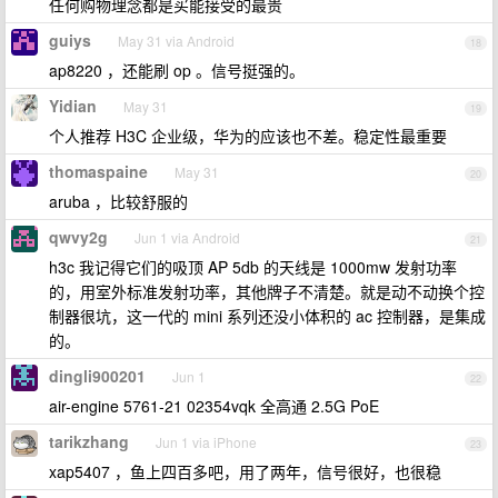
任何购物理念都是买能接受的最贵
guiys
May 31 via Android
18
ap8220 ，还能刷 op 。信号挺强的。
Yidian
May 31
19
个人推荐 H3C 企业级，华为的应该也不差。稳定性最重要
thomaspaine
May 31
20
aruba ，比较舒服的
qwvy2g
Jun 1 via Android
21
h3c 我记得它们的吸顶 AP 5db 的天线是 1000mw 发射功率
的，用室外标准发射功率，其他牌子不清楚。就是动不动换个控
制器很坑，这一代的 mini 系列还没小体积的 ac 控制器，是集成
的。
dingli900201
Jun 1
22
air-engine 5761-21 02354vqk 全高通 2.5G PoE
tarikzhang
Jun 1 via iPhone
23
xap5407 ，鱼上四百多吧，用了两年，信号很好，也很稳