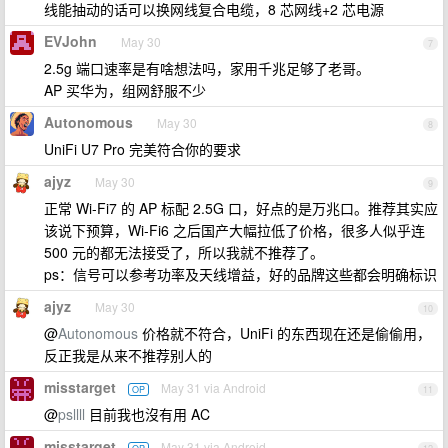
线能抽动的话可以换网线复合电缆，8 芯网线+2 芯电源
EVJohn
May 30
7
2.5g 端口速率是有啥想法吗，家用千兆足够了老哥。
AP 买华为，组网舒服不少
Autonomous
May 30
8
UniFi U7 Pro 完美符合你的要求
ajyz
May 30
9
正常 Wi-Fi7 的 AP 标配 2.5G 口，好点的是万兆口。推荐其实应
该说下预算，Wi-Fi6 之后国产大幅拉低了价格，很多人似乎连
500 元的都无法接受了，所以我就不推荐了。
ps：信号可以参考功率及天线增益，好的品牌这些都会明确标识
ajyz
May 30
10
@
Autonomous
价格就不符合，UniFi 的东西现在还是偷偷用，
反正我是从来不推荐别人的
misstarget
May 31 via Android
OP
11
@
psllll
目前我也沒有用 AC
misstarget
May 31 via Android