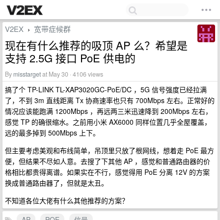
V2EX
宽带症候群
›
现在有什么推荐的吸顶 AP 么？希望是
支持 2.5G 接口 PoE 供电的
By
misstarget
at May 30 · 4106 views
搞了个 TP-LINK TL-XAP3020GC-PoE/DC ，5G 信号强度已经拉满
了，不到 3m 直线距离 Tx 协商速率也只有 700Mbps 左右。正常好的
情况应该能跑满 1200Mbps ，再远两三米迅速降到 200Mbps 左右，
感觉 TP 的确很缩水。之前用小米 AX6000 同样位置几乎全屋覆盖，
远的最多掉到 500Mbps 上下。
但主要考虑美观和布线简单，吊顶里只放了根网线，想着走 PoE 最方
便，但结果不尽如人意。去搜了下其他 AP ，感觉和普通路由器的价
格相比都贵得离谱。如果实在不行，感觉得用 PoE 分离 12V 的方案
换成普通路由器了，但就是太丑。
不知道各位大佬有什么其他推荐的方案？
AP
POE
信号