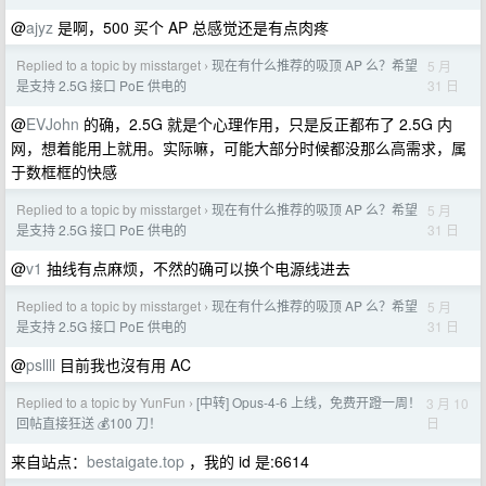
@
ajyz
是啊，500 买个 AP 总感觉还是有点肉疼
Replied to a topic by misstarget
现在有什么推荐的吸顶 AP 么？希望
5 月
›
31 日
是支持 2.5G 接口 PoE 供电的
@
EVJohn
的确，2.5G 就是个心理作用，只是反正都布了 2.5G 内
网，想着能用上就用。实际嘛，可能大部分时候都没那么高需求，属
于数框框的快感
Replied to a topic by misstarget
现在有什么推荐的吸顶 AP 么？希望
5 月
›
31 日
是支持 2.5G 接口 PoE 供电的
@
v1
抽线有点麻烦，不然的确可以换个电源线进去
Replied to a topic by misstarget
现在有什么推荐的吸顶 AP 么？希望
5 月
›
31 日
是支持 2.5G 接口 PoE 供电的
@
psllll
目前我也沒有用 AC
Replied to a topic by YunFun
[中转] Opus-4-6 上线，免费开蹬一周！
3 月 10
›
日
回帖直接狂送 💰100 刀！
来自站点：
bestaigate.top
，我的 id 是:6614