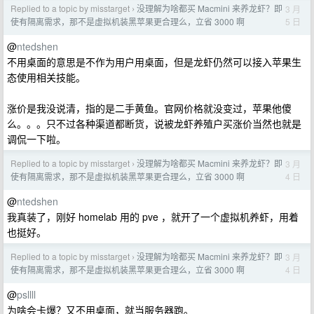
Replied to a topic by misstarget
没理解为啥都买 Macmini 来养龙虾？即
3 月
›
5 日
使有隔离需求，那不是虚拟机装黑苹果更合理么，立省 3000 啊
@
ntedshen
不用桌面的意思是不作为用户用桌面，但是龙虾仍然可以接入苹果生
态使用相关技能。
涨价是我没说清，指的是二手黄鱼。官网价格就没变过，苹果他傻
么。。。只不过各种渠道都断货，说被龙虾养殖户买涨价当然也就是
调侃一下啦。
Replied to a topic by misstarget
没理解为啥都买 Macmini 来养龙虾？即
3 月
›
4 日
使有隔离需求，那不是虚拟机装黑苹果更合理么，立省 3000 啊
@
ntedshen
我真装了，刚好 homelab 用的 pve ，就开了一个虚拟机养虾，用着
也挺好。
Replied to a topic by misstarget
没理解为啥都买 Macmini 来养龙虾？即
3 月
›
4 日
使有隔离需求，那不是虚拟机装黑苹果更合理么，立省 3000 啊
@
psllll
为啥会卡爆？又不用桌面，就当服务器跑。