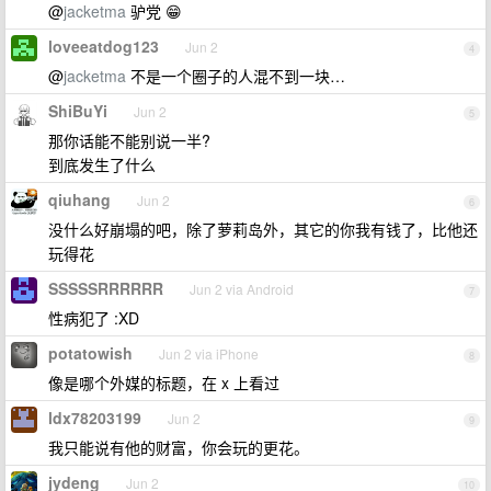
@
jacketma
驴党 😁
loveeatdog123
Jun 2
4
@
jacketma
不是一个圈子的人混不到一块…
ShiBuYi
Jun 2
5
那你话能不能别说一半?
到底发生了什么
qiuhang
Jun 2
6
没什么好崩塌的吧，除了萝莉岛外，其它的你我有钱了，比他还
玩得花
SSSSSRRRRRR
Jun 2 via Android
7
性病犯了 :XD
potatowish
Jun 2 via iPhone
8
像是哪个外媒的标题，在 x 上看过
ldx78203199
Jun 2
9
我只能说有他的财富，你会玩的更花。
jydeng
Jun 2
10