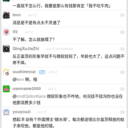
一直就不怎么行，我要是那么有钱那肯定「我不吃牛肉」
levn
Jun 2
11
消息是不是有点太不灵通了
tf2
Jun 2
12
不了解。怎么就崩塌了？
QingXuJiaZhi
Jun 2 via Android
13
反正盖茨的形象早就不与微软挂钩了，年龄也大了，这点问题不
疼不痒。
oushirencai
Jun 2
OP
14
@
levn
啊，哦
username2000
Jun 2
15
@
cmdOptionKana
微软形象也不咋地，何况挂不挂沟你也没在
他那消费多少钱
youyouzi
Jun 2
16
想起 B 站有个外国博主“碳水哥”，每次都说怪比尔盖茨释放的蚊
子来咬他，都是他的错。