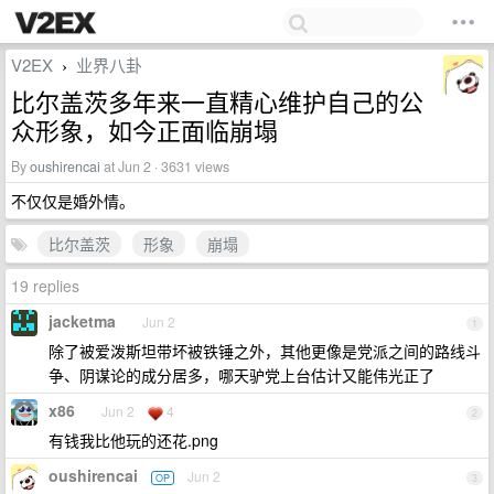
V2EX
业界八卦
›
比尔盖茨多年来一直精心维护自己的公
众形象，如今正面临崩塌
By
oushirencai
at Jun 2 · 3631 views
不仅仅是婚外情。
比尔盖茨
形象
崩塌
19 replies
jacketma
Jun 2
1
除了被爱泼斯坦带坏被铁锤之外，其他更像是党派之间的路线斗
争、阴谋论的成分居多，哪天驴党上台估计又能伟光正了
x86
Jun 2
4
2
有钱我比他玩的还花.png
oushirencai
Jun 2
OP
3