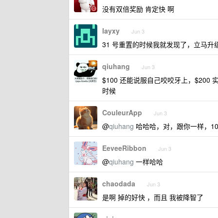
没有双倍奖励 肯定快 啊
layxy
Jun 3
31 号重置的时候我就发现了，立马升级了
qiuhang
Jun 3
$100 还能说服自己咬咬牙上，$200
时候
CouleurApp
Jun 3
@
qiuhang
哈哈哈，对，跟你一样，10
EeveeRibbon
Jun 3
@
qiuhang
一样哈哈
chaodada
Jun 3
是啊 掉的好快 ，而且 我被降智了