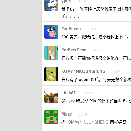
yjxjn
Jun 3
我 Plus ，昨天晚上居然触发了 5
了。。。。
YanSeven
Jun 3
200 美刀，把我的牙咬崩我也上不了。
PerFectTime
Jun 3
但有没有可能你把活都交给他办，可以
KOMA1NIUJUNSHENG
Jun 3
自从有了 agent 以后，每天无数个
lifei6671
Jun 3
@
layxy
我发现 20x 的还不如当时 5
Muze
Jun 3
@
KOMA1NIUJUNSHENG
同样好奇