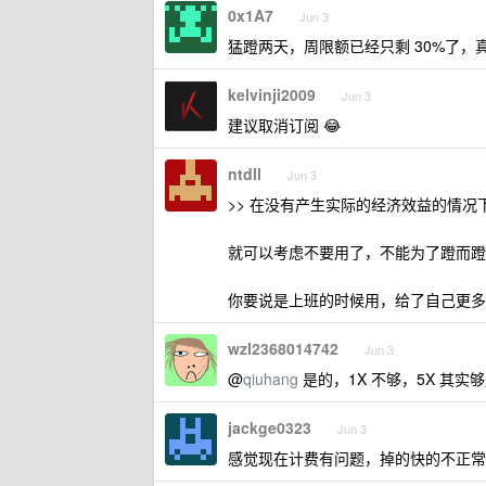
0x1A7
Jun 3
猛蹬两天，周限额已经只剩 30%了，
kelvinji2009
Jun 3
建议取消订阅 😂
ntdll
Jun 3
>> 在没有产生实际的经济效益的情况
就可以考虑不要用了，不能为了蹬而蹬，
你要说是上班的时候用，给了自己更多
wzl2368014742
Jun 3
@
qiuhang
是的，1X 不够，5X 其实够
jackge0323
Jun 3
感觉现在计费有问题，掉的快的不正常