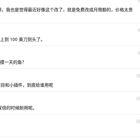
H 限额，我也是觉得最近好像这个改了，就是免费改成月限额的，价格太贵
上到 100 美刀到头了。
摸一天的鱼？
1
新项目和小插件，到底给谁用呢
1
x 双倍的时候耐用呢。
1