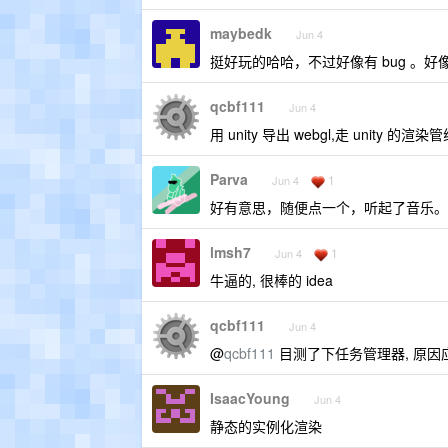
maybedk
Jun 4
挺好玩的哈哈，不过好像有 bug 。
qcbf111
Jun 4
用 unity 导出 webgl,走 unity 
Parva
1
Jun 4
好有意思，随便点一个，听起了音乐。
lmsh7
1
Jun 4
牛逼的, 很棒的 idea
qcbf111
Jun 4
@
qcbf111
目测了下任务管理器, 原因
IsaacYoung
Jun 4
静态的实例化渲染