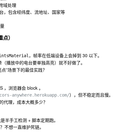
跨域处理
公开电台，包含经纬度、流地址、国家等
向量
重点）
，帧率在低端设备上会掉到 30 以下。
intsMaterial
晕（播放中的电台要单独高亮）就不好做了。
亮点”场景下的最佳实践？
 ，浏览器会 block 。
），但不稳定而且慢。
cors-anywhere.herokuapp.com/
的代理，成本大概多少？
我是半手工检测 + 脚本定期跑。
 ？不想一直维护死链。