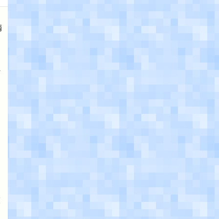
两
一
在