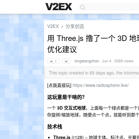
V2EX
分享创造
›
用 Three.js 撸了一个 
优化建议
xingwangchan
·
Jun 4
· 3588 views
1
This topic created in 65 days ago, the infor
[点我直接玩]
https://www.radiosphere.live/
这玩意是干啥的？
一个
3D 交互式地球
，上面每一个绿点都是一个真实在线
你旋转/缩放地球，随便点一个点，就能听到那
技术栈
Three.js
(r128) – 地球主体、标注点、光晕