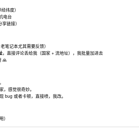
算经纬度）
随机电台
成分享链接）
/ 老笔记本尤其需要反馈）
址
，直接评论丢给我（国家 + 流地址），我批量加进去
🙏
。
家，感觉很奇妙。
 bug 或者卡顿，直接喷，我改。
用）