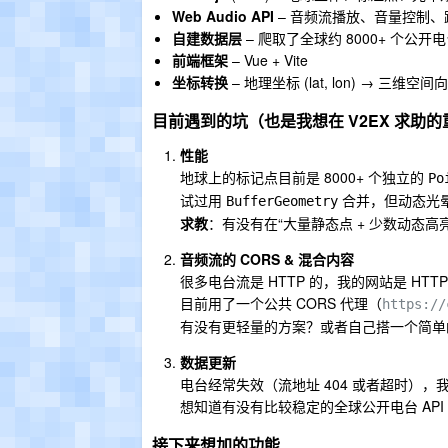
Web Audio API
– 音频流播放、音量控制、
自建数据层
– 爬取了全球约 8000+ 个
前端框架
– Vue + Vite
坐标转换
– 地理坐标 (lat, lon) → 三维空间
目前遇到的坑（也是我想在 V2EX 求助的
性能
地球上的标记点目前是 8000+ 个独立的
Po
试过用
合并，但动态光
BufferGeometry
求教
：有没有在“大量静态点 + 少数动态高
音频流的 CORS & 混合内容
很多电台流是 HTTP 的，我的网站是 HTTPS
目前用了一个公共 CORS 代理（
https://
有没有更轻量的方案？或者自己搭一个简单
数据更新
电台经常失效（流地址 404 或者超时），
想知道有没有比较稳定的全球公开电台 API
接下来想加的功能