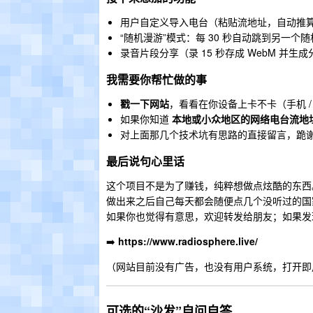
用户自定义导入电台（粘贴流地址，自动推
“随机漫游”模式：每 30 秒自动跳到另一个
录音片段分享（录 15 秒存成 WebM 并生
我需要你帮忙做的事
戳一下网站
，看看在你设备上卡不卡（手机 
如果你知道
本地或小众地区的网络电台流地
对上面那几个技术坑有思路的直接留言，跪谢 
最后说句心里话
这个项目不是为了赚钱，纯粹想做点炫酷的东西
做出来之后自己每天都会随便点几个没听过的国
如果你也觉得有意思，欢迎转发给朋友；如果发现
➡️
https://www.radiosphere.live/
（网站目前没有广告，也没有用户系统，打开即
可选的“沙发”自问自答