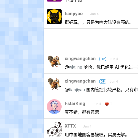
tianjiyao
Jun 4
挺好玩，，只是为啥大陆没有亮的。。
xingwangchan
Jun 4
OP
@
wktline
哈哈，我已经用 AI 优化
xingwangchan
Jun 4
OP
@
tianjiyao
国内管控比较严格，只有市
FstarKing
1
Jun 4
真不错，挺有意思
XTTX
Jun 4
用中国地图容易被喷，实属无解。