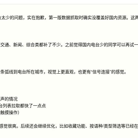
电台太少的问题，实在抱歉，第一版数据抓取时确实没覆盖好国内资源。这
、交通、新闻、综合类都补了不少。之前觉得国内电台少的同学可以再试
条弧线到电台所在城市，视觉上更直观，也更有“信号连接”的感觉。
无声的情况
电台列表拉取都快了一点点
端触摸操作）
的感觉很爽。后续还会继续优化，比如收藏功能、按语种/类型筛选等已经