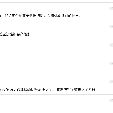
1
好像是我点某个频道无数据的话，会随机跳到别的地方。
1
的渲染管线应该性能会高很多
1
1
1
应该在 pso 管线状态切换,还有渲染元素剔除排序收集这个阶段
1