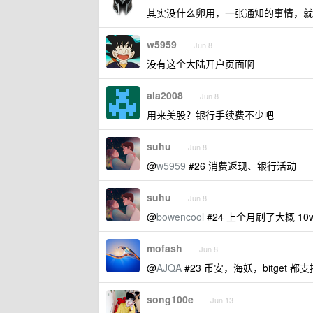
其实没什么卵用，一张通知的事情，就
w5959
Jun 8
没有这个大陆开户页面啊
ala2008
Jun 8
用来美股？银行手续费不少吧
suhu
Jun 8
@
w5959
#26 消费返现、银行活动
suhu
Jun 8
@
bowencool
#24 上个月刷了大概 10
mofash
Jun 8
@
AJQA
#23 币安，海妖，bitget
song100e
Jun 13