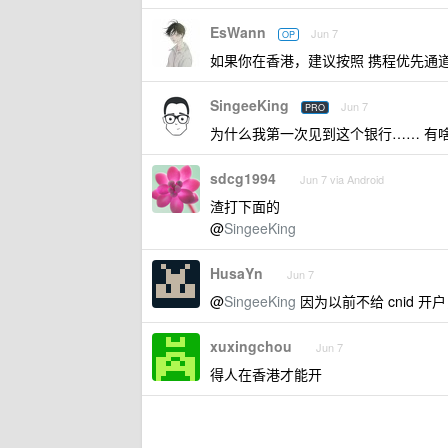
EsWann
Jun 7
OP
如果你在香港，建议按照 携程优先通
SingeeKing
Jun 7
PRO
为什么我第一次见到这个银行…… 有
sdcg1994
Jun 7 via Android
渣打下面的
@
SingeeKing
HusaYn
Jun 7
@
SingeeKing
因为以前不给 cnid 
xuxingchou
Jun 7
得人在香港才能开