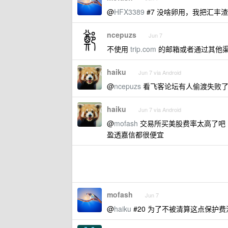
@
HFX3389
#7 没啥卵用，我把汇丰渣
ncepuzs
Jun 7
不使用
trip.com
的邮箱或者通过其他
haiku
Jun 7 via Android
@
ncepuzs
看飞客论坛有人偷渡失败
haiku
Jun 7 via Android
@
mofash
交易所买美股费率太高了吧
盈透嘉信都很便宜
mofash
Jun 7
@
haiku
#20 为了不被清算这点保护