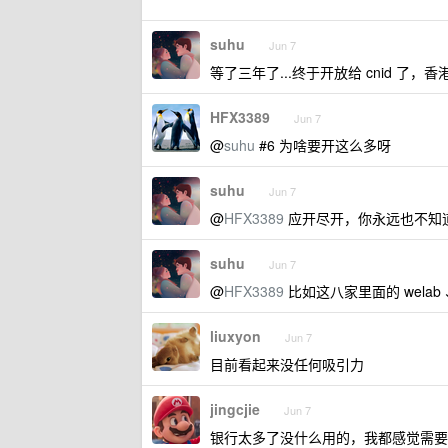
suhu
Jun 7
等了三年了...终于开放给 cnid 
HFX3389
Jun 7
@
suhu
#6 为啥要开这么多呀
suhu
Jun 7
@
HFX3389
应开尽开，你永远也不知道
suhu
Jun 7
@
HFX3389
比如这八家里面的 welab 
liuxyon
Jun 7
目前看起来没任何吸引力
jingcjie
Jun 7
银行太多了没什么用的，我都感觉需要精简