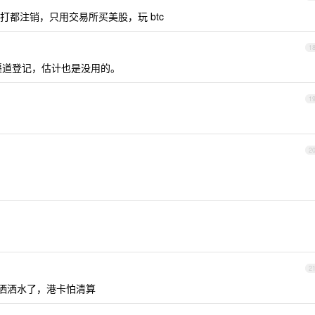
打都注销，只用交易所买美股，玩 btc
1
渠道登记，估计也是没用的。
1
了
2
2
费洒洒水了，港卡怕清算