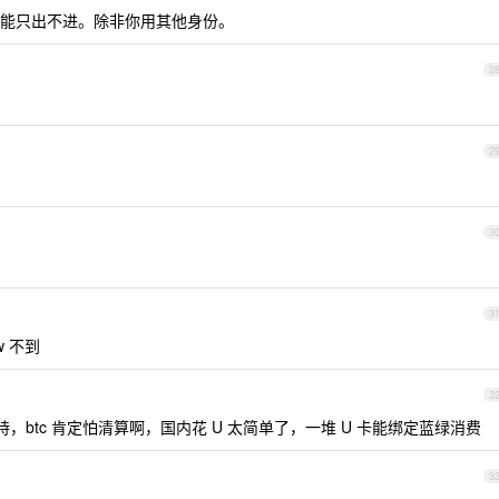
能只出不进。除非你用其他身份。
2
2
3
3
w 不到
3
 都支持，btc 肯定怕清算啊，国内花 U 太简单了，一堆 U 卡能绑定蓝绿消费
3