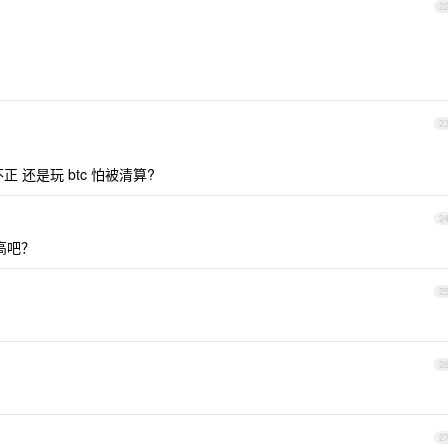
2
2
 还是玩 btc 怕被清算?
2
高吧？
2
2
2