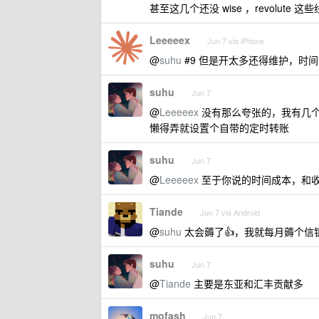
甚至这几个还没 wise ，revolute 
Leeeeex
Jun 7 via iPhone
@
suhu
#9 但是开太多还得维护，时
suhu
Jun 7
@
Leeeeex
没有那么夸张的，我有几
懒得弄就设置个自带的定时转账
suhu
Jun 7
@
Leeeeex
至于你说的时间成本，和
Tiande
Jun 7 via Android
@
suhu
太会薅了👍，我就每月薅个信银
suhu
Jun 7
@
Tiande
主要是东亚和汇丰贡献多
mofash
Jun 7