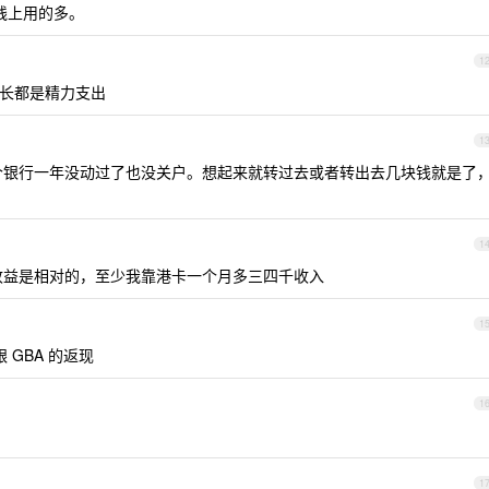
这些线上用的多。
1
间长都是精力支出
1
个银行一年没动过了也没关户。想起来就转过去或者转出去几块钱就是了
1
收益是相对的，至少我靠港卡一个月多三四千收入
1
 GBA 的返现
1
1