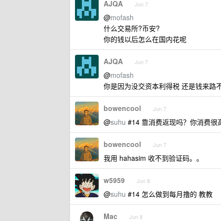
AJQA
Jun 7
@
mofash
什么交易所?币安?
你的钱以后怎么在国内花呢
AJQA
Jun 7
@
mofash
你是因为没交资本利得税 还是钱来路不正
bowencool
Jun 7
@
suhu
#14 靠消费返现吗？你消费很
bowencool
Jun 7
我用 hahasim 收不到验证码。。
w5959
Jun 8
@
suhu
#14 怎么做到每月撸的 教教
Mac
Jun 8