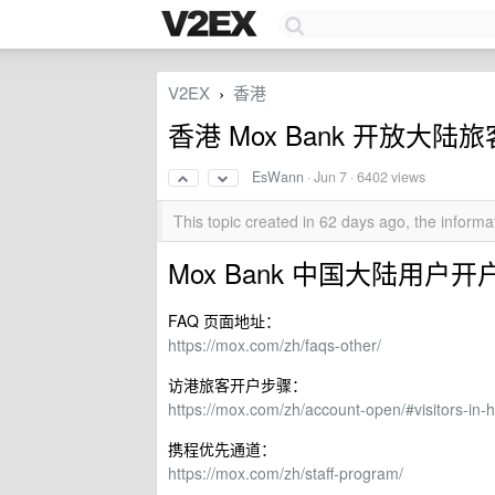
V2EX
香港
›
香港 Mox Bank 开放大陆
EsWann
·
Jun 7
· 6402 views
This topic created in 62 days ago, the infor
Mox Bank 中国大陆用户
FAQ 页面地址：
https://mox.com/zh/faqs-other/
访港旅客开户步骤：
https://mox.com/zh/account-open/#visitors-in-
携程优先通道：
https://mox.com/zh/staff-program/