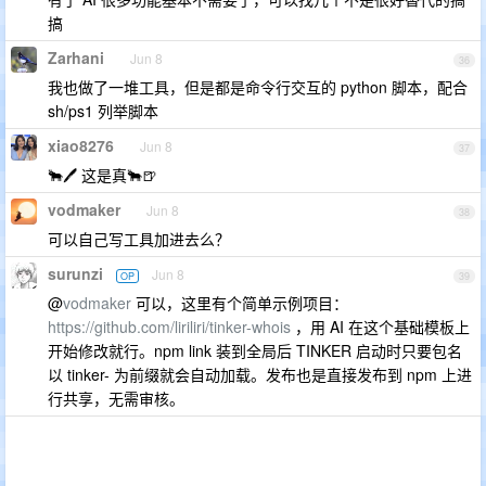
搞
Zarhani
Jun 8
36
我也做了一堆工具，但是都是命令行交互的 python 脚本，配合
sh/ps1 列举脚本
xiao8276
Jun 8
37
🐂🖊 这是真🐂🍺
vodmaker
Jun 8
38
可以自己写工具加进去么？
surunzi
Jun 8
OP
39
@
vodmaker
可以，这里有个简单示例项目：
https://github.com/liriliri/tinker-whois
，用 AI 在这个基础模板上
开始修改就行。npm link 装到全局后 TINKER 启动时只要包名
以 tinker- 为前缀就会自动加载。发布也是直接发布到 npm 上进
行共享，无需审核。