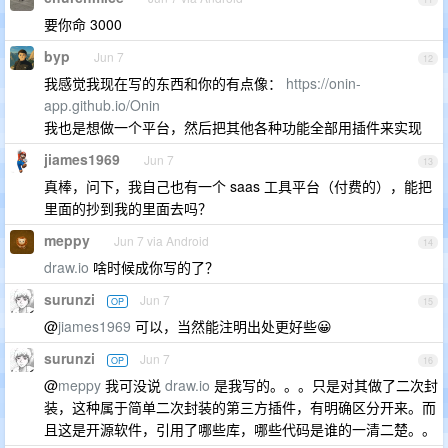
要你命 3000
byp
Jun 7
12
我感觉我现在写的东西和你的有点像：
https://onin-
app.github.io/Onin
我也是想做一个平台，然后把其他各种功能全部用插件来实现
jiames1969
Jun 7
13
真棒，问下，我自己也有一个 saas 工具平台（付费的），能把
里面的抄到我的里面去吗？
meppy
Jun 7 via Android
14
draw.io
啥时候成你写的了？
surunzi
Jun 7
OP
15
@
jiames1969
可以，当然能注明出处更好些😀
surunzi
Jun 7
OP
16
@
meppy
我可没说
draw.io
是我写的。。。只是对其做了二次封
装，这种属于简单二次封装的第三方插件，有明确区分开来。而
且这是开源软件，引用了哪些库，哪些代码是谁的一清二楚。。