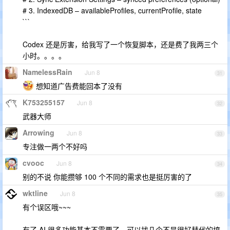
# 3. IndexedDB – availableProfiles, currentProfile, state
```
Codex 还是厉害，给我写了一个恢复脚本，还是费了我两三个
小时。。。。
NamelessRain
Jun 8
31
想知道广告费能回本了没有
K753255157
Jun 8
32
武器大师
Arrowing
Jun 8
33
专注做一两个不好吗
cvooc
Jun 8
34
别的不说 你能攒够 100 个不同的需求也是挺厉害的了
wktline
Jun 8
35
有个误区哦~~~
有了 AI 很多功能基本不需要了，可以找几个不是很好替代的搞