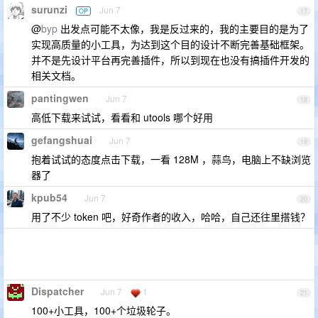
surunzi
Jun 7
OP
17
@
byp
出发点可能不太像，我是反过来的，我的主要目的是为了
实现高质量的小工具，为达到这个目的设计不断完善基础框架。
并不是先设计平台再完善插件，所以到现在也没有搞插件开发的
相关文档。
pantingwen
Jun 7
18
高低下载来试试，看看和 utools 哪个好用
gefangshuai
Jun 7
19
抱着试试的态度点击下载，一看 128M ，蒜鸟，电脑上不缺浏览
器了
kpub54
Jun 7
20
用了不少 token 吧，好奇作者的收入，哈哈，自己还往里搭钱？
Dispatcher
Jun 7
1
21
100+小工具，100+个垃圾轮子。