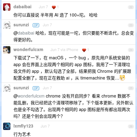
dabaibai
Jun 7
1
22
你可以直接说 半年用 AI 造了 100+坨。 哈哈
surunzi
Jun 7
OP
23
@
dabaibai
哈哈，现在可能是一坨，但只要能不断迭代，总会变
得更好的。
wonderfulcxm
Jun 7 via iPhone
1
24
下载试了一下，在 macOS ，一个 bug ，原先用户系统安装的
app 会在界面上出现两个相同的 app 图标，我用了一下清理垃
圾文件的 app ，默认勾选了全部，结果把我 Chrome 的扩展跟
配置全删了，现在正在救助 ai ，从 timemachine 恢复…
surunzi
Jun 7
OP
25
@
wonderfulcxm
chrome 没有开启同步？看来 chrome 数据不
能乱删，我已经把这个清理项移除了，下个版本更新，另外默认
也是全不勾选了。出现两个相同的 app 图标是所有都出现两次
吗？还是个别会出现两个？
lxmfly123
Jun 7
26
行为艺术