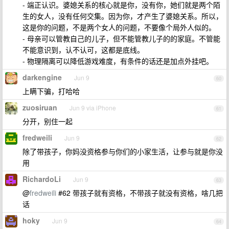
- 端正认识。婆媳关系的核心就是你，没有你，她们就是两个陌
生的女人，没有任何交集。因为你，才产生了婆媳关系。所以，
这是你的问题，不是两个女人的问题，不要像个局外人似的。
- 母亲可以管教自己的儿子，但不能管教儿子的的家庭。不管能
不能意识到，认不认可，这都是底线。
- 物理隔离可以降低游戏难度，有条件的话还是加点外挂吧。
darkengine
Jun 9
60
上瞒下骗，打哈哈
zuosiruan
Jun 9 via iPhone
61
分开，别住一起
fredweili
Jun 9
62
除了带孩子，你妈没资格参与你们的小家生活，让参与就是你没
用
RichardoLi
Jun 9
63
@
fredweili
#62 带孩子就有资格，不带孩子就没有资格，啥几把
话
hoky
Jun 9
64