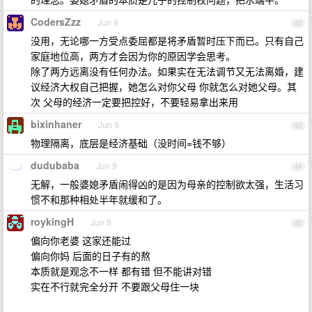
CodersZzz
Jun 9
42
没用，无论哪一方受点委屈都是将矛盾暂时压下而已。只有自己
家庭地位高，两方才会因为你的原因学会思考。
除了两方远离没有任何办法。如果实在无法调节又无法离婚，建
议经济大权自己把握，她怎么对你父母 你就怎么对她父母。其
次 父母的经济一定要把控好，不要轻易拿出来用
bixinhaner
Jun 9
43
物理隔离，底层是经济基础（没时间=钱不够）
dudubaba
Jun 9
44
无解，一般婆媳矛盾闹得凶的是因为母亲的控制欲太强，生活习
惯不和那种相处半年就缓和了。
roykingH
Jun 9
45
偏向你老婆 这家还能过
偏向你妈 后面的日子有的熬
本质就是观念不一样 都有错 但不能讲对错
实在不行就完全分开 不要跟父母住一块