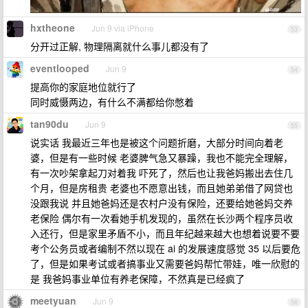
hxtheone
Jun 9 via iPhone
53
分开过正解, 物理隔离就什么事儿都没有了
eventlooped
Jun 9
54
提高你的家庭地位就行了
同时威慑两边，有什么不满都给你憋着
tan90du
Jun 9
55
说实话 我最近三年也是被这个问题折磨，大部分时间向着老
婆，但是有一些时候 老婆脾气急又暴躁，我也不能完全理解，
有一次吵架拿起刀对着我 吓死了，然后也让我爸妈搬出去住几
个月，但是房租贵 老婆也不愿意出钱，而且她弟弟借了网贷也
没跟我说 并且她爸妈还是农村户没有保险，还要给她爸妈交养
老保险 偶尔有一次看她手机发现的，虽然在长沙两个程序员收
入还行，但是家里矛盾不小，而且年纪越来越大也想着说要不要
考个公务员或者编制不然以现在 ai 的发展速度感觉 35 以后要危
了，但是如果考试或者搞事业又需要爸妈帮忙带娃，唯一欣慰的
是 我爸妈事业单位有养老保障，不然真是已经疯了
meetyuan
Jun 9
56