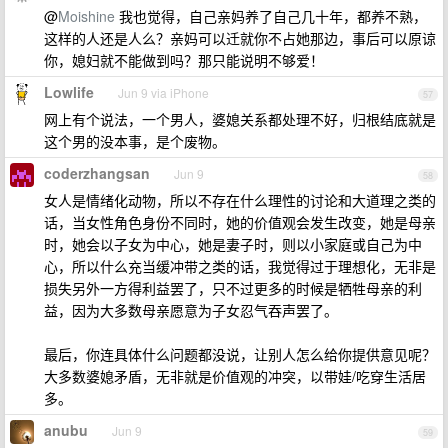
@
Moishine
我也觉得，自己亲妈养了自己几十年，都养不熟，
这样的人还是人么？亲妈可以迁就你不占她那边，事后可以原谅
你，媳妇就不能做到吗？那只能说明不够爱！
Lowlife
Jun 9 via iPhone
57
网上有个说法，一个男人，婆媳关系都处理不好，归根结底就是
这个男的没本事，是个废物。
coderzhangsan
Jun 9
58
女人是情绪化动物，所以不存在什么理性的讨论和大道理之类的
话，当女性角色身份不同时，她的价值观会发生改变，她是母亲
时，她会以子女为中心，她是妻子时，则以小家庭或自己为中
心，所以什么充当缓冲带之类的话，我觉得过于理想化，无非是
损失另外一方得利益罢了，只不过更多的时候是牺牲母亲的利
益，因为大多数母亲愿意为子女忍气吞声罢了。
最后，你连具体什么问题都没说，让别人怎么给你提供意见呢？
大多数婆媳矛盾，无非就是价值观的冲突，以带娃/吃穿生活居
多。
anubu
Jun 9
59