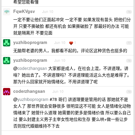
希望您能看懂
FqwKVgsv
Jun 10
76
一定不要让他们正面起冲突 一定不要 如果发现有苗头 把他们分
开 只要不撕破脸 都还有机会 如果撕破脸了 那最好的办法 可能
就是隔离开 不要见面
yuzhiboprogram
Jun 10
1
77
无脑帮老婆的男人，我都看不起的。评论区这种货色也挺多的
yuzhiboprogram
Jun 10
78
@
coderzhangsan
大家都是成人，在社会上混，不讲道理。讲
啥？她出去了。不讲道理吗？不讲道理能活这么大也是难得了。
那为什么回家就开始情绪化，不用讲道理了呢
coderzhangsan
Jun 10
79
@
yuzhiboprogram
#78 哥们 讲道理要是管用的话 那她就不是
女人了 那世界就会安静很多 很明显这不可能 女人是情绪化动物
情绪来了 她管什么道理 她需要的更多是情绪价值 所以要么自己
过 要么封建主义男子主宰女性地位和生存 要么哄+做一些让步
否则现代婚姻维持不下去