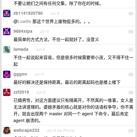
不要让她们之间有任何交集，除了你在的时候。
zb1141920796
Jun 9
65
@
Lowlife
那这个世界上废物挺多的。。。
9684xtpa
Jun 9
66
最简单的方式方法，不住一起就好了，没意义
lamada
Jun 9
67
不住一起说起来容易，但是很多时候需要带小孩，又不得不住一
起
gggon
Jun 9
68
最好的解决还是保持距离，最近的距离起码也是楼上楼下
zzf2019
Jun 9
69
已婚男性，对这方面建议只有隔离开，不然真的一堆事，女人是
无法讲道理的。婆媳矛盾的核心就是对你的话语权争夺，你不离
开，就会出现两个 master 对同一个 agent 下命令，最后肯定
agent 崩溃的。
webcape233
Jun 9 via iPhone
70