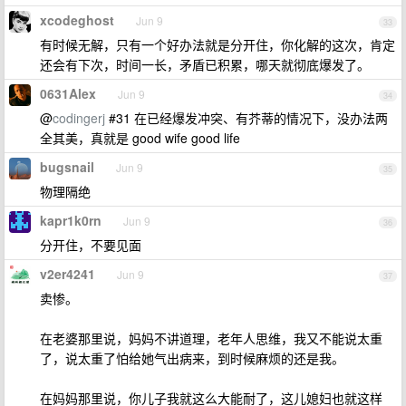
xcodeghost
Jun 9
33
有时候无解，只有一个好办法就是分开住，你化解的这次，肯定
还会有下次，时间一长，矛盾已积累，哪天就彻底爆发了。
0631Alex
Jun 9
34
@
codingerj
#31 在已经爆发冲突、有芥蒂的情况下，没办法两
全其美，真就是 good wife good life
bugsnail
Jun 9
35
物理隔绝
kapr1k0rn
Jun 9
36
分开住，不要见面
v2er4241
Jun 9
37
卖惨。
在老婆那里说，妈妈不讲道理，老年人思维，我又不能说太重
了，说太重了怕给她气出病来，到时候麻烦的还是我。
在妈妈那里说，你儿子我就这么大能耐了，这儿媳妇也就这样