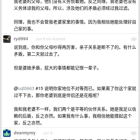
我老婆的父母，他们没有义务惯着她。反之同理，我老婆也没有
义务体谅我的父母。所以，涉及他们的矛盾必须经过我过滤。
同理，我也不会管我老婆家里的事情。因为我相信她能处理好自
己家的事。
ryd994
Jun 9 via Android
19
说到底，你和你父母吵得再厉害，亲子关系是断不了的。有什么
矛盾，第二天就过去了。
但是婆媳矛盾，屁大的事情都能记恨一辈子。
@
uqf0663
#15 说明你家地位不对等而已。如果离了你这个家就
过不下去，那你老婆到底是伴侣还是花瓶呢？
我和我老婆不一样，我们两个是平等的伙伴关系。她是我足以信
赖的后盾，反之亦然。如果我有什么事，我相信她能撑起这个
家，反之亦然。
dearmymy
Jun 9
20