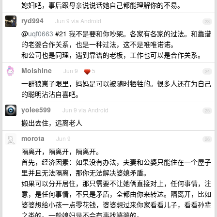
媳妇吧，事后跟母亲说说话她自己都能理解你的不易。
ryd994
Jun 9 via Android
23
@
uqf0663
#21 我不是要和你吵架。各家有各家的过法。和靠谱
的老婆合作关系，也是一种过法，这不是唯唯诺诺。
和公司也是同理，遇到靠谱的老板，工作也可以是合作关系。
Moishine
Jun 9
5
24
一群狼崽子眼里，妈妈是可以被随时牺牲的。很多人还在为自己
的聪明沾沾自喜吧。
yolee599
Jun 9 via Android
25
搬出去住，远离老人
morota
Jun 9
26
隔离开，隔离开，隔离开。
首先，经济因素：如果没有办法，夫妻和公婆只能住在一个屋子
里并且无法隔离，那你无法解决婆媳矛盾。
如果可以分开居住，那只需要不让她俩直接对上，任何事情，注
意，是任何事情，不只是矛盾，全都由你来转达。隔离开，比如
婆婆想给小孩一点零花钱，婆婆想过来你家看看儿子，看看孙辈
之类的。一般媳妇是不会有事找婆婆的。