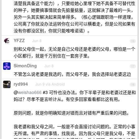
清楚我具备这个能力），只要给她心里埋下她不具备不可替代性
的种子，她要搞事情就会先掂量掂量，这就解决了最难的一头，
另外一头其实解决起来简单得多。（核心逻辑跟职场一样道理，
公司离了你就没办法运转你在公司可以横着走，但是公司如果有
没有你都没区别，你就只能唯唯诺诺）。
YFZZ
Jun 8
16
别和父母住一起，无论是自己父母还是老婆的父母，哪怕是一个
小区都行，就是千万别住在一套房子里。
SimonDing
Jun 8
17
不管怎么说老婆是我选的，而父母不是，我会选择站老婆这边
ryd994
Jun 9 via Android
18
@
weishao666
#3 可怜也没办法。你下半辈子是和老婆过还是和
妈过？尽孝不是言听计从。有空多回家看看都比这有用。
原则问题，就是你明确知道对错而且对错有严重后果的问题。
我老婆和我父母之间，一般是不会直接讨论问题的。正常的小事
无所谓。有严肃的事情，找我说。因为我父母只是我父母，不是