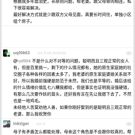
根据我多年血泪史，非原则问题，帮老婆。跟父母骨肉相连，私
下很容易解决。
最好解决方式就是少跟双方父母见面，真要长时间住，单独小区
组个房子。
uqf0663
Jun 9 via Android
21
@
ryd994
不是什么对不对等的问题，聪明而且三观正常的女人
有，但是百里挑一，剩下的什么情况都有，她的原生家庭她的社
交圈子各种各样的因素太多了，我老婆的原生家庭婆媳关系就不
好，所以我婚前强硬是防范于未然，我们也是平等的，婚后该给
的什么情绪价值乱七八糟我都给，但是事实也证明我没强硬错，
有那么几次要作妖的苗头，还好我有言在先让我摁下去了，不然
也是一地鸡毛。
未经他人苦莫劝他人善，如果你刚好娶到的是聪明且三观正常的
老婆，那么我祝贺你
inktiger
Jun 9
22
母子有矛盾怎么都能处理，母亲这个角色是不会跟你较真的，帮