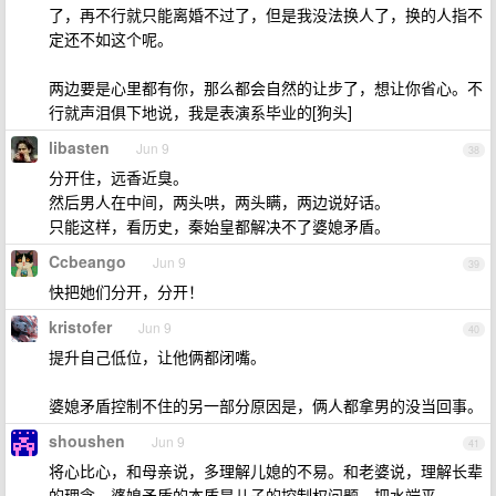
了，再不行就只能离婚不过了，但是我没法换人了，换的人指不
定还不如这个呢。
两边要是心里都有你，那么都会自然的让步了，想让你省心。不
行就声泪俱下地说，我是表演系毕业的[狗头]
libasten
Jun 9
38
分开住，远香近臭。
然后男人在中间，两头哄，两头瞒，两边说好话。
只能这样，看历史，秦始皇都解决不了婆媳矛盾。
Ccbeango
Jun 9
39
快把她们分开，分开！
kristofer
Jun 9
40
提升自己低位，让他俩都闭嘴。
婆媳矛盾控制不住的另一部分原因是，俩人都拿男的没当回事。
shoushen
Jun 9
41
将心比心，和母亲说，多理解儿媳的不易。和老婆说，理解长辈
的理念。婆媳矛盾的本质是儿子的控制权问题，把水端平。