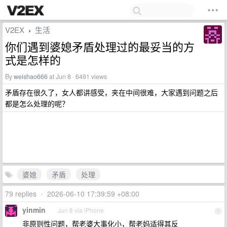
V2EX
生活
›
你们遇到婆媳矛盾处理过的最妥当的方
式是怎样的
By
weishao666
at Jun 8 · 6491 views
矛盾存在很久了，女人都讲感受，夹在中间很难，大家遇到问题之后
都是怎么处理的呢？
婆媳
矛盾
处理
79 replies
•
2026-06-10 17:39:59 +08:00
yinmin
Jun 8 via iPhone
1
非原则性问题，帮老婆大事化小，帮老妈适得其反