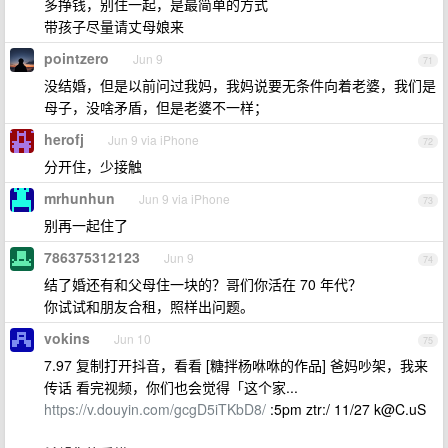
多挣钱，别住一起，是最简单的方式
带孩子尽量请丈母娘来
pointzero
Jun 9
71
没结婚，但是以前问过我妈，我妈说要无条件向着老婆，我们是
母子，没啥矛盾，但是老婆不一样；
herofj
Jun 9 via iPhone
72
分开住，少接触
mrhunhun
Jun 9 via iPhone
73
别再一起住了
786375312123
Jun 9
74
结了婚还有和父母住一块的？哥们你活在 70 年代？
你试试和朋友合租，照样出问题。
vokins
Jun 10
75
7.97 复制打开抖音，看看 [糖拌杨咻咻的作品] 爸妈吵架，我来
传话 看完视频，你们也会觉得「这个家...
https://v.douyin.com/gcgD5iTKbD8/
:5pm ztr:/ 11/27
k@C.uS