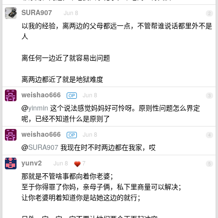
SURA907
Jun 8
2
以我的经验，离两边的父母都远一点，不管帮谁说话都里外不是
人
离任何一边近了就容易出问题
离两边都近了就是地狱难度
weishao666
Jun 8
OP
3
@
yinmin
这个说法感觉妈妈好可怜呀。原则性问题怎么界定
呢，已经不知道什么是原则了
weishao666
Jun 8
OP
4
@
SURA907
我现在时不时两边都在我家，哎
yunv2
Jun 8
7
5
那就是不管啥事都向着你老婆；
至于你得罪了你妈，亲母子俩，私下里商量可以解决；
让你老婆明着知道你是站她这边的就行；