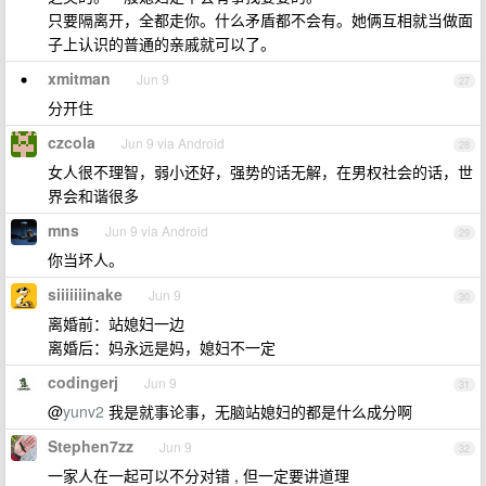
只要隔离开，全都走你。什么矛盾都不会有。她俩互相就当做面
子上认识的普通的亲戚就可以了。
xmitman
Jun 9
27
分开住
czcola
Jun 9 via Android
28
女人很不理智，弱小还好，强势的话无解，在男权社会的话，世
界会和谐很多
mns
Jun 9 via Android
29
你当坏人。
siiiiiiinake
Jun 9
30
离婚前：站媳妇一边
离婚后：妈永远是妈，媳妇不一定
codingerj
Jun 9
31
@
yunv2
我是就事论事，无脑站媳妇的都是什么成分啊
Stephen7zz
Jun 9
32
一家人在一起可以不分对错 , 但一定要讲道理