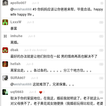
apollo007
Jun 8
9
@
weishao666
#3 你妈妈应该让你爸爸来帮，毕竟合适。happy
wife happy life 。
LxxxW
Jun 8
10
暴富
imhuhe
Jun 8
11
离婚。
dbak
Jun 8 via Android
12
最好的办法就是让他们别住在一起 男的情商再高也解决不了
hefish
Jun 8
13
离家出走。。。各过各的。。。。。分三个地方住。。。
SURA907
Jun 8
14
@
weishao666
这就难顶了，兄弟保重。。。
uqf0663
Jun 8
3
15
取决于你的家庭地位，在我这，婚前我就明说了，老子就这么一
对父母换不了，老子黄花闺女随便换（我婚前玩得比较花，老婆