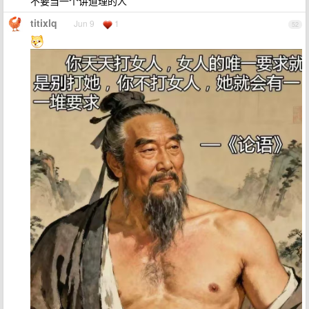
不要当一个讲道理的人
titixlq
Jun 9
1
52