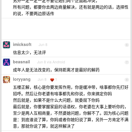
另外一定一定一定不要让她们两个正面起冲突，
所有问题，都要你去两边商量解决，还有就是两边的话，选择性
的说，不要两边原话传
imicksoft
Jun 8
6
信息太少，无法评
beasnail
Jun 8 via Android
7
成年人是无法改变的，保持距离才是最好的解药
loryyang
Jun 8
1
8
五楼正解，核心是你要发挥作用，你是缓冲带，啥事都你先打好
招呼。然后让你老婆有啥事都先和你说，你来搞定你妈
然后就是，如果不是什么大问题，就委屈下你妈
最后就是，你要掌握家庭的话语权，你老婆在大事上要听你的，
至少是两人互相商量，不然婆媳问题，你解不了。因为核心问题
是：到底谁说了算，你妈或者你媳妇说了算，另外一方肯定不满
意，那就你说了算，就这样解决了