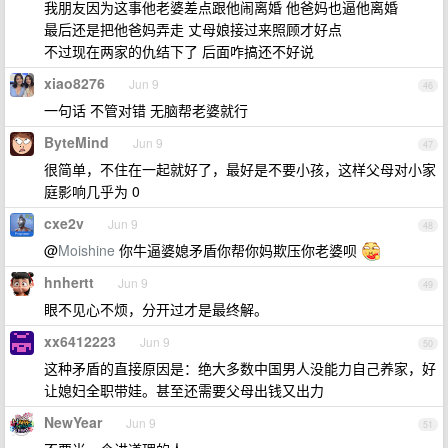
我朋友因为这事他老婆差点跟他闹离婚 他爸妈也逼他离婚
最后还是把他爸妈弄走 丈母娘接过来照顾才好点
不过现在两家的仇结下了 后面咋搞还不好说
xiao8276
Jun 9
46
一句话 不管对错 无脑帮老婆就行
ByteMind
Jun 9
47
很简单，不住在一起就好了，最好是不要小孩，这样父母对小家
庭影响几乎为 0
cxe2v
Jun 9
48
@
Moishine
你牛逼婆媳矛盾你帮你妈欺压你老婆呗
hnhertt
Jun 9
49
眼不见心不烦，分开过才是最终解。
xx6412223
Jun 9
50
这种矛盾的直接原因是：绝大多数中国男人没能力自己养家，好
让媳妇全职带娃。甚至还需要父母出钱又出力
NewYear
Jun 9
51